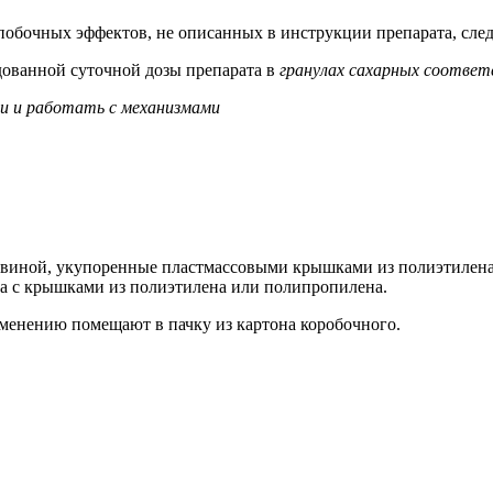
побочных эффектов, не описанных в инструкции препарата, следу
ованной суточной дозы препарата в
гранулах сахарных соответ
и и работать с механизмами
рловиной, укупоренные пластмассовыми крышками из полиэтилена
ена с крышками из полиэтилена или полипропилена.
менению помещают в пачку из картона коробочного.