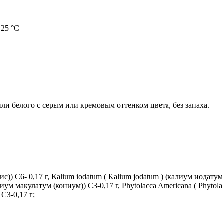
 25 °C
 белого с серым или кремовым оттенком цвета, без запаха.
ис)) С6- 0,17 г, Kalium iodatum ( Kalium jodatum ) (калиум иодатум 
иум макулатум (кониум)) СЗ-0,17 г, Phytolacca Americana ( Phytol
СЗ-0,17 г;