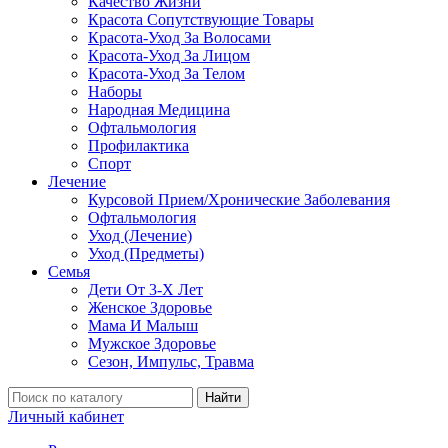
Качество Жизни
Красота Сопутствующие Товары
Красота-Уход За Волосами
Красота-Уход За Лицом
Красота-Уход За Телом
Наборы
Народная Медицина
Офтальмология
Профилактика
Спорт
Лечение
Курсовой Прием/Хронические Заболевания
Офтальмология
Уход (Лечение)
Уход (Предметы)
Семья
Дети От 3-Х Лет
Женское Здоровье
Мама И Малыш
Мужское Здоровье
Сезон, Импульс, Травма
Найти
Личный кабинет