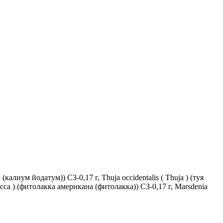
(калиум йодатум)) СЗ-0,17 г, Thuja occidentalis ( Thuja ) (туя
acca ) (фитолакка американа (фитолакка)) СЗ-0,17 г, Marsdenia