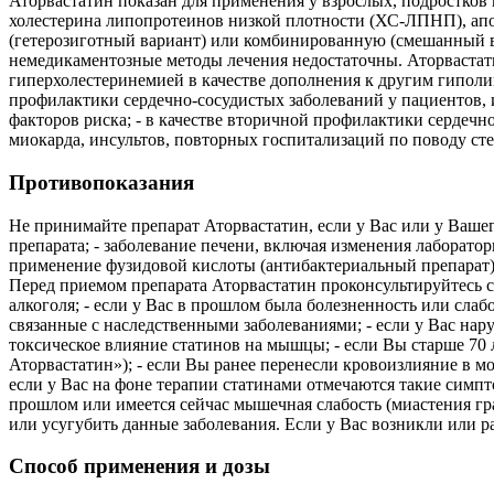
Аторвастатин показан для применения у взрослых, подростков и
холестерина липопротеинов низкой плотности (ХС-ЛПНП), апо
(гетерозиготный вариант) или комбинированную (смешанный вар
немедикаментозные методы лечения недостаточны. Аторвастат
гиперхолестеринемией в качестве дополнения к другим гиполи
профилактики сердечно-сосудистых заболеваний у пациентов, 
факторов риска; - в качестве вторичной профилактики сердеч
миокарда, инсультов, повторных госпитализаций по поводу ст
Противопоказания
Не принимайте препарат Аторвастатин, если у Вас или у Ваше
препарата; - заболевание печени, включая изменения лаборатор
применение фузидовой кислоты (антибактериальный препарат);
Перед приемом препарата Аторвастатин проконсультируйтесь с 
алкоголя; - если у Вас в прошлом была болезненность или сл
связанные с наследственными заболеваниями; - если у Вас нар
токсическое влияние статинов на мышцы; - если Вы старше 70 
Аторвастатин»); - если Вы ранее перенесли кровоизлияние в м
если у Вас на фоне терапии статинами отмечаются такие симпт
прошлом или имеется сейчас мышечная слабость (миастения грав
или усугубить данные заболевания. Если у Вас возникли или 
Способ применения и дозы