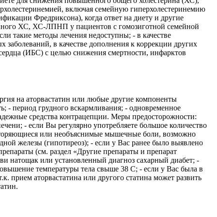
к диете для снижения повышенного общего холестерина (ХС),
перхолестеринемией, включая семейную гиперхолестеринемию
фикации Фредриксона), когда ответ на диету и другие
енного ХС, ХС-ЛПНП у пациентов с гомозиготной семейной
и такие методы лечения недоступны; - в качестве
 заболеваний, в качестве дополнения к коррекции других
 сердца (ИБС) с целью снижения смертности, инфарктов
ергия на аторвастатин или любые другие компоненты
ь; - период грудного вскармливания; - одновременное
надежные средства контрацепции. Меры предосторожности:
печени; - если Вы регулярно употребляете большое количество
повторяющиеся или необъяснимые мышечные боли, возможно
ной железы (гипотиреоз); - если у Вас ранее было выявлено
препараты (см. раздел «Другие препараты и препарат
ови натощак или установленный диагноз сахарный диабет; -
овышение температуры тела свыше 38 С; - если у Вас была в
т.к. прием аторвастатина или другого статина может развить
атин.