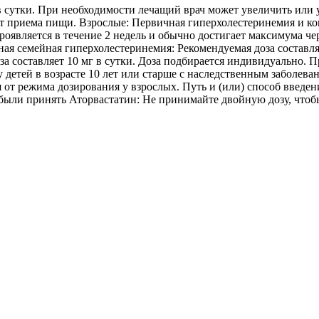
 в сутки. При необходимости лечащий врач может увеличить или 
от приема пищи. Взрослые: Первичная гиперхолестеринемия и к
 проявляется в течение 2 недель и обычно достигает максимума ч
отная семейная гиперхолестеринемия: Рекомендуемая доза составл
а составляет 10 мг в сутки. Доза подбирается индивидуально. 
 у детей в возрасте 10 лет или старше с наследственным забол
тся от режима дозирования у взрослых. Путь и (или) способ введ
забыли принять Аторвастатин: Не принимайте двойную дозу, чт