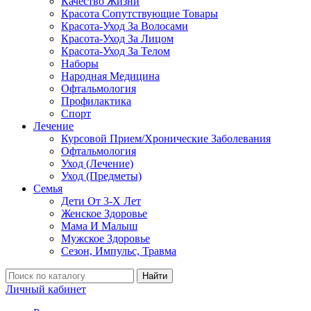
Качество Жизни
Красота Сопутствующие Товары
Красота-Уход За Волосами
Красота-Уход За Лицом
Красота-Уход За Телом
Наборы
Народная Медицина
Офтальмология
Профилактика
Спорт
Лечение
Курсовой Прием/Хронические Заболевания
Офтальмология
Уход (Лечение)
Уход (Предметы)
Семья
Дети От 3-Х Лет
Женское Здоровье
Мама И Малыш
Мужское Здоровье
Сезон, Импульс, Травма
Найти
Личный кабинет