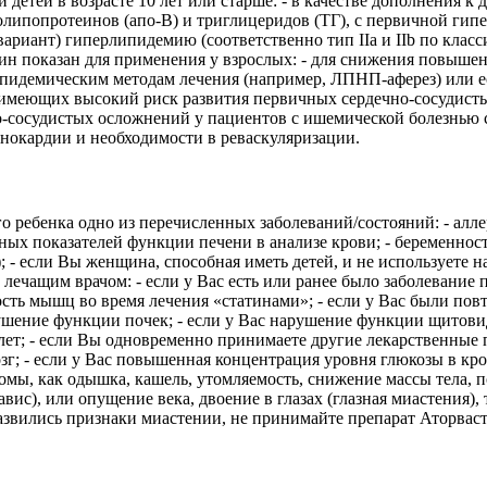
 детей в возрасте 10 лет или старше: - в качестве дополнения 
липопротеинов (апо-В) и триглицеридов (ТГ), с первичной ги
иант) гиперлипидемию (соответственно тип IIа и IIb по класси
ин показан для применения у взрослых: - для снижения повыш
пидемическим методам лечения (например, ЛПНП-аферез) или есл
имеющих высокий риск развития первичных сердечно-сосудистых
но-сосудистых осложнений у пациентов с ишемической болезнью
енокардии и необходимости в реваскуляризации.
го ребенка одно из перечисленных заболеваний/состояний: - алл
ных показателей функции печени в анализе крови; - беременност
 - если Вы женщина, способная иметь детей, и не используете 
лечащим врачом: - если у Вас есть или ранее было заболевание 
абость мышц во время лечения «статинами»; - если у Вас были 
ушение функции почек; - если у Вас нарушение функции щитовид
лет; - если Вы одновременно принимаете другие лекарственные 
озг; - если у Вас повышенная концентрация уровня глюкозы в кр
омы, как одышка, кашель, утомляемость, снижение массы тела, п
ис), или опущение века, двоение в глазах (глазная миастения), 
развились признаки миастении, не принимайте препарат Аторваст