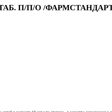
ТАБ. П/П/О /ФАРМСТАНДАРТ