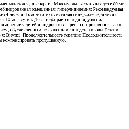
уменьшить дозу препарата. Максимальная суточная доза: 80 мг.
омбинированная (смешанная) гиперлипидемия: Рекомендуемая
ерез 4 недели. Гомозиготная семейная гиперхолестеринемия:
яет 10 мг в сутки. Доза подбирается индивидуально.
Применение у детей и подростков: Препарат противопоказан к
еванием, обусловленным повышением липидов в крови. Режим
ения: Внутрь. Продолжительность терапии: Продолжительность
обы компенсировать пропущенную.