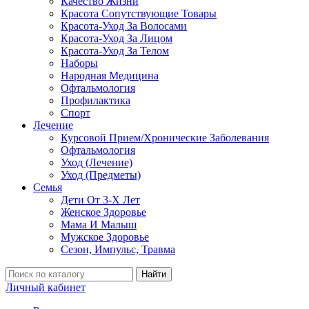
Качество Жизни
Красота Сопутствующие Товары
Красота-Уход За Волосами
Красота-Уход За Лицом
Красота-Уход За Телом
Наборы
Народная Медицина
Офтальмология
Профилактика
Спорт
Лечение
Курсовой Прием/Хронические Заболевания
Офтальмология
Уход (Лечение)
Уход (Предметы)
Семья
Дети От 3-Х Лет
Женское Здоровье
Мама И Малыш
Мужское Здоровье
Сезон, Импульс, Травма
Найти
Личный кабинет