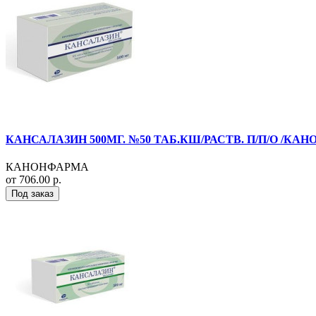
КАНСАЛАЗИН 500МГ. №50 ТАБ.КШ/РАСТВ. П/П/О /КА
КАНОНФАРМА
от 706.00 р.
Под заказ