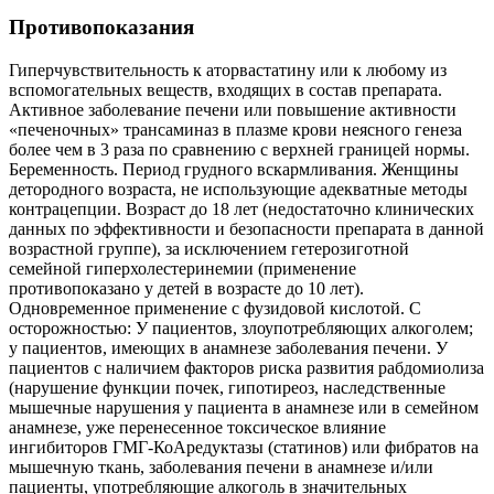
Противопоказания
Гиперчувствительность к аторвастатину или к любому из
вспомогательных веществ, входящих в состав препарата.
Активное заболевание печени или повышение активности
«печеночных» трансаминаз в плазме крови неясного генеза
более чем в 3 раза по сравнению с верхней границей нормы.
Беременность. Период грудного вскармливания. Женщины
детородного возраста, не использующие адекватные методы
контрацепции. Возраст до 18 лет (недостаточно клинических
данных по эффективности и безопасности препарата в данной
возрастной группе), за исключением гетерозиготной
семейной гиперхолестеринемии (применение
противопоказано у детей в возрасте до 10 лет).
Одновременное применение с фузидовой кислотой. С
осторожностью: У пациентов, злоупотребляющих алкоголем;
у пациентов, имеющих в анамнезе заболевания печени. У
пациентов с наличием факторов риска развития рабдомиолиза
(нарушение функции почек, гипотиреоз, наследственные
мышечные нарушения у пациента в анамнезе или в семейном
анамнезе, уже перенесенное токсическое влияние
ингибиторов ГМГ-КоАредуктазы (статинов) или фибратов на
мышечную ткань, заболевания печени в анамнезе и/или
пациенты, употребляющие алкоголь в значительных