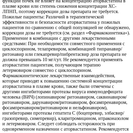
функции почек не влияет на концентрацию аторвастатина в
плазме крови или степень снижения концентрации ХС-
ЛПНП, поэтому коррекции дозы препарата не требуется.
Пожилые пациенты: Различий в терапевтической
эффективности и безопасности аторвастатина у пожилых
пациентов по сравнению с общей популяцией не обнаружено,
коррекции дозы не требуется (см. раздел «Фармакокинетика»).
Применение в комбинации с другими лекарственными
средствами: При необходимости совместного применения с
циклоспорином, телапревиром, комбинацией типранавир/
ритонавир или глекапревир/пибрентасвир доза препарата не
должна превышать 10 мг/сут. Не рекомендуется применять
аторвастатин пациентам, получающим терапию
летермовиром совместно с циклоспорином.
Фармакокинетические лекарственные взаимодействия,
которые приводят к повышению системной концентрации
аторвастатина в плазме крови, также были отмечены с
другими ингибиторами протеазы вируса иммунодефицита
человека (ВИЧ) (лопинавиром/ ритонавиром, саквинавиром/
ритонавиром, дарунавиром/ритонавиром, фосампренавиром,
фосампренавиром/ритонавиром и нельфонавиром),
ингибиторами протеазы гепатита С (боцепревир, элбасвир/
гразопревир, симепревир), кларитромицином, итраконазолом
и летермовиром. Следует соблюдать осторожность при
одновременном назначении с аторвастатином. Рекомендуется