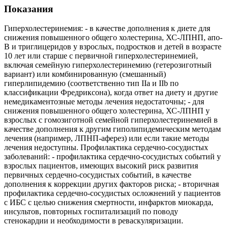
Показания
Гиперхолестеринемия: - в качестве дополнения к диете для
снижения повышенного общего холестерина, ХС-ЛПНП, апо-
В и триглицеридов у взрослых, подростков и детей в возрасте
10 лет или старше с первичной гиперхолестеринемией,
включая семейную гиперхолестеринемию (гетерозиготный
вариант) или комбинированную (смешанный)
гиперлипидемию (соответственно тип IIа и IIb по
классификации Фредриксона), когда ответ на диету и другие
немедикаментозные методы лечения недостаточны; - для
снижения повышенного общего холестерина, ХС-ЛПНП у
взрослых с гомозиготной семейной гиперхолестеринемией в
качестве дополнения к другим гиполипидемическим методам
лечения (например, ЛПНП-аферез) или если такие методы
лечения недоступны. Профилактика сердечно-сосудистых
заболеваний: - профилактика сердечно-сосудистых событий у
взрослых пациентов, имеющих высокий риск развития
первичных сердечно-сосудистых событий, в качестве
дополнения к коррекции других факторов риска; - вторичная
профилактика сердечно-сосудистых осложнений у пациентов
с ИБС с целью снижения смертности, инфарктов миокарда,
инсультов, повторных госпитализаций по поводу
стенокардии и необходимости в реваскуляризации.