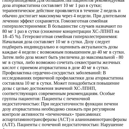
гиперлипидемия Для большинства пациентов рекомендуемая
доза аторвастатина составляет 10 мг 1 раз в сутки;
терапевтическое действие проявляется в течение 2 недель и
обычно достигает максимума через 4 недели. При длительном
лечении эффект сохраняется. Гомозиготная семейная
гиперхолестеринемия: В большинстве случаев назначают по
80 мг 1 раз в сутки (снижение концентрации ХС-ЛПНП на
18–45 %). Гетерозиготная семейная гиперхолестеринемия:
Начальная доза составляет 10 мг в сутки. Дозу следует
подбирать индивидуально и оценивать актуальность дозы
каждые 4 недели с возможным повышением до 40 мг в сутки.
Затем либо доза может быть увеличена до максимальной - 80
мг в сутки, либо возможно сочетать секвестранты желчных
кислот с приемом аторвастатина в дозе 40 мг в сутки.
Профилактика сердечно-сосудистых заболеваний: В
исследованиях первичной профилактики доза аторвастатина
составляла 10 мг в сутки. Может понадобиться повышение
дозы с целью достижения значений ХС-ЛПНП,
соответствующих современным рекомендациям. Особые
группы пациентов: Пациенты с печеночной
недостаточностью: При недостаточности функции печени
дозу аторвастатина необходимо снижать при регулярном
контроле активности «печеночных» трансаминаз:
аспартатаминотрансферазы (ACT) и аланинаминотрансферазы
(АЛТ). Пациенты с почечной недостаточностью: Нарушение