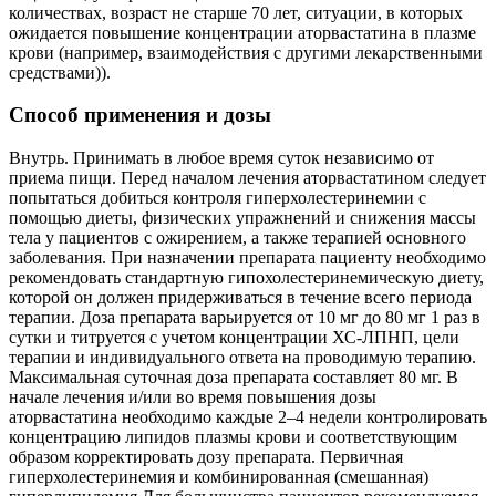
количествах, возраст не старше 70 лет, ситуации, в которых
ожидается повышение концентрации аторвастатина в плазме
крови (например, взаимодействия с другими лекарственными
средствами)).
Способ применения и дозы
Внутрь. Принимать в любое время суток независимо от
приема пищи. Перед началом лечения аторвастатином следует
попытаться добиться контроля гиперхолестеринемии с
помощью диеты, физических упражнений и снижения массы
тела у пациентов с ожирением, а также терапией основного
заболевания. При назначении препарата пациенту необходимо
рекомендовать стандартную гипохолестеринемическую диету,
которой он должен придерживаться в течение всего периода
терапии. Доза препарата варьируется от 10 мг до 80 мг 1 раз в
сутки и титруется с учетом концентрации ХС-ЛПНП, цели
терапии и индивидуального ответа на проводимую терапию.
Максимальная суточная доза препарата составляет 80 мг. В
начале лечения и/или во время повышения дозы
аторвастатина необходимо каждые 2–4 недели контролировать
концентрацию липидов плазмы крови и соответствующим
образом корректировать дозу препарата. Первичная
гиперхолестеринемия и комбинированная (смешанная)