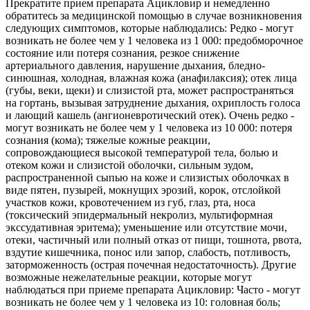
Прекратите прием препарата Ацикловир и немедленно
обратитесь за медицинской помощью в случае возникновения
следующих симптомов, которые наблюдались: Редко - могут
возникать не более чем у 1 человека из 1 000: предобморочное
состояние или потеря сознания, резкое снижение
артериального давления, нарушение дыхания, бледно-
синюшная, холодная, влажная кожа (анафилаксия); отек лица
(губы, веки, щеки) и слизистой рта, может распространяться
на гортань, вызывая затруднение дыхания, охриплость голоса
и лающий кашель (ангионевротический отек). Очень редко -
могут возникать не более чем у 1 человека из 10 000: потеря
сознания (кома); тяжелые кожные реакции,
сопровождающиеся высокой температурой тела, болью и
отеком кожи и слизистой оболочки, сильным зудом,
распространенной сыпью на коже и слизистых оболочках в
виде пятен, пузырей, мокнущих эрозий, корок, отслойкой
участков кожи, кровотечением из губ, глаз, рта, носа
(токсический эпидермальный некролиз, мультиформная
экссудативная эритема); уменьшение или отсутствие мочи,
отеки, частичный или полный отказ от пищи, тошнота, рвота,
вздутие кишечника, понос или запор, слабость, потливость,
заторможенность (острая почечная недостаточность). Другие
возможные нежелательные реакции, которые могут
наблюдаться при приеме препарата Ацикловир: Часто - могут
возникать не более чем у 1 человека из 10: головная боль;