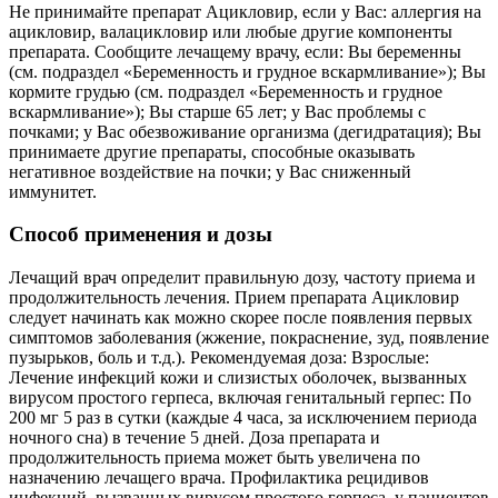
Не принимайте препарат Ацикловир, если у Вас: аллергия на
ацикловир, валацикловир или любые другие компоненты
препарата. Сообщите лечащему врачу, если: Вы беременны
(см. подраздел «Беременность и грудное вскармливание»); Вы
кормите грудью (см. подраздел «Беременность и грудное
вскармливание»); Вы старше 65 лет; у Вас проблемы с
почками; у Вас обезвоживание организма (дегидратация); Вы
принимаете другие препараты, способные оказывать
негативное воздействие на почки; у Вас сниженный
иммунитет.
Способ применения и дозы
Лечащий врач определит правильную дозу, частоту приема и
продолжительность лечения. Прием препарата Ацикловир
следует начинать как можно скорее после появления первых
симптомов заболевания (жжение, покраснение, зуд, появление
пузырьков, боль и т.д.). Рекомендуемая доза: Взрослые:
Лечение инфекций кожи и слизистых оболочек, вызванных
вирусом простого герпеса, включая генитальный герпес: По
200 мг 5 раз в сутки (каждые 4 часа, за исключением периода
ночного сна) в течение 5 дней. Доза препарата и
продолжительность приема может быть увеличена по
назначению лечащего врача. Профилактика рецидивов
инфекций, вызванных вирусом простого герпеса, у пациентов