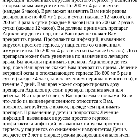
с нормальным иммунитетом: По 200 мг 4 раза в сутки
(каждые 6 часов). Врач может назначить Вам иной режим
дозирования: по 400 мг 2 раза в сутки (каждые 12 часов), по
200 мг 3 раза в сутки (каждые 8 часов) или по 200 мг 2 раза в
сутки (каждые 12 часов). Вы должны принимать препарат
Ацикловир до тех пор, пока Ваш врач не скажет Вам
прекратить прием. Профилактика инфекций, вызванных
вирусом простого герпеса, у пациентов со сниженным
иммунитетом: По 200 мг 4 раза в сутки (каждые 6 часов). Доза
препарата может быть увеличена по назначению лечащего
врача. Вы должны принимать препарат Ацикловир до тех
пор, пока Ваш врач не скажет Вам прекратить прием. Лечение
ветряной оспы и опоясывающего герпеса: По 800 мг 5 раз в
сутки (каждые 4 часа, за исключением периода ночного сна), в
течение 7 дней. Ваш врач может скорректировать дозу
препарата Ацикловир, если: препарат предназначен для
ребенка; Вы старше 65 лет; у Вас проблемы с почками. Если
что-либо из вышеперечисленного относится к Вам,
проконсультируйтесь с врачом, прежде чем принимать
препарат. Применение у детей и подростков: Лечение
инфекций, вызванных вирусом простого герпеса;
профилактика инфекций, вызванных вирусом простого
герпеса, у пациентов со сниженным иммунитетом Дети в
возрасте от 3 лет и старше: режим дозирования аналогичен