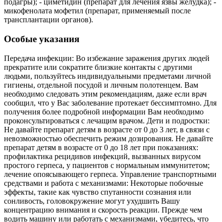
подагры); - циметидин (препарат для лечения язвы желудка); -
микофенолата мофетил (препарат, применяемый после
трансплантации органов).
Особые указания
Передача инфекции: Во избежание заражения других людей
прекратите или сократите близкие контакты с другими
людьми, пользуйтесь индивидуальными предметами личной
гигиены, отдельной посудой и личным полотенцем. Вам
необходимо следовать этим рекомендациям, даже если врач
сообщил, что у Вас заболевание протекает бессимптомно. Для
получения более подробной информации Вам необходимо
проконсультироваться с лечащим врачом. Дети и подростки:
Не давайте препарат детям в возрасте от 0 до 3 лет, в связи с
невозможностью обеспечить режим дозирования. Не давайте
препарат детям в возрасте от 0 до 18 лет при показаниях:
профилактика рецидивов инфекций, вызванных вирусом
простого герпеса, у пациентов с нормальным иммунитетом;
лечение опоясывающего герпеса. Управление транспортными
средствами и работа с механизмами: Некоторые побочные
эффекты, такие как чувство спутанности сознания или
сонливость, головокружение могут ухудшить Вашу
концентрацию внимания и скорость реакции. Прежде чем
водить машину или работать с механизмами, убедитесь, что