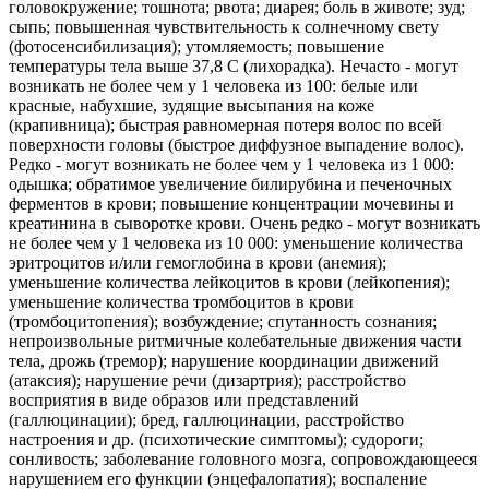
головокружение; тошнота; рвота; диарея; боль в животе; зуд;
сыпь; повышенная чувствительность к солнечному свету
(фотосенсибилизация); утомляемость; повышение
температуры тела выше 37,8 C (лихорадка). Нечасто - могут
возникать не более чем у 1 человека из 100: белые или
красные, набухшие, зудящие высыпания на коже
(крапивница); быстрая равномерная потеря волос по всей
поверхности головы (быстрое диффузное выпадение волос).
Редко - могут возникать не более чем у 1 человека из 1 000:
одышка; обратимое увеличение билирубина и печеночных
ферментов в крови; повышение концентрации мочевины и
креатинина в сыворотке крови. Очень редко - могут возникать
не более чем у 1 человека из 10 000: уменьшение количества
эритроцитов и/или гемоглобина в крови (анемия);
уменьшение количества лейкоцитов в крови (лейкопения);
уменьшение количества тромбоцитов в крови
(тромбоцитопения); возбуждение; спутанность сознания;
непроизвольные ритмичные колебательные движения части
тела, дрожь (тремор); нарушение координации движений
(атаксия); нарушение речи (дизартрия); расстройство
восприятия в виде образов или представлений
(галлюцинации); бред, галлюцинации, расстройство
настроения и др. (психотические симптомы); судороги;
сонливость; заболевание головного мозга, сопровождающееся
нарушением его функции (энцефалопатия); воспаление