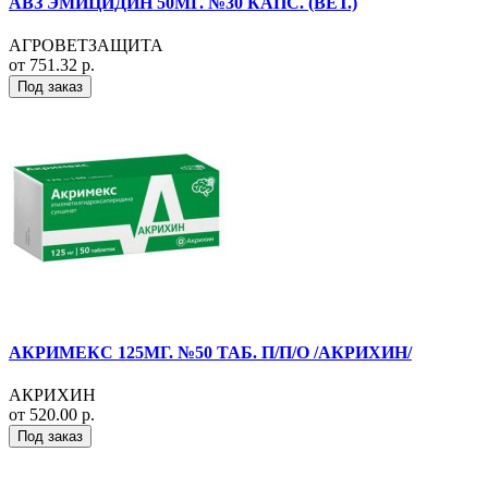
АВЗ ЭМИЦИДИН 50МГ. №30 КАПС. (ВЕТ.)
АГРОВЕТЗАЩИТА
от 751.32 р.
Под заказ
АКРИМЕКС 125МГ. №50 ТАБ. П/П/О /АКРИХИН/
АКРИХИН
от 520.00 р.
Под заказ