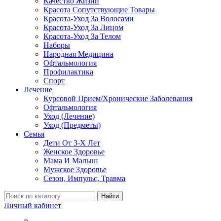
Качество Жизни
Красота Сопутствующие Товары
Красота-Уход За Волосами
Красота-Уход За Лицом
Красота-Уход За Телом
Наборы
Народная Медицина
Офтальмология
Профилактика
Спорт
Лечение
Курсовой Прием/Хронические Заболевания
Офтальмология
Уход (Лечение)
Уход (Предметы)
Семья
Дети От 3-Х Лет
Женское Здоровье
Мама И Малыш
Мужское Здоровье
Сезон, Импульс, Травма
Найти
Личный кабинет