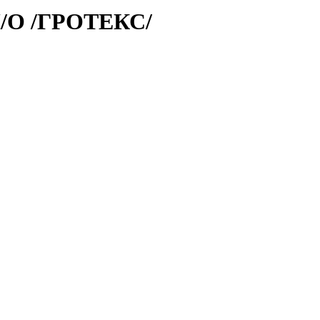
П/О /ГРОТЕКС/