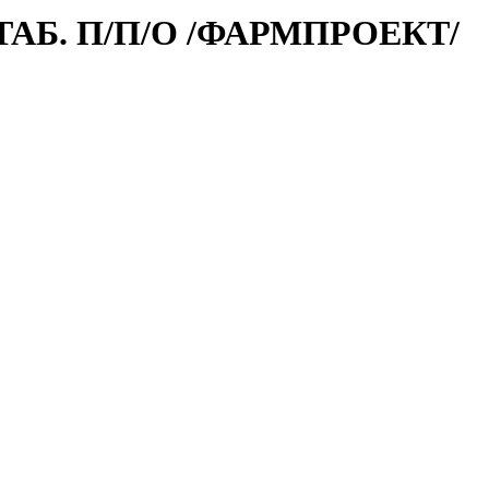
ТАБ. П/П/О /ФАРМПРОЕКТ/