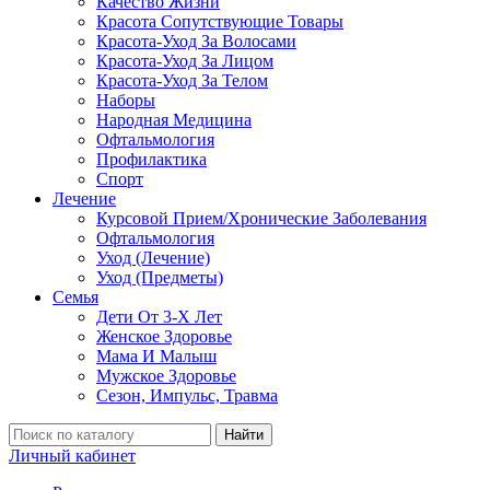
Качество Жизни
Красота Сопутствующие Товары
Красота-Уход За Волосами
Красота-Уход За Лицом
Красота-Уход За Телом
Наборы
Народная Медицина
Офтальмология
Профилактика
Спорт
Лечение
Курсовой Прием/Хронические Заболевания
Офтальмология
Уход (Лечение)
Уход (Предметы)
Семья
Дети От 3-Х Лет
Женское Здоровье
Мама И Малыш
Мужское Здоровье
Сезон, Импульс, Травма
Найти
Личный кабинет