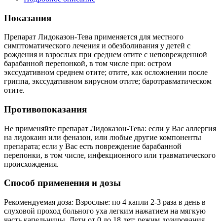
Показания
Препарат Лидоказон-Тева применяется для местного
симптоматического лечения и обезболивания у детей с
рождения и взрослых при среднем отите с неповрежденной
барабанной перепонкой, в том числе при: остром
экссудативном среднем отите; отите, как осложнении после
гриппа, экссудативном вирусном отите; баротравматическом
отите.
Противопоказания
Не применяйте препарат Лидоказон-Тева: если у Вас аллергия
на лидокаин или феназон, или любые другие компоненты
препарата; если у Вас есть повреждение барабанной
перепонки, в том числе, инфекционного или травматического
происхождения.
Способ применения и дозы
Рекомендуемая доза: Взрослые: по 4 капли 2-3 раза в день в
слуховой проход больного уха легким нажатием на мягкую
часть капельницы. Дети от 0 до 18 лет: режим дозирования