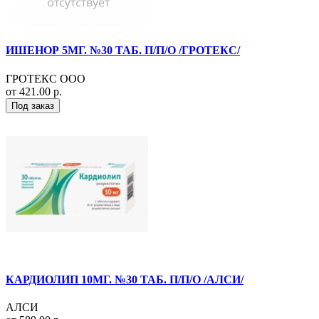
ИШЕНОР 5МГ. №30 ТАБ. П/П/О /ГРОТЕКС/
ГРОТЕКС ООО
от 421.00 р.
Под заказ
КАРДИОЛИП 10МГ. №30 ТАБ. П/П/О /АЛСИ/
АЛСИ