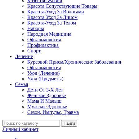
Качество Жизни
Красота Сопутствующие Товары
Красота-Уход За Волосами
Красота-Уход За Лицом
Красота-Уход За Телом
Наборы
Народная Медицина
Офтальмология
Профилактика
Спорт
Лечение
Курсовой Прием/Хронические Заболевания
Офтальмология
Уход (Лечение)
Уход (Предметы)
Семья
Дети От 3-Х Лет
Женское Здоровье
Мама И Малыш
Мужское Здоровье
Сезон, Импульс, Травма
Найти
Личный кабинет