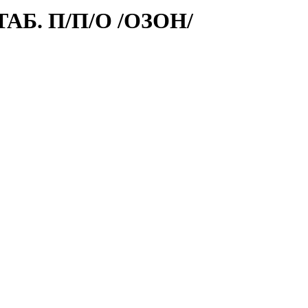
АБ. П/П/О /ОЗОН/