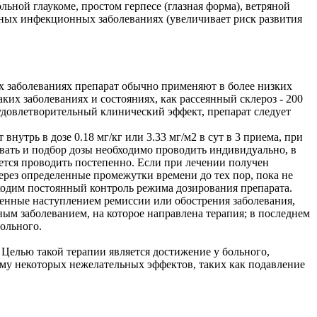
ной глаукоме, простом герпесе (глазная форма), ветряной
сных инфекционных заболеваниях (увеличивает риск развития
лых заболеваниях препарат обычно применяют в более низких
ких заболеваниях и состояниях, как рассеянный склероз - 200
н удовлетворительный клинический эффект, препарат следует
нутрь в дозе 0.18 мг/кг или 3.33 мг/м2 в сут в 3 приема, при
ировать и подбор дозы необходимо проводить индивидуально, в
ется проводить постепенно. Если при лечении получен
рез определенные промежутки времени до тех пор, пока не
ходим постоянный контроль режима дозирования препарата.
ленные наступлением ремиссии или обострения заболевания,
ным заболеванием, на которое направлена терапия; в последнем
ольного.
 Целью такой терапии является достижение у больного,
му некоторых нежелательных эффектов, таких как подавление