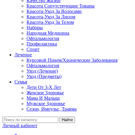
Качество Жизни
Красота Сопутствующие Товары
Красота-Уход За Волосами
Красота-Уход За Лицом
Красота-Уход За Телом
Наборы
Народная Медицина
Офтальмология
Профилактика
Спорт
Лечение
Курсовой Прием/Хронические Заболевания
Офтальмология
Уход (Лечение)
Уход (Предметы)
Семья
Дети От 3-Х Лет
Женское Здоровье
Мама И Малыш
Мужское Здоровье
Сезон, Импульс, Травма
Найти
Личный кабинет