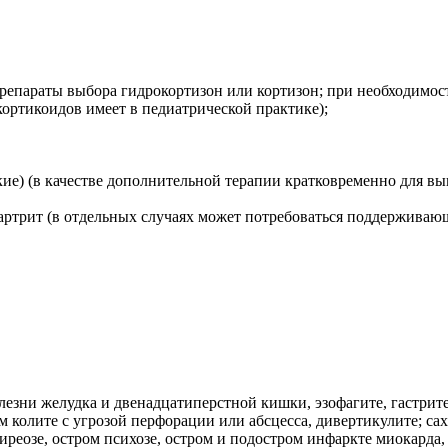
репараты выбора гидрокортизон или кортизон; при необходимос
ортикоидов имеет в педиатрической практике);
кие) (в качестве дополнительной терапии кратковременно для вы
трит (в отдельных случаях может потребоваться поддерживающ
езни желудка и двенадцатиперстной кишки, эзофагите, гастрите
 колите с угрозой перфорации или абсцесса, дивертикулите; са
иреозе, остром психозе, остром и подостром инфаркте миокарда,