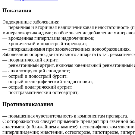
Показания
Эндокринные заболевания:
— первичная и вторичная надпочечниковая недостаточность (п
минералокортикоидами; особое значение добавление минералок
— врожденная гиперплазия надпочечников;
— хронический и подострый тиреоидит;
— гиперкальциемия при злокачественных новообразованиях.
Заболевания опорно-двигательного аппарата (в т.ч. ревматичес
— псориатический артрит;
— ревматоидный артрит, включая ювенильный ревматоидный ар
— анкилозирующий спондилит;
— острый и подострый бурсит;
— острый неспецифический тендосиновит;
— острый подагрический артрит;
— посттравматический остеоартрит;
Противопоказания
— повышенная чувствительность к компонентам препарата.
С осторожностью следует применять препарат при язвенной бол
анастомозе (в ближайшем анамнезе), неспецифическом язвенном
гиперлипидемии; миастении, остеопорозе, гипотиреозе, гиперт