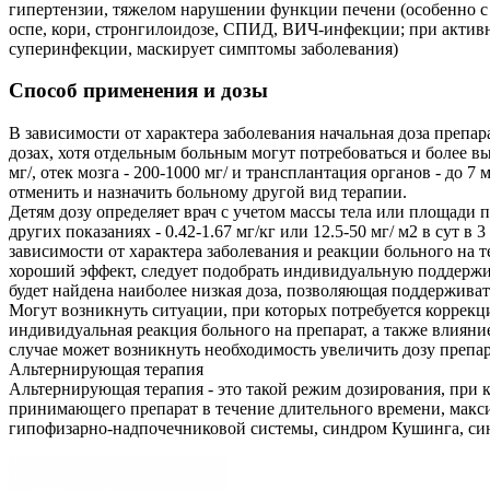
гипертензии, тяжелом нарушении функции печени (особенно с 
оспе, кори, стронгилоидозе, СПИД, ВИЧ-инфекции; при актив
суперинфекции, маскирует симптомы заболевания)
Способ применения и дозы
В зависимости от характера заболевания начальная доза препар
дозах, хотя отдельным больным могут потребоваться и более вы
мг/, отек мозга - 200-1000 мг/ и трансплантация органов - до
отменить и назначить больному другой вид терапии.
Детям дозу определяет врач с учетом массы тела или площади п
других показаниях - 0.42-1.67 мг/кг или 12.5-50 мг/ м2 в сут 
зависимости от характера заболевания и реакции больного на
хороший эффект, следует подобрать индивидуальную поддержи
будет найдена наиболее низкая доза, позволяющая поддержива
Могут возникнуть ситуации, при которых потребуется коррекц
индивидуальная реакция больного на препарат, а также влияни
случае может возникнуть необходимость увеличить дозу препар
Альтернирующая терапия
Альтернирующая терапия - это такой режим дозирования, при к
принимающего препарат в течение длительного времени, макси
гипофизарно-надпочечниковой системы, синдром Кушинга, син