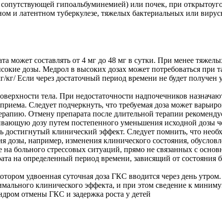
сопутствующей гипоальбуминемией) или почек, при открытоуголь
ном и латентном туберкулезе, тяжелых бактериальных или виру
ата может составлять от 4 мг до 48 мг в сутки. При менее тяже
сокие дозы. Медрол в высоких дозах может потребоваться при та
 7 мг/кг/ Если через достаточный период времени не будет получе
оверхности тела. При недостаточности надпочечников назначают в
в 3 приема. Следует подчеркнуть, что требуемая доза может варь
 терапию. Отмену препарата после длительной терапии рекоменду
вающую дозу путем постепенного уменьшения исходной дозы че
ть достигнутый клинический эффект. Следует помнить, что необ
ия дозы, например, изменения клинического состояния, обуслов
е на больного стрессовых ситуаций, прямо не связанных с основ
ата на определенный период времени, зависящий от состояния б
отором удвоенная суточная доза ГКС вводится через день утром.
мального клинического эффекта, и при этом сведение к миниму
дром отмены ГКС и задержка роста у детей