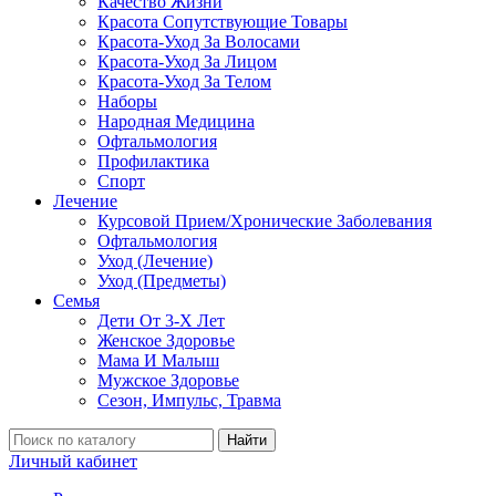
Качество Жизни
Красота Сопутствующие Товары
Красота-Уход За Волосами
Красота-Уход За Лицом
Красота-Уход За Телом
Наборы
Народная Медицина
Офтальмология
Профилактика
Спорт
Лечение
Курсовой Прием/Хронические Заболевания
Офтальмология
Уход (Лечение)
Уход (Предметы)
Семья
Дети От 3-Х Лет
Женское Здоровье
Мама И Малыш
Мужское Здоровье
Сезон, Импульс, Травма
Найти
Личный кабинет