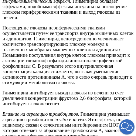
Инсулиномиметический эффект.
Глимепирид обладает
эффектами, подобными эффектам инсулина на поглощение
глюкозы периферическими тканями и выход глюкозы из
печени.
Поглощение глюкозы периферическими тканями
осуществляется путем ее транспорта внутрь мышечных клеток
и адипоцитов. Глимепирид непосредственно увеличивает
количество транспортирующих глюкозу молекул в
плазменных мембранах мышечных клеток и адипоцитах.
Повышение поступления внутрь клеток глюкозы приводит к
активации гликозилфосфатидилинозитол-специфической
фосфолипазы С. В результате этого внутриклеточная
концентрация кальция снижается, вызывая уменьшение
активности протеинкиназы А, что в свою очередь приводит к
стимуляции метаболизма глюкозы.
Глимепирид ингибирует выход глюкозы из печени за счет
увеличения концентрации фруктозо-2,6-бисфосфата, который
ингибирует глюконеогенез.
Влияние на агрегацию тромбоцитов.
Глимепирид уменьшает
агрегацию тромбоцитов
in vitro
и
in vivo
. Этот эффект, по-
видимому, связан с селективным ингибированием ЦОГ,
которая отвечает за образование тромбоксана А, важного
эндогенного фактора агрегации тромбоцитов.