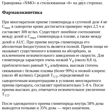
Гравировка «NMO» и стилизованная «
h
» на двух сторонах.
Фармакокинетика
При многократном приеме глимепирида в суточной дозе 4 мг
C
в сыворотке крови достигается примерно через 2,5 ч и
max
составляет 309 нг/мл. Существует линейное соотношение
между дозой и C
глимепирида в плазме, а также между
max
дозой и AUC. При приеме внутрь глимепирида его
абсолютная биодоступность является полной. Прием пищи не
оказывает существенного влияния на абсорбцию, за
исключением незначительного замедления ее скорости. Для
глимепирида характерен очень низкий V
(около 8,8 л),
d
приблизительно равный V
альбумина, высокая степень
d
связывания с белками плазмы (более 99%) и низкий клиренс
(около 48 мл/мин). Средний T
, определяемый по
1/2
сывороточным концентрациям в условиях многократного
приема препарата, составляет приблизительно 5–8 ч. После
приема высоких доз, отмечается незначительное увеличение
T
.
1/2
После однократного приема глимепирида внутрь 58% дозы
выводится почками и 35% дозы — через кишечник.