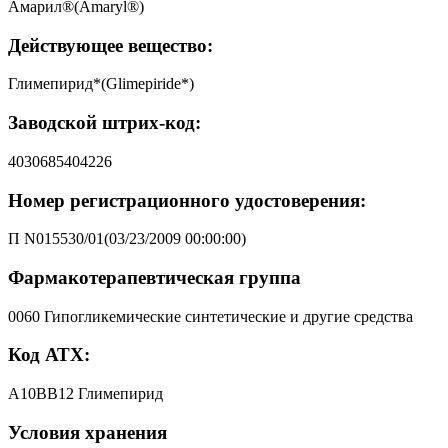
Амарил®(Amaryl®)
Действующее вещество:
Глимепирид*(Glimepiride*)
Заводской штрих-код:
4030685404226
Номер регистрационного удостоверения:
П N015530/01(03/23/2009 00:00:00)
Фармакотерапевтическая группа
0060 Гипогликемические синтетические и другие средства
Код АТХ:
A10BB12 Глимепирид
Условия хранения