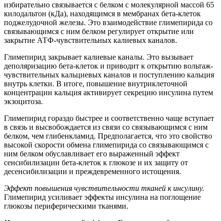
избирательно связывается с белком с молекулярной массой 65
килодальтон (кДа), находящимся в мембранах бета-клеток
поджелудочной железы. Это взаимодействие глимепирида со
связывающимся с ним белком регулирует открытие или
закрытие АТФ-чувствительных калиевых каналов.
Глимепирид закрывает калиевые каналы. Это вызывает
деполяризацию бета-клеток и приводит к открытию вольтаж-
чувствительных кальциевых каналов и поступлению кальция
внутрь клетки. В итоге, повышение внутриклеточной
концентрации кальция активирует секрецию инсулина путем
экзоцитоза.
Глимепирид гораздо быстрее и соответственно чаще вступает
в связь и высвобождается из связи со связывающимся с ним
белком, чем глибенкламид. Предполагается, что это свойство
высокой скорости обмена глимепирида со связывающимся с
ним белком обуславливает его выраженный эффект
сенсибилизации бета-клеток к глюкозе и их защиту от
десенсибилизации и преждевременного истощения.
Эффект повышения чувствительности тканей к инсулину.
Глимепирид усиливает эффекты инсулина на поглощение
глюкозы периферическими тканями.