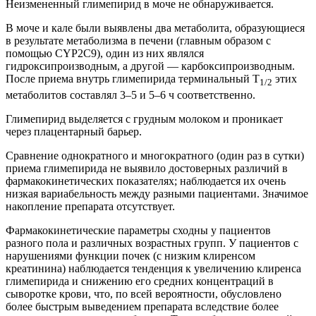
Неизмененный глимепирид в моче не обнаруживается.
В моче и кале были выявлены два метаболита, образующиеся
в результате метаболизма в печени (главным образом с
помощью CYP2C9), один из них являлся
гидроксипроизводным, а другой — карбоксипроизводным.
После приема внутрь глимепирида терминальный T
этих
1/2
метаболитов составлял 3–5 и 5–6 ч соответственно.
Глимепирид выделяется с грудным молоком и проникает
через плацентарный барьер.
Сравнение однократного и многократного (один раз в сутки)
приема глимепирида не выявило достоверных различий в
фармакокинетических показателях; наблюдается их очень
низкая вариабельность между разными пациентами. Значимое
накопление препарата отсутствует.
Фармакокинетические параметры сходны у пациентов
разного пола и различных возрастных групп. У пациентов с
нарушениями функции почек (с низким клиренсом
креатинина) наблюдается тенденция к увеличению клиренса
глимепирида и снижению его средних концентраций в
сыворотке крови, что, по всей вероятности, обусловлено
более быстрым выведением препарата вследствие более