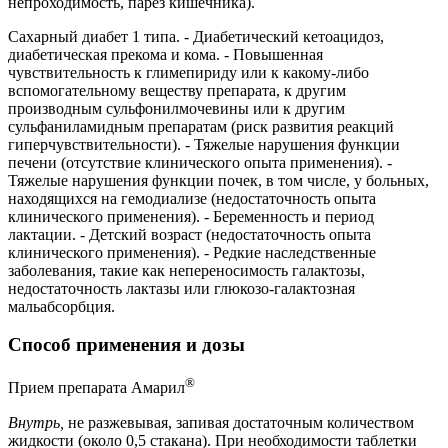
непроходимость, парез кишечника).
Сахарный диабет 1 типа. - Диабетический кетоацидоз,
диабетическая прекома и кома. - Повышенная
чувствительность к глимепириду или к какому-либо
вспомогательному веществу препарата, к другим
производным сульфонилмочевины или к другим
сульфаниламидным препаратам (риск развития реакций
гиперчувствительности). - Тяжелые нарушения функции
печени (отсутствие клинического опыта применения). -
Тяжелые нарушения функции почек, в том числе, у больных,
находящихся на гемодиализе (недостаточность опыта
клинического применения). - Беременность и период
лактации. - Детский возраст (недостаточность опыта
клинического применения). - Редкие наследственные
заболевания, такие как непереносимость галактозы,
недостаточность лактазы или глюкозо-галактозная
мальабсорбция.
Способ применения и дозы
®
Прием препарата Амарил
Внутрь,
не разжевывая, запивая достаточным количеством
жидкости (около 0,5 стакана). При необходимости таблетки