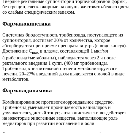
Твердые ректальные суппозитории торпедообразной формы,
без трещин, слегка жирные на ощупь, желтовато-белого цвета,
со слабым специфическим запахом.
Фармакокинетика
Системная биодоступность трибенозида, поступающего из
суппозитория, достигает 30% от количества, которое
абсорбируется при приеме препарата внутрь (в виде капсул).
Достижение C
в плазме, составляющей 1 мкг/мл
max
(трибенозид+метаболиты), наблюдается через 2 ч после
ректального введения 1 супп. (400 мг трибенозида).
Трибенозид в значительной степени метаболизируется в
печени. 20–27% введенной дозы выделяется с мочой в виде
метаболитов.
Фармакодинамика
Комбинированное противогеморроидальное средство.
Трибенозид уменьшает проницаемость капилляров и
улучшает сосудистый тонус; антагонистически воздействует
на некоторые эндогенные вещества, выполняющие роль
медиаторов при развитии воспаления и боли.