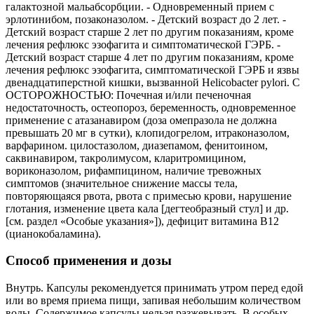
галактозной мальабсорбции. - Одновременный прием с
эрлотинибом, позаконазолом. - Детский возраст до 2 лет. -
Детский возраст старше 2 лет по другим показаниям, кроме
лечения рефлюкс эзофагита и симптоматической ГЭРБ. -
Детский возраст старше 4 лет по другим показаниям, кроме
лечения рефлюкс эзофагита, симптоматической ГЭРБ и язвы
двенадцатиперстной кишки, вызванной Helicobacter pylori. С
ОСТОРОЖНОСТЬЮ: Почечная и/или печеночная
недостаточность, остеопороз, беременность, одновременное
применение с атазанавиром (доза омепразола не должна
превышать 20 мг в сутки), клопидогрелом, итраконазолом,
варфарином. цилостазолом, диазепамом, фенитоином,
саквинавиром, такролимусом, кларитромицином,
вориконазолом, рифампицином, наличие тревожных
симптомов (значительное снижение массы тела,
повторяющаяся рвота, рвота с примесью крови, нарушение
глотания, изменение цвета кала [дегтеобразный стул] и др.
[см. раздел «Особые указания»]), дефицит витамина B12
(цианокобаламина).
Способ применения и дозы
Внутрь. Капсулы рекомендуется принимать утром перед едой
или во время приема пищи, запивая небольшим количеством
воды. Содержимое капсулы нельзя разжевывать. В особых