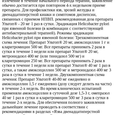
излечение в течение начального периода терапии, заживление
обычно достигается при повторном 4-х недельном приеме
препарата. Для профилактики язв, эрозий желудка и
двенадцатиперстной кишки и симптомов диспепсии,
связанных с приемом НПВП. рекомендованная доза препарата
Ультоп® - 20 мг 1 раз в сутки. Эрадикация Helicobacter pylori
при язвенной болезни (в комбинации с соответствующей
антибактериальной терапией). Режимы эрадикации
Helicobacter pylori при язвенной болезни: Трехкомпонентная
схема лечения: Препарат Ультоп® 20 мг, амоксициллин 1 г и
кларитромицин 500 мг. Все препараты принимать 2 раза в
сутки в течение 1 недели или препарат Ультоп® 20 мг,
метронидазол 400 мг (или тинидазол 500 мг) и
кларитромицин 250 мг. Все препараты принимать 2 раза в
сутки в течение 1 недели или препарат Ультоп® 40 мг 1 раз в
сутки, а также амоксициллин 500 мг и метронидазол 400 мг 3
раза в сутки в течение 1 недели. Двухкомпонентная схема
лечения: Препарат Ультоп® 40-80 мг ежедневно и
амоксициллин 1,5 г ежедневно (дозу следует делить на части)
в течение 2-х недель. Во время клинических испытаний
применяли амоксициллин в суточной дозе 1,5-3 г, омепразол
40 мг 1 раз в сутки и кларитромицин 500 мг 3 раза в сутки в
течение 2-х недель. Для обеспечения полного заживления
дальнейшее лечение проводить в соответствии с
рекомендациями в разделах «Язва двенадцатиперстной