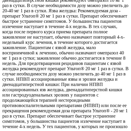
двенадцатиперстной кишки рекомендуют омепразол 10 мг 1
раз в сутки. В случае необходимости дозу можно увеличить до
20-40 мг 1 раз в сутки. Язва желудка: Рекомендуемая доза -
препарат Ультоп® 20 мг 1 раз в сутки. Препарат обеспечивает
быстрое устранение симптомов. У большинства пациентов
излечение наступает в течение 4-х недель. В тех случаях,
когда после первого курса приема препарата полное
заживление не наступает, обычно назначают повторный 4-х-
недельный курс лечения, в течение которого достигается
заживление. Пациентам с язвой желудка, мало
восприимчивой к лечению, обычно назначают омепразол 40
мг 1 раз в сутки; заживление обычно достигается в течение 8
недель. Для предотвращения рецидивов пациентам с язвой
желудка рекомендуют препарат Ультоп® 20 мг 1 раз в сутки. В
случае необходимости дозу можно увеличить до 40 мг 1 раз в
сутки. НПВП ассоциированные язвы и эрозии желудка и
двенадцатиперстной кишки: При наличии НПВП
ассоциированных язв желудка, двенадцатиперстной кишки
или гастродуоденальных эрозиях у пациентов с
продолжающейся терапией нестероидными
противовоспалительными препаратами (НПВП) или после ее
прекращения рекомендуемая доза препарата Ультоп® - 20 мг 1
раз в сутки. Препарат обеспечивает быстрое устранение
симптомов, у большинства пациентов излечение наступает в
течение 4-х недель. У тех пациентов, у которых не произошло