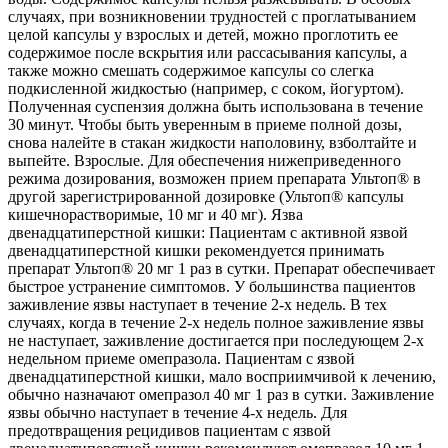
случаях, при возникновении трудностей с проглатыванием
целой капсулы у взрослых и детей, можно проглотить ее
содержимое после вскрытия или рассасывания капсулы, а
также можно смешать содержимое капсулы со слегка
подкисленной жидкостью (например, с соком, йогуртом).
Полученная суспензия должна быть использована в течение
30 минут. Чтобы быть уверенным в приеме полной дозы,
снова налейте в стакан жидкости наполовину, взболтайте и
выпейте. Взрослые. Для обеспечения нижеприведенного
режима дозирования, возможен прием препарата Ультоп® в
другой зарегистрированной дозировке (Ультоп® капсулы
кишечнорастворимые, 10 мг и 40 мг). Язва
двенадцатиперстной кишки: Пациентам с активной язвой
двенадцатиперстной кишки рекомендуется принимать
препарат Ультоп® 20 мг 1 раз в сутки. Препарат обеспечивает
быстрое устранение симптомов. У большинства пациентов
заживление язвы наступает в течение 2-х недель. В тех
случаях, когда в течение 2-х недель полное заживление язвы
не наступает, заживление достигается при последующем 2-х
недельном приеме омепразола. Пациентам с язвой
двенадцатиперстной кишки, мало восприимчивой к лечению,
обычно назначают омепразол 40 мг 1 раз в сутки. Заживление
язвы обычно наступает в течение 4-х недель. Для
предотвращения рецидивов пациентам с язвой