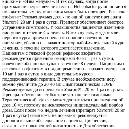
кишки» и «Язва желудка». В тех случаях, когда после
прохождения курса лечения тест на Helicobacter pylori остается
положительным, курс лечения может быть повторен. Рефлюкс
эзофагит: Рекомендуемая доза - по одной капсуле препарата
Ультоп® 20 мг 1 раз в сутки. Препарат обеспечивает быстрое
устранение симптомов. У большинства пациентов излечение
наступает в течение 4-х недель. В тех случаях, когда после
первого курса приема препарата полное излечение не
наступает, обычно назначают повторный 4-х-недельный курс
лечения, в течение которого достигается излечение.
Пациентам с тяжелой формой рефлюкс эзофагита
рекомендуется применять омепразол 40 мг 1 раз в сутки,
излечение обычно наступает в течение 8 недель. Пациентам с
рефлюкс эзофагитом в стадии ремиссии назначают омепразол
10 мг 1 раз в сутки в виде длительных курсов
поддерживающей терапии. В случае необходимости дозу
можно увеличить до 20-40 мг. Симптоматическая ГЭРБ:
Рекомендуемая доза препарата Ультоп® - 20 мг 1 раз в сутки.
Препарат обеспечивает быстрое устранение симптомов.
Терапевтический эффект может достигаться при ежедневной
дозе 10 мг, поэтому не исключается индивидуальный подбор
дозы. Если после 4-х недель лечения (препарат Ультоп® 20 мг
1 раз в сутки) симптомы не исчезают, рекомендуется
дополнительное обследование пациента. Диспепсия,
связанная с повышенной кислотностью: Для облегчения