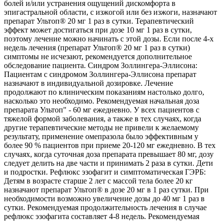
болей и/или устранения ощущений дискомфорта в
эпигастральной области, с изжогой или без изжоги, назначают
препарат Ультоп® 20 мг 1 раз в сутки. Терапевтический
эффект может достигаться при дозе 10 мг 1 раз в сутки,
поэтому лечение можно начинать с этой дозы. Если после 4-х
недель лечения (препарат Ультоп® 20 мг 1 раз в сутки)
симптомы не исчезают, рекомендуется дополнительное
обследование пациента. Синдром Золлингера-Эллисона:
Пациентам с синдромом Золлингера-Эллисона препарат
назначают в индивидуальной дозировке. Лечение
продолжают по клиническим показаниям настолько долго,
насколько это необходимо. Рекомендуемая начальная доза
препарата Ультоп" - 60 мг ежедневно. У всех пациентов с
тяжелой формой заболевания, а также в тех случаях, когда
другие терапевтические методы не привели к желаемому
результату, применение омепразола было эффективным у
более 90 % пациентов при приеме 20-120 мг ежедневно. В тех
случаях, когда суточная доза препарата превышает 80 мг, дозу
следует делить на две части и принимать 2 раза в сутки. Дети
и подростки. Рефлюкс эзофагит и симптоматическая ГЭРБ:
Детям в возрасте старше 2 лет с массой тела более 20 кг
назначают препарат Ультоп® в дозе 20 мг в 1 раз сутки. При
необходимости возможно увеличение дозы до 40 мг 1 раз в
сутки. Рекомендуемая продолжительность лечения в случае
рефлюкс эзофагита составляет 4-8 недель. Рекомендуемая