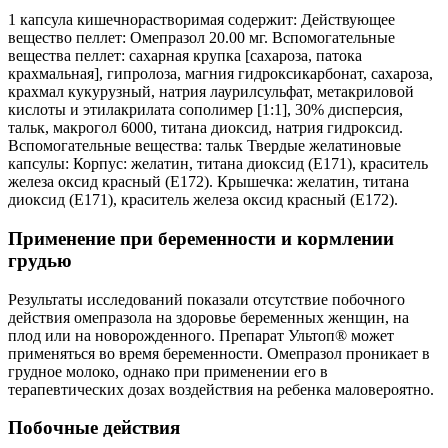
1 капсула кишечнорастворимая содержит: Действующее
вещество пеллет: Омепразол 20.00 мг. Вспомогательные
вещества пеллет: сахарная крупка [сахароза, патока
крахмальная], гипролоза, магния гидроксикарбонат, сахароза,
крахмал кукурузный, натрия лаурилсульфат, метакриловой
кислоты и этилакрилата сополимер [1:1], 30% дисперсия,
тальк, макрогол 6000, титана диоксид, натрия гидроксид.
Вспомогательные вещества: тальк Твердые желатиновые
капсулы: Корпус: желатин, титана диоксид (Е171), краситель
железа оксид красный (Е172). Крышечка: желатин, титана
диоксид (Е171), краситель железа оксид красный (Е172).
Применение при беременности и кормлении
грудью
Результаты исследований показали отсутствие побочного
действия омепразола на здоровье беременных женщин, на
плод или на новорожденного. Препарат Ультоп® может
применяться во время беременности. Омепразол проникает в
грудное молоко, однако при применении его в
терапевтических дозах воздействия на ребенка маловероятно.
Побочные действия