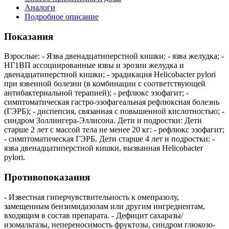
Аналоги
Подробное описание
Показания
Взрослые: - Язва двенадцатиперстной кишки; - язва желудка; -
НГ1ВП ассоциированные язвы и эрозии желудка и
двенадцатиперстной кишки; - эрадикация Helicobacter pylori
при язвенной болезни (в комбинации с соответствующей
антибактериальной терапией); - рефлюкс эзофагит; -
симптоматическая гастро-эзофагеальная рефлюксная болезнь
(ГЭРБ); - диспепсия, связанная с повышенной кислотностью; -
синдром Золлингера-Эллисона. Дети и подростки: Дети
старше 2 лет с массой тела не менее 20 кг: - рефлюкс эзофагит;
- симптоматическая ГЭРБ. Дети старше 4 лет и подростки: -
язва двенадцатиперстной кишки, вызванная Helicobacter
pylori.
Противопоказания
- Известная гиперчувствительность к омепразолу,
замещенным бензимидазолам или другим ингредиентам,
входящим в состав препарата. - Дефицит сахаразы/
изомальтазы, непереносимость фруктозы, синдром глюкозо-