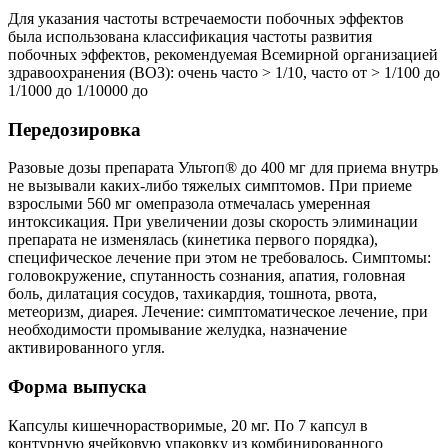
Для указания частоты встречаемости побочных эффектов
была использована классификация частоты развития
побочных эффектов, рекомендуемая Всемирной организацией
здравоохранения (ВОЗ): очень часто > 1/10, часто от > 1/100 до
1/1000 до 1/10000 до
Передозировка
Разовые дозы препарата Ультоп® до 400 мг для приема внутрь
не вызывали каких-либо тяжелых симптомов. При приеме
взрослыми 560 мг омепразола отмечалась умеренная
интоксикация. При увеличении дозы скорость элиминации
препарата не изменялась (кинетика первого порядка),
специфическое лечение при этом не требовалось. Симптомы:
головокружение, спутанность сознания, апатия, головная
боль, дилатация сосудов, тахикардия, тошнота, рвота,
метеоризм, диарея. Лечение: симптоматическое лечение, при
необходимости промывание желудка, назначение
активированного угля.
Форма выпуска
Капсулы кишечнорастворимые, 20 мг. По 7 капсул в
контурную ячейковую упаковку из комбинированного