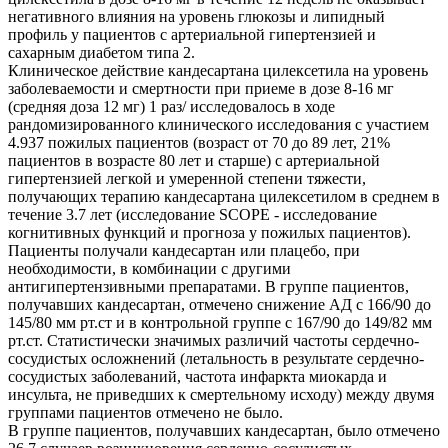
негативного влияния на уровень глюкозы и липидный
профиль у пациентов с артериальной гипертензией и
сахарным диабетом типа 2.
Клиническое действие кандесартана цилексетила на уровень
заболеваемости и смертности при приеме в дозе 8-16 мг
(средняя доза 12 мг) 1 раз/ исследовалось в ходе
рандомизированного клинического исследования с участием
4.937 пожилых пациентов (возраст от 70 до 89 лет, 21%
пациентов в возрасте 80 лет и старше) с артериальной
гипертензией легкой и умеренной степени тяжести,
получающих терапию кандесартана цилексетилом в среднем в
течение 3.7 лет (исследование SСОРЕ - исследование
когнитивных функций и прогноза у пожилых пациентов).
Пациенты получали кандесартан или плацебо, при
необходимости, в комбинации с другими
антигипертензивными препаратами. В группе пациентов,
получавших кандесартан, отмечено снижение АД с 166/90 до
145/80 мм рт.ст и в контрольной группе с 167/90 до 149/82 мм
рт.ст. Статистически значимых различий частоты сердечно-
сосудистых осложнений (летальность в результате сердечно-
сосудистых заболеваний, частота инфаркта миокарда и
инсульта, не приведших к смертельному исходу) между двумя
группами пациентов отмечено не было.
В группе пациентов, получавших кандесартан, было отмечено