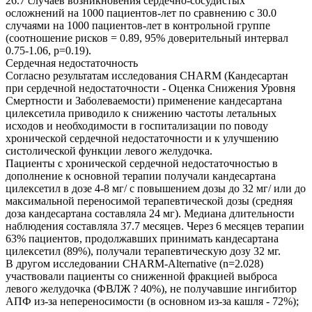
26.7 случаев возникновения сердечно-сосудистых
осложнений на 1000 пациентов-лет по сравнению с 30.0
случаями на 1000 пациентов-лет в контрольной группе
(соотношение рисков = 0.89, 95% доверительный интервал
0.75-1.06, р=0.19).
Сердечная недостаточность
Согласно результатам исследования CHARM (Кандесартан
при сердечной недостаточности - Оценка Снижения Уровня
Смертности и Заболеваемости) применение кандесартана
цилексетила приводило к снижению частоты летальных
исходов и необходимости в госпитализации по поводу
хронической сердечной недостаточности и к улучшению
систолической функции левого желудочка.
Пациенты с хронической сердечной недостаточностью в
дополнение к основной терапии получали кандесартана
цилексетил в дозе 4-8 мг/ с повышением дозы до 32 мг/ или до
максимальной переносимой терапевтической дозы (средняя
доза кандесартана составляла 24 мг). Медиана длительности
наблюдения составляла 37.7 месяцев. Через 6 месяцев терапии
63% пациентов, продолжавших принимать кандесартана
цилексетил (89%), получали терапевтическую дозу 32 мг.
В другом исследовании CHARM-Alternative (n=2.028)
участвовали пациенты со сниженной фракцией выброса
левого желудочка (ФВЛЖ ? 40%), не получавшие ингибитор
АПФ из-за непереносимости (в основном из-за кашля - 72%);