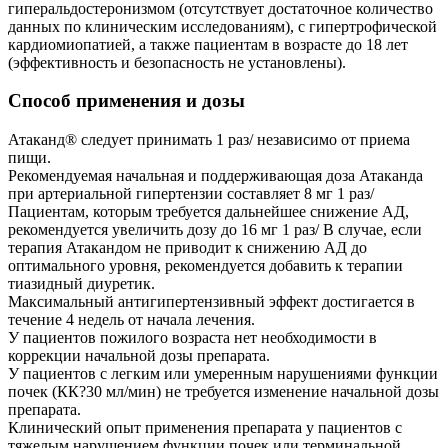
гиперальдостеронизмом (отсутствует достаточное количество
данных по клиническим исследованиям), с гипертрофической
кардиомиопатией, а также пациентам в возрасте до 18 лет
(эффективность и безопасность не установлены).
Способ применения и дозы
Атаканд® следует принимать 1 раз/ независимо от приема
пищи.
Рекомендуемая начальная и поддерживающая доза Атаканда
при артериальной гипертензии составляет 8 мг 1 раз/
Пациентам, которым требуется дальнейшее снижение АД,
рекомендуется увеличить дозу до 16 мг 1 раз/ В случае, если
терапия Атакандом не приводит к снижению АД до
оптимального уровня, рекомендуется добавить к терапии
тиазидный диуретик.
Максимальный антигипертензивный эффект достигается в
течение 4 недель от начала лечения.
У пациентов пожилого возраста нет необходимости в
коррекции начальной дозы препарата.
У пациентов с легким или умеренным нарушениями функции
почек (КК?30 мл/мин) не требуется изменение начальной дозы
препарата.
Клинический опыт применения препарата у пациентов с
тяжелым нарушением функции почек или терминальной