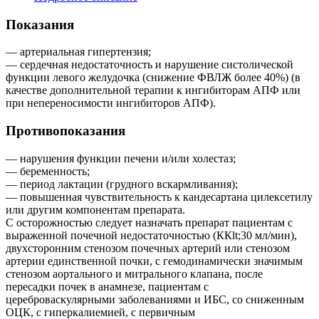
Показания
— артериальная гипертензия;
— сердечная недостаточность и нарушение систолической
функции левого желудочка (снижение ФВЛЖ более 40%) (в
качестве дополнительной терапии к ингибиторам АПФ или
при непереносимости ингибиторов АПФ).
Противопоказания
— нарушения функции печени и/или холестаз;
— беременность;
— период лактации (грудного вскармливания);
— повышенная чувствительность к кандесартана цилексетилу
или другим компонентам препарата.
С осторожностью следует назначать препарат пациентам с
выраженной почечной недостаточностью (ККlt;30 мл/мин),
двухсторонним стенозом почечных артерий или стенозом
артерии единственной почки, с гемодинамически значимым
стенозом аортального и митрального клапана, после
пересадки почек в анамнезе, пациентам с
цереброваскулярными заболеваниями и ИБС, со сниженным
ОЦК, с гиперкалиемией, с первичным