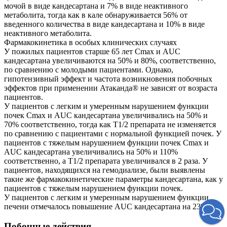
мочой в виде кандесартана и 7% в виде неактивного
метаболита, тогда как в кале обнаруживается 56% от
введенного количества в виде кандесартана и 10% в виде
неактивного метаболита.
Фармакокинетика в особых клинических случаях
У пожилых пациентов старше 65 лет Cmax и AUС
кандесартана увеличиваются на 50% и 80%, соответственно,
по сравнению с молодыми пациентами. Однако,
гипотензивный эффект и частота возникновения побочных
эффектов при применении Атаканда® не зависят от возраста
пациентов.
У пациентов с легким и умеренным нарушением функции
почек Cmax и AUС кандесартана увеличивались на 50% и
70% соответственно, тогда как T1/2 препарата не изменяется
по сравнению с пациентами с нормальной функцией почек. У
пациентов с тяжелым нарушением функции почек Cmax и
AUС кандесартана увеличивались на 50% и 110%
соответственно, а T1/2 препарата увеличивался в 2 раза. У
пациентов, находящихся на гемодиализе, были выявлены
такие же фармакокинетические параметры кандесартана, как у
пациентов с тяжелым нарушением функции почек.
У пациентов с легким и умеренным нарушением функции
печени отмечалось повышение AUC кандесартана на 23%.
Побочные действия