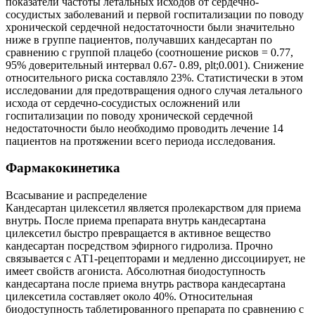
показатели частоты летальных исходов от сердечно-
сосудистых заболеваний и первой госпитализации по поводу
хронической сердечной недостаточности были значительно
ниже в группе пациентов, получавших кандесартан по
сравнению с группой плацебо (соотношение рисков = 0.77,
95% доверительный интервал 0.67- 0.89, рlt;0.001). Снижение
относительного риска составляло 23%. Статистически в этом
исследовании для предотвращения одного случая летального
исхода oт сердечно-сосудистых осложнений или
госпитализации по поводу хронической сердечной
недостаточности было необходимо проводить лечение 14
пациентов на протяжении всего периода исследования.
Фармакокинетика
Всасывание и распределение
Кандесартан цилексетил является пролекарством для приема
внутрь. После приема препарата внутрь кандесартана
цилексетил быстро превращается в активное вещество
кандесартан посредством эфирного гидролиза. Прочно
связывается с АТ1-рецепторами и медленно диссоциирует, не
имеет свойств агониста. Абсолютная биодоступность
кандесартана после приема внутрь раствора кандесартана
цилексетила составляет около 40%. Относительная
биодоступность таблетированного препарата по сравнению с