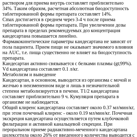
раствором для приема внутрь составляет приблизительно
34%. Таким образом, расчетная абсолютная биодоступность
таблетированной формы препарата составляет 14%.
Cmax достигается в среднем через 3-4 ч после приема
таблетированной формы препарата. При увеличении дозы
препарата в пределах рекомендуемых доз концентрация
кандесартана повышается линейно.
Фармакокинетические параметры кандесартана не зависят от
пола пациента. Прием пищи не оказывает значимого влияния
на AUC, т.е. пища существенно не влияет на биодоступность
препарата.
Кандесартан активно связывается с белками плазмы (gt;99%).
Vd кандесартана составляет 0.1 л/кг.
Метаболизм и выведение
Кандесартан, в основном, выводится из организма с мочой и
желчью в неизмененном виде и лишь в незначительной
степени метаболизируется в печени. T1/2 кандесартана
составляет приблизительно 9 ч. Кумуляция препарата в
организме не наблюдается.
Общий клиренс кандесартана составляет около 0.37 мл/мин/кг,
при этом почечный клиренс - около 0.19 мл/мин/кг. Почечная
экскреция кандесартана осуществляется путем клубочковой
фильтрации и активной канальцевой секреции. При
пероральном приеме радиактивно-меченного кандесартана
цилексетила около 26% от введенного количества выводится с