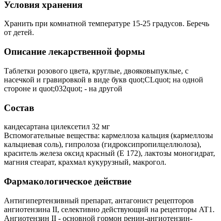
Условия хранения
Хранить при комнатной температуре 15-25 градусов. Беречь
от детей.
Описание лекарственной формы
Таблетки розового цвета, круглые, двояковыпуклые, с
насечкой и гравировкой в виде букв quot;CLquot; на одной
стороне и quot;032quot; - на другой
Состав
кандесартана цилексетил 32 мг
Вспомогательные вещества: кармеллоза кальция (кармеллозы
кальциевая соль), гипролоза (гидроксипропилцеллюлоза),
краситель железа оксид красный (E 172), лактозы моногидрат,
магния стеарат, крахмал кукурузный, макрогол.
Фармакологическое действие
Антигипертензивный препарат, антагонист рецепторов
ангиотензина II, селективно действующий на рецепторы AT1.
Ангиотензин II - основной гормон ренин-ангиотензин-