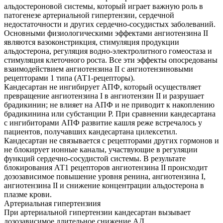
альдостероновой системы, который играет важную роль в
патогенезе артериальной гипертензии, сердечной
недостаточности и других сердечно-сосудистых заболеваний.
Основными физиологическими эффектами ангиотензина II
являются вазоконстрикция, стимуляция продукции
альдостерона, регуляция водно-электролитного гомеостаза и
стимуляция клеточного роста. Все эти эффекты опосредованы
взаимодействием ангиотензина II с ангиотензиновыми
рецепторами 1 типа (АТ1-рецепторы).
Кандесартан не ингибирует АПФ, который осуществляет
превращение ангиотензина I в ангиотензин II и разрушает
брадикинин; не влияет на АПФ и не приводит к накоплению
брадикинина или субстанции Р. При сравнении кандесартана
с ингибиторами АПФ развитие кашля реже встречалось у
пациентов, получавших кандесартана цилексетил.
Кандесартан не связывается с рецепторами других гормонов и
не блокирует ионные каналы, участвующие в регуляции
функций сердечно-сосудистой системы. В результате
блокирования АТ1 рецепторов ангиотензина II происходит
дозозависимое повышение уровня ренина, ангиотензина I,
ангиотензина II и снижение концентрации альдостерона в
плазме крови.
Артериальная гипертензиия
При артериальной гипертензии кандесартан вызывает
дозозависимое длительное снижение АД.