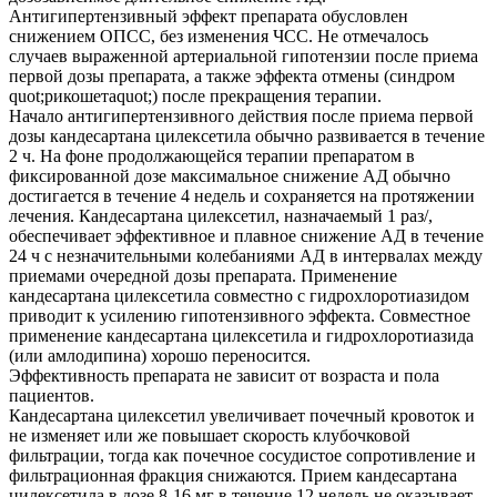
Антигипертензивный эффект препарата обусловлен
снижением ОПСС, без изменения ЧСС. Не отмечалось
случаев выраженной артериальной гипотензии после приема
первой дозы препарата, а также эффекта отмены (синдром
quot;рикошетаquot;) после прекращения терапии.
Начало антигипертензивного действия после приема первой
дозы кандесартана цилексетила обычно развивается в течение
2 ч. На фоне продолжающейся терапии препаратом в
фиксированной дозе максимальное снижение АД обычно
достигается в течение 4 недель и сохраняется на протяжении
лечения. Кандесартана цилексетил, назначаемый 1 раз/,
обеспечивает эффективное и плавное снижение АД в течение
24 ч с незначительными колебаниями АД в интервалах между
приемами очередной дозы препарата. Применение
кандесартана цилексетила совместно с гидрохлоротиазидом
приводит к усилению гипотензивного эффекта. Совместное
применение кандесартана цилексетила и гидрохлоротиазида
(или амлодипина) хорошо переносится.
Эффективность препарата не зависит от возраста и пола
пациентов.
Кандесартана цилексетил увеличивает почечный кровоток и
не изменяет или же повышает скорость клубочковой
фильтрации, тогда как почечное сосудистое сопротивление и
фильтрационная фракция снижаются. Прием кандесартана
цилексетила в дозе 8-16 мг в течение 12 недель не оказывает