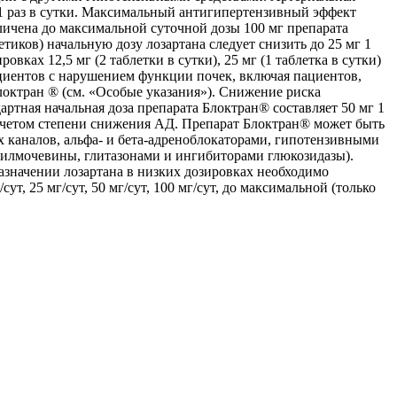
 1 раз в сутки. Максимальный антигипертензивный эффект
еличена до максимальной суточной дозы 100 мг препарата
иков) начальную дозу лозартана следует снизить до 25 мг 1
ках 12,5 мг (2 таблетки в сутки), 25 мг (1 таблетка в сутки)
пациентов с нарушением функции почек, включая пациентов,
локтран ® (см. «Особые указания»). Снижение риска
ртная начальная доза препарата Блоктран® составляет 50 мг 1
с учетом степени снижения АД. Препарат Блоктран® может быть
 каналов, альфа- и бета-адреноблокаторами, гипотензивными
нилмочевины, глитазонами и ингибиторами глюкозидазы).
назначении лозартана в низких дозировках необходимо
ут, 25 мг/сут, 50 мг/сут, 100 мг/сут, до максимальной (только