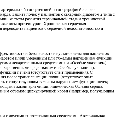
с артериальной гипертензией и гипертрофией левого
арда. Защита почек у пациентов с сахарным диабетом 2 типа с
мии, частоты развития терминальной стадии хронической
снижением протеинурии. Хроническая сердечная
 переводить пациентов с сердечной недостаточностью и
ффективность и безопасность не установлены для пациентов
 диабетом и/или умеренным или тяжелым нарушением функции
другими лекарственными средствами» и «Особые указания»).
лекарственными средствами» и «Особые указания»).
функции печени (отсутствует опыт применения). С
я после трансплантации почки (отсутствует опыт
ность с сопутствующим тяжелым нарушением функции почек;
ожающими жизни аритмиями; ишемическая 60лезнь сердца;
иженным объемом циркулирующей крови (например, получающим
ии с другими гипотензивными средствами. Артериальная