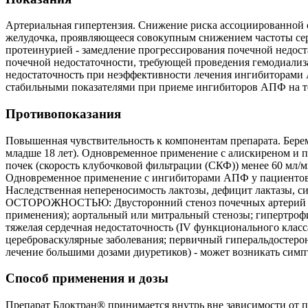
Артериальная гипертензия. Снижение риска ассоциированной с
желудочка, проявляющееся совокупным снижением частоты серд
протеинурией - замедление прогрессирования почечной недос
почечной недостаточности, требующей проведения гемодиализа
недостаточность при неэффективности лечения ингибиторами
стабильными показателями при приеме ингибиторов АПФ на 
Противопоказания
Повышенная чувствительность к компонентам препарата. Береме
младше 18 лет). Одновременное применение с алискиреном и 
почек (скорость клубочковой фильтрации (СКФ)) менее 60 мл/
Одновременное применение с ингибиторами АПФ у пациентов с
Наследственная непереносимость лактозы, дефицит лактазы, с
ОСТОРОЖНОСТЬЮ: Двусторонний стеноз почечных артерий или 
применения); аортальный или митральный стенозы; гипертроф
тяжелая сердечная недостаточность (IV функционального кла
цереброваскулярные заболевания; первичный гиперальдостер
лечение большими дозами диуретиков) - может возникать симп
Способ применения и дозы
Препарат Блоктран® принимается внутрь вне зависимости от 