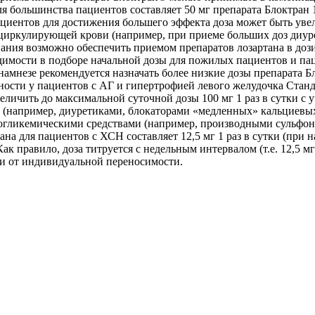
ля большинства пациентов составляет 50 мг препарата Блоктран
 пациентов для достижения большего эффекта доза может быть ув
циркулирующей крови (например, при приеме больших доз диурет
ния возможно обеспечить приемом препаратов лозартана в дозиров
обходимости в подборе начальной дозы для пожилых пациентов и 
намнезе рекомендуется назначать более низкие дозы препарата Б
ости у пациентов с АГ и гипертрофией левого желудочка Станда
величить до максимальной суточной дозы 100 мг 1 раз в сутки 
 (например, диуретиками, блокаторами «медленных» кальциевых
погликемическими средствами (например, производными сульфо
ана для пациентов с ХСН составляет 12,5 мг 1 раз в сутки (при 
к правило, доза титруется с недельным интервалом (т.е. 12,5 мг/с
сти от индивидуальной переносимости.