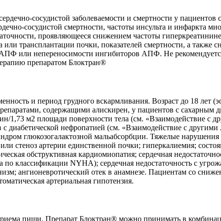
ердечно-сосудистой заболеваемости и смертности у пациентов 
ечно-сосудистой смертности, частоты инсульта и инфаркта миок
таточности, проявляющееся снижением частоты гиперкреатинине
 или трансплантации почки, показателей смертности, а также 
 АПФ или непереносимости ингибиторов АПФ. Не рекомендуется
терапию препаратом Блоктран®
нность и период грудного вскармливания. Возраст до 18 лет (э
препаратами, содержащими алискирен, у пациентов с сахарным
мин/1,73 м2 площади поверхности тела (см. «Взаимодействие с 
 диабетической нефропатией (см. «Взаимодействие с другими 
индром глюкозогалактозной мальабсорбции. Тяжелые нарушения 
стеноз артерии единственной почки; гиперкалиемия; состояни
ическая обструктивная кардиомиопатия; сердечная недостаточ
сса по классификации NYHA); сердечная недостаточность с угр
онизм; ангионевротический отек в анамнезе. Пациентам со сн
томатическая артериальная гипотензия.
приема пищи. Препарат Блоктран® можно принимать в комбинац