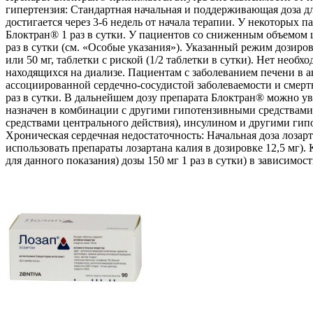
гипертензия: Стандартная начальная и поддерживающая доза д
достигается через 3-6 недель от начала терапии. У некоторых
Блоктран® 1 раз в сутки. У пациентов со сниженным объемом 
раз в сутки (см. «Особые указания»). Указанный режим дозирова
или 50 мг, таблетки с риской (1/2 таблетки в сутки). Нет не
находящихся на диализе. Пациентам с заболеванием печени в а
ассоциированной сердечно-сосудистой заболеваемости и смертн
раз в сутки. В дальнейшем дозу препарата Блоктран® можно у
назначен в комбинации с другими гипотензивными средствами
средствами центрального действия), инсулином и другими ги
Хроническая сердечная недостаточность: Начальная доза лозарт
использовать препараты лозартана калия в дозировке 12,5 мг). Ка
для данного показания) дозы 150 мг 1 раз в сутки) в зависимо