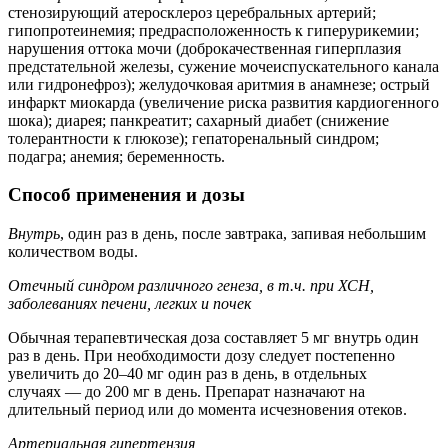
стенозирующий атеросклероз церебральных артерий;
гипопротеинемия; предрасположенность к гиперурикемии;
нарушения оттока мочи (доброкачественная гиперплазия
предстательной железы, сужение мочеиспускательного канала
или гидронефроз); желудочковая аритмия в анамнезе; острый
инфаркт миокарда (увеличение риска развития кардиогенного
шока); диарея; панкреатит; сахарный диабет (снижение
толерантности к глюкозе); гепаторенальный синдром;
подагра; анемия; беременность.
Способ применения и дозы
Внутрь
, один раз в день, после завтрака, запивая небольшим
количеством воды.
Отечный синдром различного генеза, в т.ч. при ХСН,
заболеваниях печени, легких и почек
Обычная терапевтическая доза составляет 5 мг внутрь один
раз в день. При необходимости дозу следует постепенно
увеличить до 20–40 мг один раз в день, в отдельных
случаях — до 200 мг в день. Препарат назначают на
длительный период или до момента исчезновения отеков.
Артериальная гипертензия