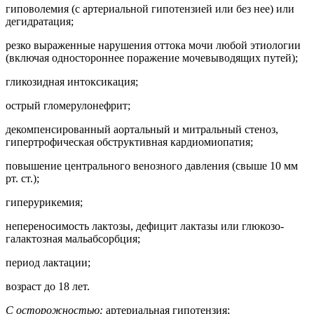
гиповолемия (с артериальной гипотензией или без нее) или
дегидратация;
резко выраженные нарушения оттока мочи любой этиологии
(включая одностороннее поражение мочевыводящих путей);
гликозидная интоксикация;
острый гломерулонефрит;
декомпенсированный аортальный и митральный стеноз,
гипертрофическая обструктивная кардиомиопатия;
повышение центрального венозного давления (свыше 10 мм
рт. ст.);
гиперурикемия;
непереносимость лактозы, дефицит лактазы или глюкозо-
галактозная мальабсорбция;
период лактации;
возраст до 18 лет.
С осторожностью:
артериальная гипотензия;