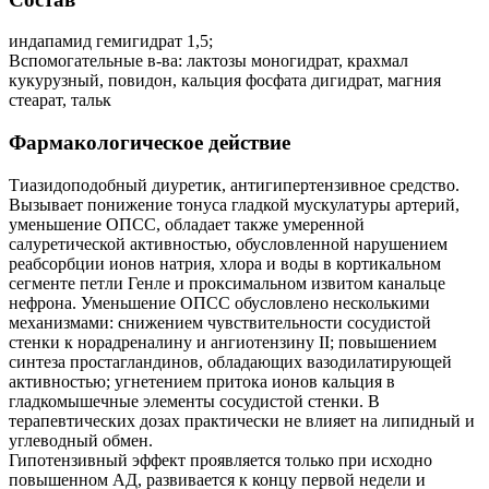
индапамид гемигидрат 1,5;
Вспомогательные в-ва: лактозы моногидрат, крахмал
кукурузный, повидон, кальция фосфата дигидрат, магния
стеарат, тальк
Фармакологическое действие
Тиазидоподобный диуретик, антигипертензивное средство.
Вызывает понижение тонуса гладкой мускулатуры артерий,
уменьшение ОПСС, обладает также умеренной
салуретической активностью, обусловленной нарушением
реабсорбции ионов натрия, хлора и воды в кортикальном
сегменте петли Генле и проксимальном извитом канальце
нефрона. Уменьшение ОПСС обусловлено несколькими
механизмами: снижением чувствительности сосудистой
стенки к норадреналину и ангиотензину II; повышением
синтеза простагландинов, обладающих вазодилатирующей
активностью; угнетением притока ионов кальция в
гладкомышечные элементы сосудистой стенки. В
терапевтических дозах практически не влияет на липидный и
углеводный обмен.
Гипотензивный эффект проявляется только при исходно
повышенном АД, развивается к концу первой недели и