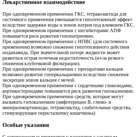
Лекарственное взаимодействие
При одновременном применении ГКС, тетракозактида для
системного применения уменьшается гипотензивный эффект
вследствие задержки воды и ионов натрия под влиянием ГКС.
При одновременном применении с ингибиторами АПФ
повышается риск развития гипонатриемии.
При одновременном применении с НПВС (для системного
применения) возможно снижение гипотензивного действия
индапамида. При значительной потере жидкости может
развиться острая почечная недостаточность (из-за резкого
снижения клубочковой фильтрации).
При одновременном применении с препаратами кальция
возможно развитие гиперкальциемии вследствие снижения
экскреции ионов кальция с мочой.
При одновременном применении с сердечными гликозидами,
кортикостероидами повышается риск развития гипокалиемии.
При одновременном применении средств, которые могут
вызывать гипокалиемию (амфотерицин B, глюко- и
минералокортикоиды, тетракозактид, слабительные средства,
стимулирующие перистальтику кишечника)
Особые указания
С осторожностью применяют у пациентов с сахарным