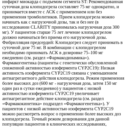
инфаркт миокарда с подъемом сегмента ST: Рекомендованная
суточная доза клопидогрела составляет 75 мг однократно, и
принимается вместе с АСК с применением или без
применения тромболитиков. Прием клопидогрела можно
начинать как с нагрузочной дозы, так и без нее (в
исследовании CLARITY принималась нагрузочная доза 300
мг). У пациентов старше 75 лет лечение клопидогрелом
должно начинаться без приема его нагрузочной дозы.
Фибрилляция предсердий: Клопидогрел следует принимать в
суточной дозе 75 мг. В комбинации с клопидогрелом
необходимо принимать АСК в дозировке 75–100 мг
ежедневно (см. раздел «Фармакодинамика»).
Фармакогенетика (пациенты с генетически обусловленной
сниженной активностью изофермента СYР2С19): Низкая
активность изофермента СYР2С19 связана с уменьшением
антиагрегантного действия клопидогрела. Режим применения
более высоких доз (600 мг - нагрузочная доза, затем 150 мг
один раз в сутки ежедневно) у пациентов с низкой
активностью изофермента СYР2С19 увеличивает
антиагрегантное действие клопидогрела (см. раздел
«Фармакокинетика» подраздел «Фармакогенетика»). У
пациентов с низкой активностью изофермента СYР2С19
можно рассмотреть вопрос о применении более высоких доз
клопидогрела. Точный режим дозирования для данной
популяции пациентов в клинических исследованиях,