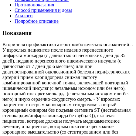
Противопоказания
Способ применения и дозы
Аналоги
Подробное описание
Показания
Вторичная профилактика атеротромботических осложнений: -
У взрослых пациентов после недавно перенесенного
инфаркта миокарда (с давностью от нескольких дней до 35
дней), недавно перенесенного ишемического инсульта (с
давностью от 7 дней до 6 месяцев) или при
диагностированной окклюзионной болезни периферических
артерий прием клопидогрела снижал частоту
комбинированной конечной точки, включавшей повторный
ишемический инсульт (с летальным исходом или без него),
повторный инфаркт миокарда (с летальным исходом или без
него) и иную сердечно-сосудистую смерть. - У взрослых
пациентов с острым коронарным синдромом: - острый
коронарный синдром без подъема сегмента SТ (нестабильная
стенокардия/инфаркт миокарда без зубца Q), включая
пациентов, которые должны получать медикаментозное
лечение, и пациентов, которым показано чрескожное
коронарное вмешательство (со стентированием или без