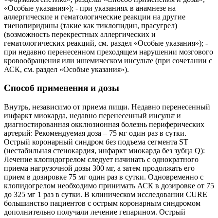
«Особые указания»); - при указаниях в анамнезе на
аллергические и гематологические реакции на другие
тиенопиридины (такие как тиклопидин, прасугрел)
(возможность перекрестных аллергических и
гематологических реакций, см. раздел «Особые указания»); -
при недавно перенесенном преходящем нарушении мозгового
кровообращения или ишемическом инсульте (при сочетании с
АСК, см. раздел «Особые указания»).
Способ применения и дозы
Внутрь, независимо от приема пищи. Недавно перенесенный
инфаркт миокарда, недавно перенесенный инсульт и
диагностированная окклюзионная болезнь периферических
артерий: Рекомендуемая доза – 75 мг один раз в сутки.
Острый коронарный синдром без подъема сегмента ST
(нестабильная стенокардия, инфаркт миокарда без зубца Q):
Лечение клопидогрелом следует начинать с однократного
приема нагрузочной дозы 300 мг, а затем продолжать его
прием в дозировке 75 мг один раз в сутки. Одновременно с
клопидогрелом необходимо принимать АСК в дозировке от 75
до 325 мг 1 раз в сутки. В клиническом исследовании CURE
большинство пациентов с острым коронарным синдромом
дополнительно получали лечение гепарином. Острый