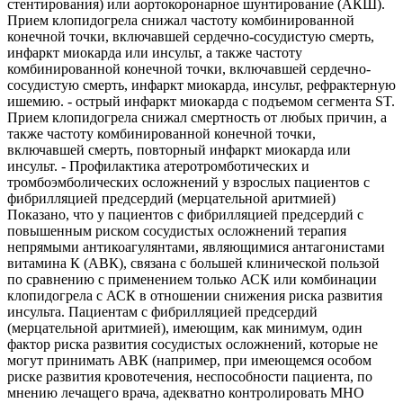
стентирования) или аортокоронарное шунтирование (АКШ).
Прием клопидогрела снижал частоту комбинированной
конечной точки, включавшей сердечно-сосудистую смерть,
инфаркт миокарда или инсульт, а также частоту
комбинированной конечной точки, включавшей сердечно-
сосудистую смерть, инфаркт миокарда, инсульт, рефрактерную
ишемию. - острый инфаркт миокарда с подъемом сегмента ST.
Прием клопидогрела снижал смертность от любых причин, а
также частоту комбинированной конечной точки,
включавшей смерть, повторный инфаркт миокарда или
инсульт. - Профилактика атеротромботических и
тромбоэмболических осложнений у взрослых пациентов с
фибрилляцией предсердий (мерцательной аритмией)
Показано, что у пациентов с фибрилляцией предсердий с
повышенным риском сосудистых осложнений терапия
непрямыми антикоагулянтами, являющимися антагонистами
витамина К (АВК), связана с большей клинической пользой
по сравнению с применением только АСК или комбинации
клопидогрела с АСК в отношении снижения риска развития
инсульта. Пациентам с фибрилляцией предсердий
(мерцательной аритмией), имеющим, как минимум, один
фактор риска развития сосудистых осложнений, которые не
могут принимать АВК (например, при имеющемся особом
риске развития кровотечения, неспособности пациента, по
мнению лечащего врача, адекватно контролировать МНО