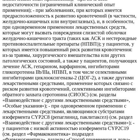
недостаточности (ограниченный клинический опыт
применения); - при заболеваниях, при которых имеется
предрасположенность к развитию кровотечений (в частности,
желудочно-кишечных или внутриглазных), и, в особенности,
при одновременном применении лекарственных средств,
которые могут вызвать повреждения слизистой оболочки
желудочно-кишечного тракта (таких как АСК и нестероидные
противовоспалительные препараты (НПВП)); у пациентов, у
которых имеется повышенный риск развития кровотечения:
из-за травмы, хирургического вмешательства или других
патологических состояний, а также у пациентов, получающих
лечение АСК, гепарином, варфарином, ингибиторами
гликопротеина IIb/IIIa, НПВП, в том числе селективными
ингибиторами циклооксигеназы-2 (ЦОГ-2), а также другими
лекарственными средствами, применение которых связано с
риском развития кровотечений, селективными ингибиторами
обратного захвата серотонина (СИОЗС) (см. разделы
«Взаимодействие с другими лекарственными средствами»,
«Особые указания»); - при одновременном применении с
лекарственными средствами, являющимися субстратами
изофермента СYР2С8 (репаглинид, паклитаксел) (см. раздел
«Взаимодействие с другими лекарственными средствами»); -
у пациентов с низкой активностью изофермента СYР2С19
(см. раздел «Фармакокинетика» подраздел
«Фармакогенетика», разделы «Способ применения и дозы»,