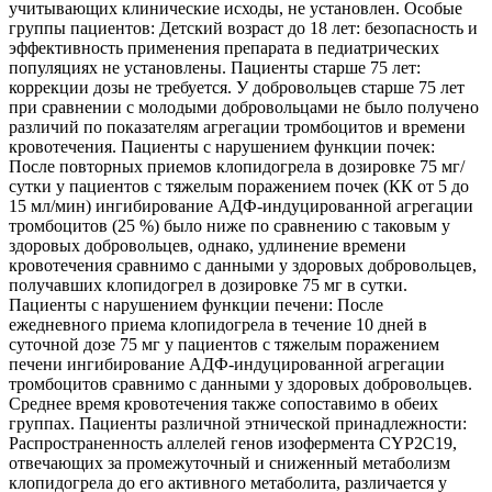
учитывающих клинические исходы, не установлен. Особые
группы пациентов: Детский возраст до 18 лет: безопасность и
эффективность применения препарата в педиатрических
популяциях не установлены. Пациенты старше 75 лет:
коррекции дозы не требуется. У добровольцев старше 75 лет
при сравнении с молодыми добровольцами не было получено
различий по показателям агрегации тромбоцитов и времени
кровотечения. Пациенты с нарушением функции почек:
После повторных приемов клопидогрела в дозировке 75 мг/
сутки у пациентов с тяжелым поражением почек (КК от 5 до
15 мл/мин) ингибирование АДФ-индуцированной агрегации
тромбоцитов (25 %) было ниже по сравнению с таковым у
здоровых добровольцев, однако, удлинение времени
кровотечения сравнимо с данными у здоровых добровольцев,
получавших клопидогрел в дозировке 75 мг в сутки.
Пациенты с нарушением функции печени: После
ежедневного приема клопидогрела в течение 10 дней в
суточной дозе 75 мг у пациентов с тяжелым поражением
печени ингибирование АДФ-индуцированной агрегации
тромбоцитов сравнимо с данными у здоровых добровольцев.
Среднее время кровотечения также сопоставимо в обеих
группах. Пациенты различной этнической принадлежности:
Распространенность аллелей генов изофермента СYР2С19,
отвечающих за промежуточный и сниженный метаболизм
клопидогрела до его активного метаболита, различается у