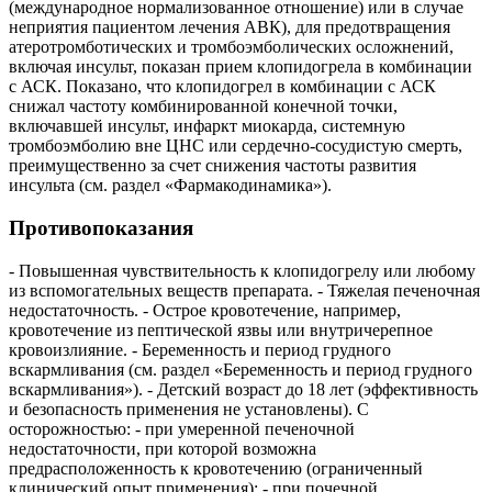
(международное нормализованное отношение) или в случае
неприятия пациентом лечения АВК), для предотвращения
атеротромботических и тромбоэмболических осложнений,
включая инсульт, показан прием клопидогрела в комбинации
с АСК. Показано, что клопидогрел в комбинации с АСК
снижал частоту комбинированной конечной точки,
включавшей инсульт, инфаркт миокарда, системную
тромбоэмболию вне ЦНС или сердечно-сосудистую смерть,
преимущественно за счет снижения частоты развития
инсульта (см. раздел «Фармакодинамика»).
Противопоказания
- Повышенная чувствительность к клопидогрелу или любому
из вспомогательных веществ препарата. - Тяжелая печеночная
недостаточность. - Острое кровотечение, например,
кровотечение из пептической язвы или внутричерепное
кровоизлияние. - Беременность и период грудного
вскармливания (см. раздел «Беременность и период грудного
вскармливания»). - Детский возраст до 18 лет (эффективность
и безопасность применения не установлены). С
осторожностью: - при умеренной печеночной
недостаточности, при которой возможна
предрасположенность к кровотечению (ограниченный
клинический опыт применения); - при почечной