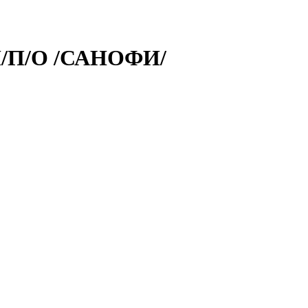
П/П/О /САНОФИ/