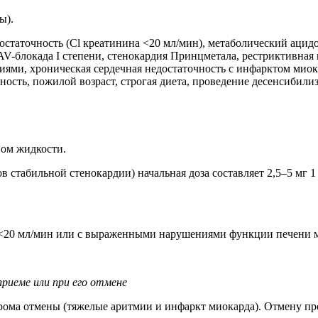
ы).
достаточность (Cl креатинина <20 мл/мин), метаболический аци
 AV-блокада I степени, стенокардия Принцметала, рестриктивна
, хроническая сердечная недостаточность с инфарктом миокарда
енность, пожилой возраст, строгая диета, проведение десенсиби
вом жидкости.
стабильной стенокардии) начальная доза составляет 2,5–5 мг 1 
<20 мл/мин или с выраженными нарушениями функции печени ма
риеме или при его отмене
рома отмены (тяжелые аритмии и инфаркт миокарда). Отмену пров