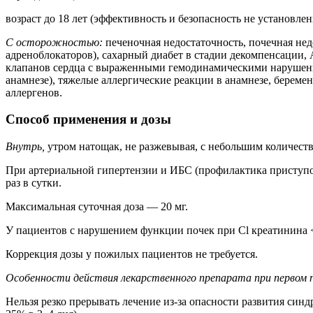
возраст до 18 лет (эффективность и безопасность не установлен
С осторожностью:
печеночная недостаточность, почечная не
адреноблокаторов), сахарный диабет в стадии декомпенсации,
клапанов сердца с выраженными гемодинамическими нарушениями
анамнезе), тяжелые аллергические реакции в анамнезе, берем
аллергенов.
Способ применения и дозы
Внутрь,
утром натощак, не разжевывая, с небольшим количест
При артериальной гипертензии и ИБС (профилактика приступов 
раз в сутки.
Максимальная суточная доза — 20 мг.
У пациентов с нарушением функции почек при Cl креатинина 
Коррекция дозы у пожилых пациентов не требуется.
Особенности действия лекарственного препарата при первом п
Нельзя резко прерывать лечение из-за опасности развития синд