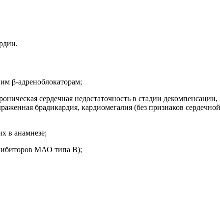
рдии.
гим β-адреноблокаторам;
хроническая сердечная недостаточность в стадии декомпенсации, 
ыраженная брадикардия, кардиомегалия (без признаков сердечной
х в анамнезе;
ибиторов МАО типа В);