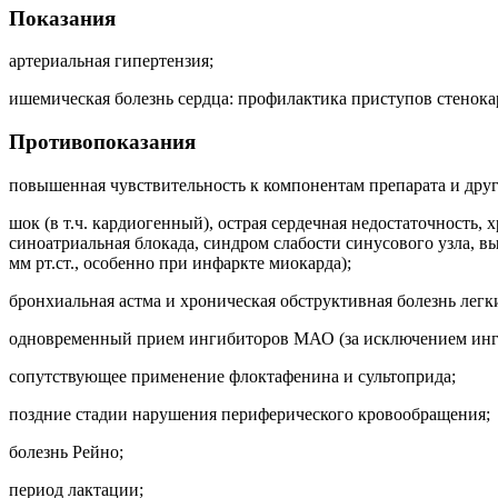
Показания
артериальная гипертензия;
ишемическая болезнь сердца: профилактика приступов стенока
Противопоказания
повышенная чувствительность к компонентам препарата и дру
шок (в т.ч. кардиогенный), острая сердечная недостаточность, 
синоатриальная блокада, синдром слабости синусового узла, в
мм рт.ст., особенно при инфаркте миокарда);
бронхиальная астма и хроническая обструктивная болезнь легки
одновременный прием ингибиторов МАО (за исключением инг
сопутствующее применение флоктафенина и сультоприда;
поздние стадии нарушения периферического кровообращения;
болезнь Рейно;
период лактации;