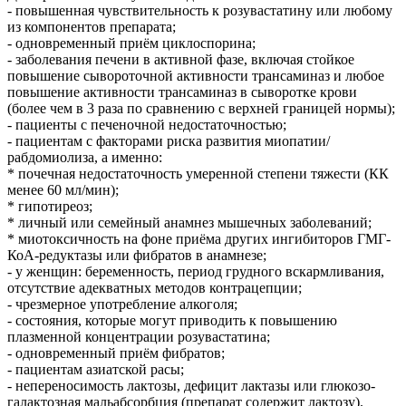
- повышенная чувствительность к розувастатину или любому
из компонентов препарата;
- одновременный приём циклоспорина;
- заболевания печени в активной фазе, включая стойкое
повышение сывороточной активности трансаминаз и любое
повышение активности трансаминаз в сыворотке крови
(более чем в 3 раза по сравнению с верхней границей нормы);
- пациенты с печеночной недостаточностью;
- пациентам с факторами риска развития миопатии/
рабдомиолиза, а именно:
* почечная недостаточность умеренной степени тяжести (КК
менее 60 мл/мин);
* гипотиреоз;
* личный или семейный анамнез мышечных заболеваний;
* миотоксичность на фоне приёма других ингибиторов ГМГ-
КоА-редуктазы или фибратов в анамнезе;
- у женщин: беременность, период грудного вскармливания,
отсутствие адекватных методов контрацепции;
- чрезмерное употребление алкоголя;
- состояния, которые могут приводить к повышению
плазменной концентрации розувастатина;
- одновременный приём фибратов;
- пациентам азиатской расы;
- непереносимость лактозы, дефицит лактазы или глюкозо-
галактозная мальабсорбция (препарат содержит лактозу).