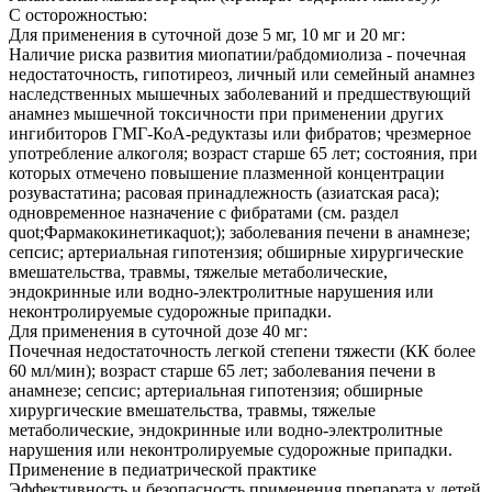
С осторожностью:
Для применения в суточной дозе 5 мг, 10 мг и 20 мг:
Наличие риска развития миопатии/рабдомиолиза - почечная
недостаточность, гипотиреоз, личный или семейный анамнез
наследственных мышечных заболеваний и предшествующий
анамнез мышечной токсичности при применении других
ингибиторов ГМГ-КоА-редуктазы или фибратов; чрезмерное
употребление алкоголя; возраст старше 65 лет; состояния, при
которых отмечено повышение плазменной концентрации
розувастатина; расовая принадлежность (азиатская раса);
одновременное назначение с фибратами (см. раздел
quot;Фармакокинетикаquot;); заболевания печени в анамнезе;
сепсис; артериальная гипотензия; обширные хирургические
вмешательства, травмы, тяжелые метаболические,
эндокринные или водно-электролитные нарушения или
неконтролируемые судорожные припадки.
Для применения в суточной дозе 40 мг:
Почечная недостаточность легкой степени тяжести (КК более
60 мл/мин); возраст старше 65 лет; заболевания печени в
анамнезе; сепсис; артериальная гипотензия; обширные
хирургические вмешательства, травмы, тяжелые
метаболические, эндокринные или водно-электролитные
нарушения или неконтролируемые судорожные припадки.
Применение в педиатрической практике
Эффективность и безопасность применения препарата у детей