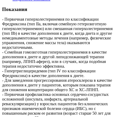
Показания
- Первичная гиперхолестеринемия по классификации
Фредриксона (тип IIа, включая семейную гетерозиготную
гиперхолестеринемию) или смешанная гиперхолестеринемия
(тип IIb) в качестве дополнения к диете, когда диета и другие
немедикаментозные методы лечения (например, физические
упражнения, снижение массы тела) оказываются
недостаточными.
- Семейная гомозиготная гиперхолестеринемия в качестве
дополнения к диете и другой липидснижающей терапии
(например, ЛПНП-аферез), или в случаях, когда подобная
терапия недостаточно эффективна.
- Гипертриглицеридемия (тип IV по классификации
Фредриксона) в качестве дополнения к диете.
- Для замедления прогрессирования атеросклероза в качестве
дополнения к диете у пациентов, которым показана терапия
для снижения концентрации общего ХС и ХС-ЛПНП.
- Первичная профилактика основных сердечно-сосудистых
осложнений (инсульта, инфаркта, артериальной
реваскуляризации) у взрослых пациентов без клинических
признаков ишемической болезни сердца (ИБС), но с
повышенным риском ее развития (возраст старше 50 лет для