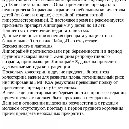
до 18 лет не установлена. Опыт применения препарата в
педиатрической практике ограничен небольшим количеством
детей (от 8 лет и старше) с семейной гомозиготной
гиперхолестеринемией. В настоящее время не рекомендуется
применять препарат Липопрайм® у детей до 18 лет.
Пациенты с печеночной недостаточностью.
Данные или опыт применения препарата у пациентов с
баллом выше 9 по шкале Чайлд-Пью отсутствует.
Беременность и лактация:
Липопрайм® противопоказан при беременности и в период
грудного вскармливания. Женщины репродуктивного
возраста, принимающие Липопрайм®, должны применять
адекватные методы контрацепции.
Поскольку холестерин и другие продукты биосинтеза
холестерина важны для развития плода, потенциальный риск
ингибирования ГМГ-КоА редуктазы превышает пользу от
применения препарата у беременных.
В случае диагностирования беременности в процессе терапии
прием препарата должен быть прекращен немедленно.
Данные в отношении выделения розувастатина с грудным
молоком отсутствуют, поэтому в период грудного кормления
прием препарата необходимо прекратить.