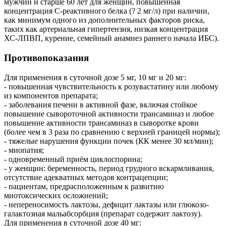
мужчин и старше 60 лет для женщин, повышенная
концентрация С-реактивного белка (? 2 мг/л) при наличии,
как минимум одного из дополнительных факторов риска,
таких как артериальная гипертензия, низкая концентрация
ХС-ЛПВП, курение, семейный анамнез раннего начала ИБС).
Противопоказания
Для применения в суточной дозе 5 мг, 10 мг и 20 мг:
- повышенная чувствительность к розувастатину или любому
из компонентов препарата;
- заболевания печени в активной фазе, включая стойкое
повышение сывороточной активности трансаминаз и любое
повышение активности трансаминаз в сыворотке крови
(более чем в 3 раза по сравнению с верхней границей нормы);
- тяжелые нарушения функции почек (КК менее 30 мл/мин);
- миопатия;
- одновременный приём циклоспорина;
- у женщин: беременность, период грудного вскармливания,
отсутствие адекватных методов контрацепции;
- пациентам, предрасположенным к развитию
миотоксических осложнений;
- непереносимость лактозы, дефицит лактазы или глюкозо-
галактозная мальабсорбция (препарат содержит лактозу).
Для применения в суточной дозе 40 мг: