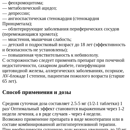
— феохромоцитома;
— метаболический ацидоз;
— депрессии;
— ангиоспастическая стенокардия (стенокардия
Принцметала);
— облитерирующие заболевания периферических сосудов
(перемежающаяся хромота);
— миастения, мышечная слабость;
— детский и подростковый возраст до 18 лет (эффективность
и безопасность не установлены);
— повышенная чувствительность к небивололу.
С осторожностью следует применять препарат при почечной
недостаточности, сахарном диабете, гиперфункции
щитовидной железы, аллергических заболеваниях, псориазе,
AV-блокаде I степени, пациентам пожилого возраста (старше
65 лет).
Способ применения и дозы
Средняя суточная доза составляет 2.5-5 мг (1/2-1 таблетки) 1
раз/ Оптимальный эффект становится выраженным через 1-2
недели лечения, а в ряде случаев - через 4 недели.
Возможно применение препарата в виде монотерапии или в
составе комбинированной антигипертензивной терапии.
При необходимости суточную дозу можно увеличить до 10 мг