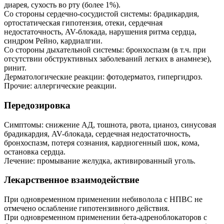
диарея, сухость во рту (более 1%).
Со стороны сердечно-сосудистой системы: брадикардия,
ортостатическая гипотензия, отеки, сердечная
недостаточность, AV-блокада, нарушения ритма сердца,
синдром Рейно, кардиалгии.
Со стороны дыхательной системы: бронхоспазм (в т.ч. при
отсутствии обструктивных заболеваний легких в анамнезе),
ринит.
Дерматологические реакции: фотодерматоз, гипергидроз.
Прочие: аллергические реакции.
Передозировка
Симптомы: снижение АД, тошнота, рвота, цианоз, синусовая
брадикардия, AV-блокада, сердечная недостаточность,
бронхоспазм, потеря сознания, кардиогенный шок, кома,
остановка сердца.
Лечение: промывание желудка, активированный уголь.
Лекарственное взаимодействие
При одновременном применении небиволола с НПВС не
отмечено ослабление гипотензивного действия.
При одновременном применении бета-адреноблокаторов с