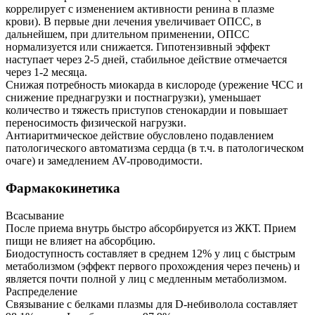
коррелирует с изменением активности ренина в плазме
крови). В первые дни лечения увеличивает ОПСС, в
дальнейшем, при длительном применении, ОПСС
нормализуется или снижается. Гипотензивный эффект
наступает через 2-5 дней, стабильное действие отмечается
через 1-2 месяца.
Снижая потребность миокарда в кислороде (урежение ЧСС и
снижение преднагрузки и постнагрузки), уменьшает
количество и тяжесть приступов стенокардии и повышает
переносимость физической нагрузки.
Антиаритмическое действие обусловлено подавлением
патологического автоматизма сердца (в т.ч. в патологическом
очаге) и замедлением AV-проводимости.
Фармакокинетика
Всасывание
После приема внутрь быстро абсорбируется из ЖКТ. Прием
пищи не влияет на абсорбцию.
Биодоступность составляет в среднем 12% у лиц с быстрым
метаболизмом (эффект первого прохождения через печень) и
является почти полной у лиц с медленным метаболизмом.
Распределение
Связывание с белками плазмы для D-небиволола составляет