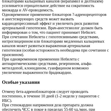
блокаторами кальциевых каналов (верапамил и дилтиазем)
усиливается отрицательное действие на сократимость
миокарда и AV-проводимость.
Одновременное применение блокаторов ?-адренорецепторов
и анестезирующих средств может вызвать
кардиодепрессивный эффект и увеличить риск развития
артериальной гипотензии. Врач-анестезиолог должен быть
информирован о том, что пациент принимает Небилет.
При сочетании Небилета с гипотензивными средствами,
нитроглицерином или блокаторами медленных кальциевых
каналов может развиться выраженная артериальная
гипотензия (особая осторожность необходима при сочетании с
празозином).
При одновременном применении Небилета с
антиаритмическими средствами, резерпином, альфа-
метилдопой, клонидином, гуанфацином возможно
увеличение выраженности брадикардии.
Особые указания
Отмену бета-адреноблокаторов следует проводить
постепенно, в течение 10 дней (1-2 недели у пациентов с
ИБС).
При стенокардии напряжения доза препарата должна
обеспечить ЧСС в покое в пределах 55-60 уд./мин, при