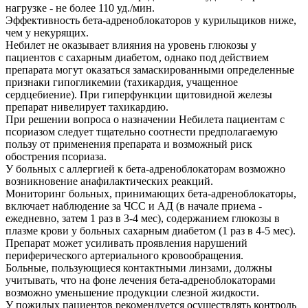
нагрузке - не более 110 уд./мин.
Эффективность бета-адреноблокаторов у курильщиков ниже,
чем у некурящих.
Небилет не оказывает влияния на уровень глюкозы у
пациентов с сахарным диабетом, однако под действием
препарата могут оказаться замаскированными определенные
признаки гипогликемии (тахикардия, учащенное
сердцебиение). При гиперфункции щитовидной железы
препарат нивелирует тахикардию.
При решении вопроса о назначении Небилета пациентам с
псориазом следует тщательно соотнести предполагаемую
пользу от применения препарата и возможный риск
обострения псориаза.
У больных с аллергией к бета-адреноблокаторам возможно
возникновение анафилактических реакций.
Мониторинг больных, принимающих бета-адреноблокаторы,
включает наблюдение за ЧСС и АД (в начале приема -
ежедневно, затем 1 раз в 3-4 мес), содержанием глюкозы в
плазме крови у больных сахарным диабетом (1 раз в 4-5 мес).
Препарат может усиливать проявления нарушений
периферического артериального кровообращения.
Больные, пользующиеся контактными линзами, должны
учитывать, что на фоне лечения бета-адреноблокаторами
возможно уменьшение продукции слезной жидкости.
У пожилых пациентов рекомендуется осуществлять контроль