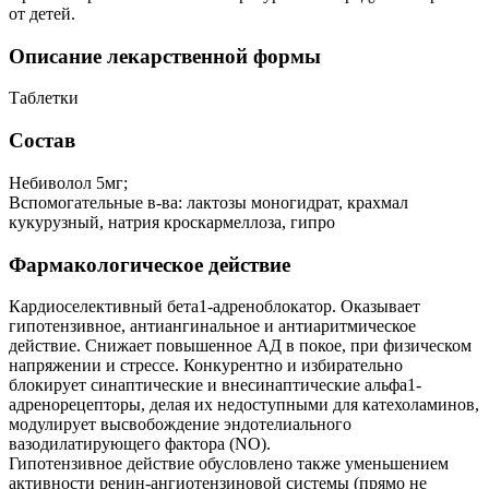
от детей.
Описание лекарственной формы
Таблетки
Состав
Небиволол 5мг;
Вспомогательные в-ва: лактозы моногидрат, крахмал
кукурузный, натрия кроскармеллоза, гипро
Фармакологическое действие
Кардиоселективный бета1-адреноблокатор. Оказывает
гипотензивное, антиангинальное и антиаритмическое
действие. Снижает повышенное АД в покое, при физическом
напряжении и стрессе. Конкурентно и избирательно
блокирует синаптические и внесинаптические альфа1-
адренорецепторы, делая их недоступными для катехоламинов,
модулирует высвобождение эндотелиального
вазодилатирующего фактора (NO).
Гипотензивное действие обусловлено также уменьшением
активности ренин-ангиотензиновой системы (прямо не