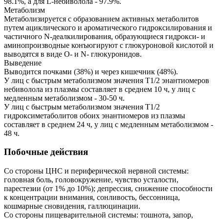
98.1%, а для L-небиволола - 97.9%.
Метаболизм
Метаболизируется с образованием активных метаболитов
путем ациклического и ароматического гидроксилирования и
частичного N-деалкилирования, образующиеся гидрокси- и
аминопроизводные конъюгируют с глюкуроновой кислотой и
выводятся в виде О- и N- глюкуронидов.
Выведение
Выводится почками (38%) и через кишечник (48%).
У лиц с быстрым метаболизмом значения T1/2 энантиомеров
небиволола из плазмы составляет в среднем 10 ч, у лиц с
медленным метаболизмом - 30-50 ч.
У лиц с быстрым метаболизмом значения T1/2
гидроксиметаболитов обоих энантиомеров из плазмы
составляет в среднем 24 ч, у лиц с медленным метаболизмом -
48 ч.
Побочные действия
Со стороны ЦНС и периферической нервной системы:
головная боль, головокружение, чувство усталости,
парестезии (от 1% до 10%); депрессия, снижение способности
к концентрации внимания, сонливость, бессонница,
кошмарные сновидения, галлюцинации.
Со стороны пищеварительной системы: тошнота, запор,