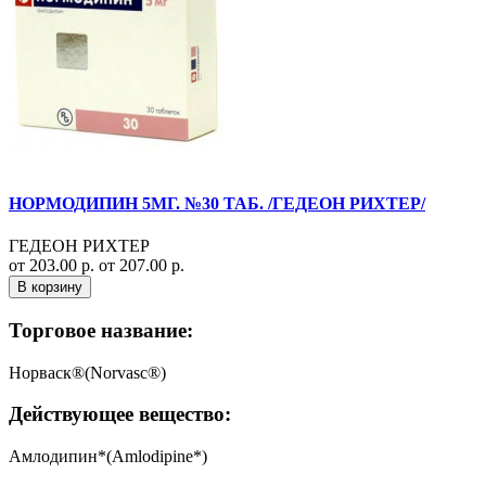
НОРМОДИПИН 5МГ. №30 ТАБ. /ГЕДЕОН РИХТЕР/
ГЕДЕОН РИХТЕР
от 203.00 р.
от 207.00 р.
В корзину
Торговое название:
Норваск®(Norvasc®)
Действующее вещество:
Амлодипин*(Amlodipine*)