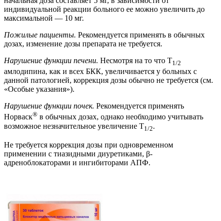
начальная доза составляет 5 мг, в зависимости от
индивидуальной реакции больного ее можно увеличить до
максимальной — 10 мг.
Пожилые пациенты.
Рекомендуется применять в обычных
дозах, изменение дозы препарата не требуется.
Нарушение функции печени.
Несмотря на то что T
1/2
амлодипина, как и всех БКК, увеличивается у больных с
данной патологией, коррекция дозы обычно не требуется (см.
«Особые указания»).
Нарушение функции почек.
Рекомендуется применять
®
Норваск
в обычных дозах, однако необходимо учитывать
возможное незначительное увеличение T
.
1/2
Не требуется коррекция дозы при одновременном
применении с тиазидными диуретиками, β-
адреноблокаторами и ингибиторами АПФ.