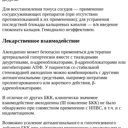
Для восстановления тонуса сосудов — применение
сосудосуживающих препаратов (при отсутствии
противопоказаний к их применению); для устранения
последствий блокады кальциевых каналов — в/в введение
глюконата кальция. Гемодиализ неэффективен.
Лекарственное взаимодействие
Амлодипин может безопасно применяться для терапии
артериальной гипертензии вместе с тиазидными
диуретиками, α-адреноблокаторами, β-адреноблокаторами или
ингибиторами АПФ. У пациентов со стабильной
стенокардией амлодипин можно комбинировать с другими
антиангинальными средствами, например нитратами
пролонгированного или короткого действия, β-
адреноблокаторами.
В отличие от других БКК, клинически значимое
взаимодействие амлодипина (III поколение БКК) не было
обнаружено при совместном применении с НПВС, в т.ч. и с
индометацином.
Возможно усиление антиангинального и гипотензивного
действия БКК при совместном применении с тиазидными и