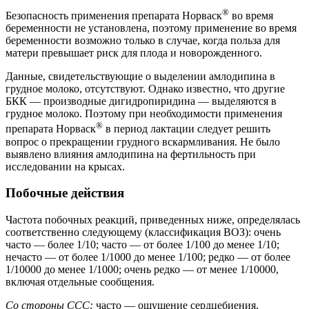
®
Безопасность применения препарата Норваск
во время
беременности не установлена, поэтому применение во время
беременности возможно только в случае, когда польза для
матери превышает риск для плода и новорожденного.
Данные, свидетельствующие о выделении амлодипина в
грудное молоко, отсутствуют. Однако известно, что другие
БКК — производные дигидропиридина — выделяются в
грудное молоко. Поэтому при необходимости применения
®
препарата Норваск
в период лактации следует решить
вопрос о прекращении грудного вскармливания. Не было
выявлено влияния амлодипина на фертильность при
исследовании на крысах.
Побочные действия
Частота побочных реакций, приведенных ниже, определялась
соответственно следующему (классификация ВОЗ): очень
часто — более 1/10; часто — от более 1/100 до менее 1/10;
нечасто — от более 1/1000 до менее 1/100; редко — от более
1/10000 до менее 1/1000; очень редко — от менее 1/10000,
включая отдельные сообщения.
Со стороны ССС:
часто — ощущение сердцебиения,