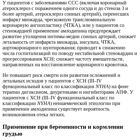
У пациентов с заболеваниями ССС (включая коронарный
атеросклероз с поражением одного сосуда и до стеноза 3 и
более артерий, атеросклероз сонных артерий), перенесших
инфаркт миокарда, чрескожную транслюминальную
коронарную ангиопластику (ЧТКА), или у пациентов со
стенокардией применение амлодипина предупреждает
развитие утолщения интимы-медии сонных артерий, снижает
летальность от инфаркта миокарда, инсульта, ЧТКА,
аортокоронарного шунтирования; приводит к снижению
числа госпитализаций по поводу нестабильной стенокардии и
прогрессирования ХСН; снижает частоту вмешательств,
направленных на восстановление коронарного кровотока.
Не повышает риск смерти или развития осложнений и
летальных исходов у пациентов с ХСН (III–IV
функциональный класс по классификации
NYHA
) на фоне
терапии дигоксином, диуретиками и ингибиторами АПФ. У
пациентов с ХСН (III–IV функциональный класс по
классификации
NYHA
) неишемической этиологии при
применении амлодипина существует вероятность
возникновения отека легких.
Применение при беременности и кормлении
грудью