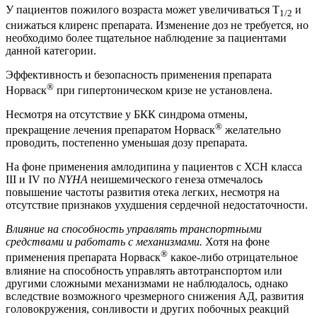
У пациентов пожилого возраста может увеличиваться T
и
1/2
снижаться клиренс препарата. Изменение доз не требуется, но
необходимо более тщательное наблюдение за пациентами
данной категории.
Эффективность и безопасность применения препарата
®
Норваск
при гипертоническом кризе не установлена.
Несмотря на отсутствие у БКК синдрома отмены,
®
прекращение лечения препаратом Норваск
желательно
проводить, постепенно уменьшая дозу препарата.
На фоне применения амлодипина у пациентов с ХСН класса
III и IV по
NYHA
неишемического генеза отмечалось
повышение частоты развития отека легких, несмотря на
отсутствие признаков ухудшения сердечной недостаточности.
Влияние на способность управлять транспортными
средствами и работать с механизмами.
Хотя на фоне
®
применения препарата Норваск
какое-либо отрицательное
влияние на способность управлять автотранспортом или
другими сложными механизмами не наблюдалось, однако
вследствие возможного чрезмерного снижения АД, развития
головокружения, сонливости и других побочных реакций