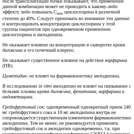
после трансплантации почки показывают, что применение
данной комбинации может не приводить к какому-либо
эффекту либо повышать C
циклоспорина в различной
min
степени до 40%. Следует принимать во внимание эти данные
и контролировать концентрацию циклоспорина у этой
группы пациентов при одновременном применении
циклоспорина и амлодипина.
Не оказывает влияние на концентрацию в сыворотке крови
дигоксина
и его почечный клиренс.
Не оказывает существенное влияние на действие
варфарина
(ПВ).
Циметидин:
не влияет на фармакокинетику амлодипина.
В исследованиях
in vitro
амлодипин не влияет на связывание с
белками плазмы крови
дигоксина, фенитоина, варфарина и
индометацина.
Грейпфрутовый сок:
одновременный однократный прием 240
мг грейпфрутового сока и 10 мг амлодипина внутрь не
сопровождается существенным изменением фармакокинетики
амлодипина. Тем не менее, не рекомендуется применять
грейпфрутовый сок и амлодипин одновременно, т.к. при
генетическом полиморфизме изофермента CYP3A4 возможно