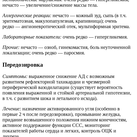
нечасто — увеличение/снижение массы тела.
Аллергические реакции:
нечасто — кожный зуд, сыпь (в т.ч.
эритематозная, макулопапулезная, крапивница); очень
редко — ангионевротический отек, мультиформная эритема.
Лабораторные показатели:
очень редко — гипергликемия.
Прочие:
нечасто — озноб, гинекомастия, боль неуточненной
локализации; очень редко — паросмия.
Передозировка
Симптомы:
выраженное снижение АД с возможным
развитием рефлекторной тахикардии и чрезмерной
периферической вазодилатации (существует вероятность
появления выраженной и стойкой артериальной гипотензии,
в т.ч. с развитием шока и летального исхода).
Лечение:
назначение активированного угля (особенно в
первые 2 ч после передозировки), промывание желудка,
придание возвышенного положения нижним конечностям,
активное поддержание функции ССС, мониторинг
показателей работы сердца и легких, контроль ОЦК и
диуреза.