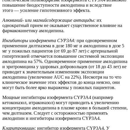
повышение биодоступности амлодипина и вследствие
этого — усиление гипотензивного эффекта.
Алюминий- или магнийсодержащие антациды:
их
однократный прием не оказывает существенное влияние на
фармакокинетику амлодипина.
Ингибиторы изофермента СУР3A4:
при одновременном
применении дилтиазема в дозе 180 мг и амлодипина в дозе 5
мг у пожилых пациентов (от 69 до 87 лет) с артериальной
гипертензией отмечается повышение системной экспозиции
амлодипина на 57%. Одновременное применение амлодипина
и эритромицина у здоровых добровольцев (от 18 до 43 лет) не
приводит к значительным изменениям экспозиции
амлодипина (увеличение AUC на 22%). Несмотря на то что
клиническое значение этих эффектов до конца неясно, они
могут быть более ярко выражены у пожилых пациентов.
Мощные ингибиторы изофермента CYP3A4 (например
кетоконазол, итраконазол) могут приводить к увеличению
концентрации амлодипина в плазме крови в большей степени,
чем дилтиазем. Следует с осторожностью применять
амлодипин и ингибиторы изофермента CYP3A4.
Кларитромицин:
ингибитор изофермента CYP3A4. У