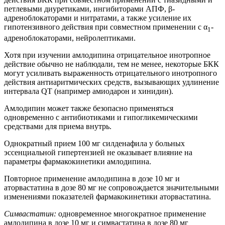
петлевыми диуретиками, ингибиторами АПФ, β-
адреноблокаторами и нитратами, а также усиление их
гипотензивного действия при совместном применении с α
-
1
адреноблокаторами, нейролептиками.
Хотя при изучении амлодипина отрицательное инотропное
действие обычно не наблюдали, тем не менее, некоторые БКК
могут усиливать выраженность отрицательного инотропного
действия антиаритмических средств, вызывающих удлинение
интервала QT (например амиодарон и хинидин).
Амлодипин может также безопасно применяться
одновременно с антибиотиками и гипогликемическими
средствами для приема внутрь.
Однократный прием 100 мг силденафила у больных
эссенциальной гипертензией не оказывает влияние на
параметры фармакокинетики амлодипина.
Повторное применение амлодипина в дозе 10 мг и
аторвастатина в дозе 80 мг не сопровождается значительными
изменениями показателей фармакокинетики аторвастатина.
Симвастатин:
одновременное многократное применение
амлодипина в дозе 10 мг и симвастатина в дозе 80 мг