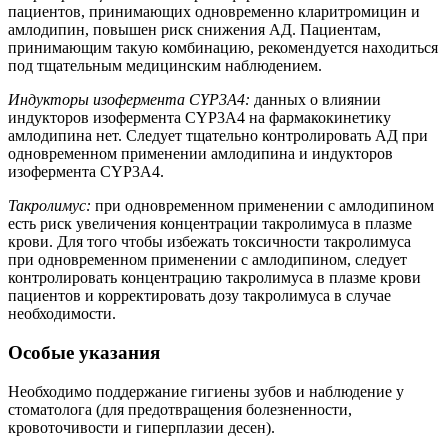
пациентов, принимающих одновременно кларитромицин и
амлодипин, повышен риск снижения АД. Пациентам,
принимающим такую комбинацию, рекомендуется находиться
под тщательным медицинским наблюдением.
Индукторы изофермента CYP3A4:
данных о влиянии
индукторов изофермента CYP3A4 на фармакокинетику
амлодипина нет. Следует тщательно контролировать АД при
одновременном применении амлодипина и индукторов
изофермента CYP3A4.
Такролимус:
при одновременном применении с амлодипином
есть риск увеличения концентрации такролимуса в плазме
крови. Для того чтобы избежать токсичности такролимуса
при одновременном применении с амлодипином, следует
контролировать концентрацию такролимуса в плазме крови
пациентов и корректировать дозу такролимуса в случае
необходимости.
Особые указания
Необходимо поддержание гигиены зубов и наблюдение у
стоматолога (для предотвращения болезненности,
кровоточивости и гиперплазии десен).