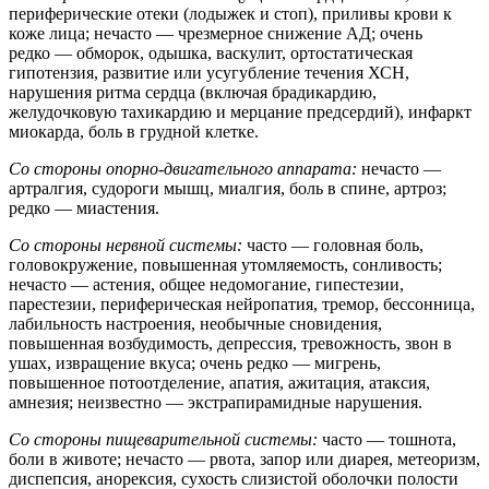
периферические отеки (лодыжек и стоп), приливы крови к
коже лица; нечасто — чрезмерное снижение АД; очень
редко — обморок, одышка, васкулит, ортостатическая
гипотензия, развитие или усугубление течения ХСН,
нарушения ритма сердца (включая брадикардию,
желудочковую тахикардию и мерцание предсердий), инфаркт
миокарда, боль в грудной клетке.
Со стороны опорно-двигательного аппарата:
нечасто —
артралгия, судороги мышц, миалгия, боль в спине, артроз;
редко — миастения.
Со стороны нервной системы:
часто — головная боль,
головокружение, повышенная утомляемость, сонливость;
нечасто — астения, общее недомогание, гипестезии,
парестезии, периферическая нейропатия, тремор, бессонница,
лабильность настроения, необычные сновидения,
повышенная возбудимость, депрессия, тревожность, звон в
ушах, извращение вкуса; очень редко — мигрень,
повышенное потоотделение, апатия, ажитация, атаксия,
амнезия; неизвестно — экстрапирамидные нарушения.
Со стороны пищеварительной системы:
часто — тошнота,
боли в животе; нечасто — рвота, запор или диарея, метеоризм,
диспепсия, анорексия, сухость слизистой оболочки полости