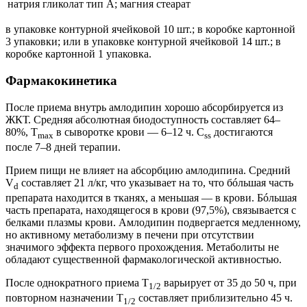
натрия гликолат тип А; магния стеарат
в упаковке контурной ячейковой 10 шт.; в коробке картонной
3 упаковки; или в упаковке контурной ячейковой 14 шт.; в
коробке картонной 1 упаковка.
Фармакокинетика
После приема внутрь амлодипин хорошо абсорбируется из
ЖКТ. Средняя абсолютная биодоступность составляет 64–
80%, T
в сыворотке крови — 6–12 ч. C
достигаются
max
ss
после 7–8 дней терапии.
Прием пищи не влияет на абсорбцию амлодипина. Средний
V
составляет 21 л/кг, что указывает на то, что бóльшая часть
d
препарата находится в тканях, а меньшая — в крови. Бóльшая
часть препарата, находящегося в крови (97,5%), связывается с
белками плазмы крови. Амлодипин подвергается медленному,
но активному метаболизму в печени при отсутствии
значимого эффекта первого прохождения. Метаболиты не
обладают существенной фармакологической активностью.
После однократного приема T
варьирует от 35 до 50 ч, при
1/2
повторном назначении T
составляет приблизительно 45 ч.
1/2