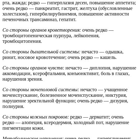
рта, жажда; редко — гиперплазия десен, повышение аппетита;
очень редко — панкреатит, гастрит, желтуха (обусловленные
холестазом), гипербилирубинемия, повышение активности
печеночных трансаминаз, гепатит.
Со стороны органов кроветворения:
очень редко —
тромбоцитопеническая пурпура, лейкопения,
тромбоцитопения.
Со стороны дыхательной системы:
нечасто — одышка,
ринит, носовое кровотечение; очень редко — кашель.
Со стороны органов чувств:
нечасто — диплопия, нарушение
аккомодации, ксерофтальмия, конъюнктивит, боль в глазах,
нарушения зрения.
Со стороны мочеполовой системы:
нечасто — учащенное
мочеиспускание, болезненное мочеиспускание, никтурия,
нарушение эректильной функции; очень редко — дизурия,
полиурия.
Со стороны кожных покровов:
редко — дерматит; очень
редко — алопеция, ксеродермия, холодный пот, нарушение
пигментации кожи.
Метаболические нарушения:
очень редко — гипергликемия;