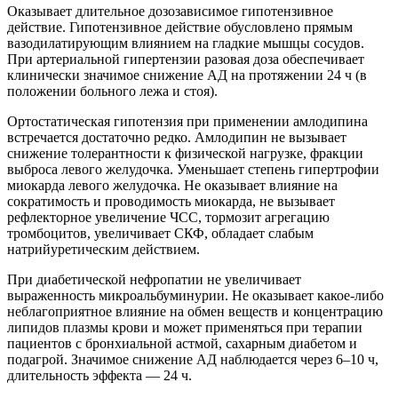
Оказывает длительное дозозависимое гипотензивное
действие. Гипотензивное действие обусловлено прямым
вазодилатирующим влиянием на гладкие мышцы сосудов.
При артериальной гипертензии разовая доза обеспечивает
клинически значимое снижение АД на протяжении 24 ч (в
положении больного лежа и стоя).
Ортостатическая гипотензия при применении амлодипина
встречается достаточно редко. Амлодипин не вызывает
снижение толерантности к физической нагрузке, фракции
выброса левого желудочка. Уменьшает степень гипертрофии
миокарда левого желудочка. Не оказывает влияние на
сократимость и проводимость миокарда, не вызывает
рефлекторное увеличение ЧСС, тормозит агрегацию
тромбоцитов, увеличивает СКФ, обладает слабым
натрийуретическим действием.
При диабетической нефропатии не увеличивает
выраженность микроальбуминурии. Не оказывает какое-либо
неблагоприятное влияние на обмен веществ и концентрацию
липидов плазмы крови и может применяться при терапии
пациентов с бронхиальной астмой, сахарным диабетом и
подагрой. Значимое снижение АД наблюдается через 6–10 ч,
длительность эффекта — 24 ч.