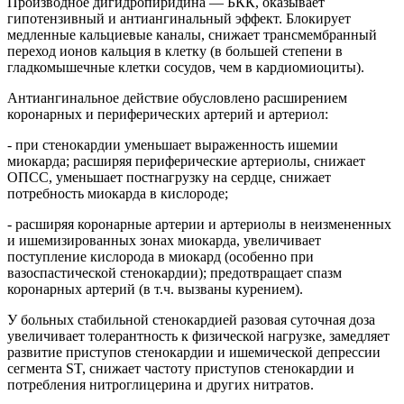
Производное дигидропиридина — БКК, оказывает
гипотензивный и антиангинальный эффект. Блокирует
медленные кальциевые каналы, снижает трансмембранный
переход ионов кальция в клетку (в большей степени в
гладкомышечные клетки сосудов, чем в кардиомиоциты).
Антиангинальное действие обусловлено расширением
коронарных и периферических артерий и артериол:
- при стенокардии уменьшает выраженность ишемии
миокарда; расширяя периферические артериолы, снижает
ОПСС, уменьшает постнагрузку на сердце, снижает
потребность миокарда в кислороде;
- расширяя коронарные артерии и артериолы в неизмененных
и ишемизированных зонах миокарда, увеличивает
поступление кислорода в миокард (особенно при
вазоспастической стенокардии); предотвращает спазм
коронарных артерий (в т.ч. вызваны курением).
У больных стабильной стенокардией разовая суточная доза
увеличивает толерантность к физической нагрузке, замедляет
развитие приступов стенокардии и ишемической депрессии
сегмента ST, снижает частоту приступов стенокардии и
потребления нитроглицерина и других нитратов.