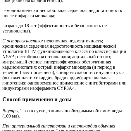
шок (включая кардиогенный);
гемодинамически нестабильная сердечная недостаточность
после инфаркта миокарда;
возраст до 18 лет (эффективность и безопасность не
установлены).
С осторожностью:
печеночная недостаточность;
хроническая сердечная недостаточность неишемической
этиологии III–IV функционального класса по классификации
NYHA
; нестабильная стенокардия; аортальный стеноз;
митральный стеноз; гипертрофическая обструктивная
кардиомиопатия; острый инфаркт миокарда (и период в
течение 1 мес после него); синдром слабости синусного узла
(выраженная тахикардия, брадикардия); артериальная
гипотензия; одновременное применение с ингибиторами или
индукторами изофермента CYP3A4.
Способ применения и дозы
Внутрь,
1 раз в сутки, запивая необходимым объемом воды
(100 мл).
При артериальной гипертензии и стенокардии
обычная