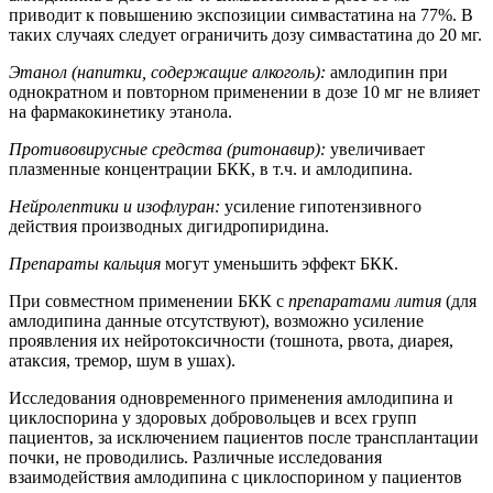
приводит к повышению экспозиции симвастатина на 77%. В
таких случаях следует ограничить дозу симвастатина до 20 мг.
Этанол (напитки, содержащие алкоголь):
амлодипин при
однократном и повторном применении в дозе 10 мг не влияет
на фармакокинетику этанола.
Противовирусные средства (ритонавир):
увеличивает
плазменные концентрации БКК, в т.ч. и амлодипина.
Нейролептики и изофлуран:
усиление гипотензивного
действия производных дигидропиридина.
Препараты кальция
могут уменьшить эффект БКК.
При совместном применении БКК с
препаратами лития
(для
амлодипина данные отсутствуют), возможно усиление
проявления их нейротоксичности (тошнота, рвота, диарея,
атаксия, тремор, шум в ушах).
Исследования одновременного применения амлодипина и
циклоспорина у здоровых добровольцев и всех групп
пациентов, за исключением пациентов после трансплантации
почки, не проводились. Различные исследования
взаимодействия амлодипина с циклоспорином у пациентов