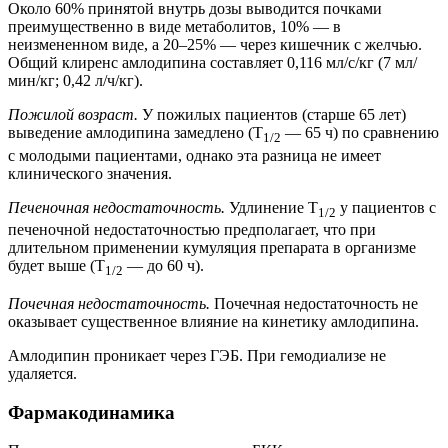
Около 60% принятой внутрь дозы выводится почками
преимущественно в виде метаболитов, 10% — в
неизмененном виде, а 20–25% — через кишечник с желчью.
Общий клиренс амлодипина составляет 0,116 мл/с/кг (7 мл/
мин/кг; 0,42 л/ч/кг).
Пожилой возраст.
У пожилых пациентов (старше 65 лет)
выведение амлодипина замедлено (T
— 65 ч) по сравнению
1/2
с молодыми пациентами, однако эта разница не имеет
клинического значения.
Печеночная недостаточность.
Удлинение T
у пациентов с
1/2
печеночной недостаточностью предполагает, что при
длительном применении кумуляция препарата в организме
будет выше (T
— до 60 ч).
1/2
Почечная недостаточность.
Почечная недостаточность не
оказывает существенное влияние на кинетику амлодипина.
Амлодипин проникает через ГЭБ. При гемодиализе не
удаляется.
Фармакодинамика