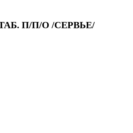
АБ. П/П/О /СЕРВЬЕ/