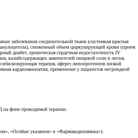
ные заболевания соединительной ткани (системная красная
гранулоцитоза), сниженный объем циркулирующей крови (прием
харный диабет, хроническая сердечная недостаточность IV
ия, калийсодержащих заменителей пищевой соли и лития,
нсибилизирующая терапия, аферез липопротеинов низкой
тивная кардиомиопатия, применение у пациентов негроидной
Д на фоне проводимой терапии.
ния», «Особые указания» и «Фармакодинамика»).