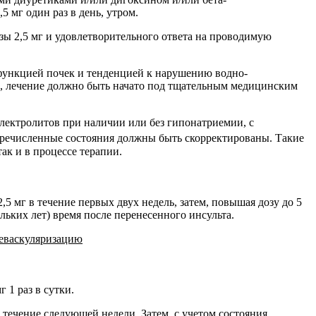
 мг один раз в день, утром.
озы 2,5 мг и удовлетворительного ответа на проводимую
 функцией почек и тенденцией к нарушению водно-
, лечение должно быть начато под тщательным медицинским
лектролитов при наличии или без гипонатриемии, с
еречисленные состояния должны быть скорректированы. Такие
ак и в процессе терапии.
,5 мг в течение первых двух недель, затем, повышая дозу до 5
льких лет) время после перенесенного инсульта.
реваскуляризацию
 1 раз в сутки.
в течение следующей недели. Затем, с учетом состояния