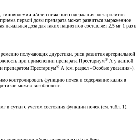
и, гиповолемии и/или снижении содержания электролитов
 приема первой дозы препарата может развиться выраженное
ачальная доза для таких пациентов составляет 2,5 мг 1 раз в
временно получающих диуретики, риск развития артериальной
®
рожность при применении препарата Престариум
А у данной
®
пии препаратом Престариум
А (см. раздел «Особые указания»).
димо контролировать функцию почек и содержание калия в
уретиков можно возобновить.
г в сутки с учетом состояния функции почек (см. табл. 1).
и диуретиками и/или дигоксином и/или бета-