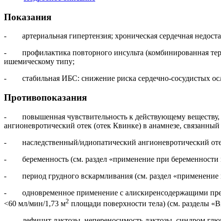
Показания
- артериальная гипертензия; хроническая сердечная недоста
- профилактика повторного инсульта (комбинированная тера
ишемическому типу;
- стабильная ИБС: снижение риска сердечно-сосудистых осл
Противопоказания
- повышенная чувствительность к действующему веществу, др
ангионевротический отек (отек Квинке) в анамнезе, связанны
- наследственный/идиопатический ангионевротический оте
- беременность (см. раздел «применение при беременности и
- период грудного вскармливания (см. раздел «применение п
- одновременное применение с алискиренсодержащими препа
2
<60 мл/мин/1,73 м
площади поверхности тела) (см. разделы «
- дефицит лактозы, непереносимость лактозы, синдром глюк