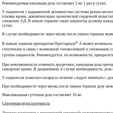
Рекомендуемая начальная доза составляет 5 мг 1 раз в сутки.
У пациентов с выраженной активностью системы ренин-ангиот
плазмы крови, декомпенсации хронической сердечной недостат
снижение АД. В начале терапии такие пациенты должны находи
сутки.
В случае необходимости через месяц после начала терапии можно
®
В начале терапии препаратом Престариум
А может возникать 
гипотензии в связи с возможной гиповолемией и снижением с
группы пациентов. Рекомендуется, по возможности, прекратит
При невозможности отменить диуретики, начальная доза преп
сыворотке крови. В дальнейшем, в случае необходимости, доз
У пациентов пожилого возраста лечение следует начинать с дозы
При необходимости через месяц после начала терапии дозу можно
Максимальная суточная доза составляет 10 мг.
Сердечная недостаточность
Лечение пациентов с хронической сердечной недостаточность