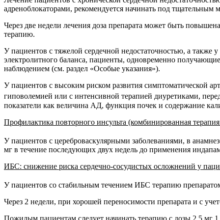
адреноблокаторами, рекомендуется начинать под тщательным ме
Через две недели лечения доза препарата может быть повышена
терапию.
У пациентов с тяжелой сердечной недостаточностью, а также 
электролитного баланса, пациенты, одновременно получающие
наблюдением (см. раздел «Особые указания»).
У пациентов с высоким риском развития симптоматической ар
гиповолемией или с интенсивной терапией диуретиками, пере
показатели как величина АД, функция почек и содержание кали
Профилактика повторного инсульта (комбинированная терапия
У пациентов с цереброваскулярными заболеваниями, в анамне
мг в течение последующих двух недель до применения индапами
ИБС: снижение риска сердечно-сосудистых осложнений у паци
У пациентов со стабильным течением ИБС терапию препарато
Через 2 недели, при хорошей переносимости препарата и с учет
Пожилым пациентам следует начинать терапию с дозы 2,5 мг 1 ра