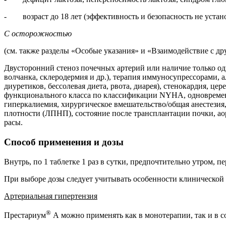
- возраст до 18 лет (эффективность и безопасность не устан
С осторожностью
(см. также разделы «Особые указания» и «Взаимодействие с д
Двусторонний стеноз почечных артерий или наличие только о
волчанка, склеродермия и др.), терапия иммуносупрессорами,
диуретиков, бессолевая диета, рвота, диарея), стенокардия, ц
функционального класса по классификации NYHA, одновремен
гиперкалиемия, хирургическое вмешательство/общая анестезия
плотности (ЛПНП), состояние после трансплантации почки, а
расы.
Способ применения и дозы
Внутрь, по 1 таблетке 1 раз в сутки, предпочтительно утром, пе
При выборе дозы следует учитывать особенности клинической 
Артериальная гипертензия
®
Престариум
А можно применять как в монотерапии, так и в 