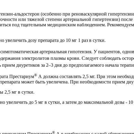
ензин-альдостерон (особенно при реноваскулярной гипертензи
очности или тяжелой степени артериальной гипертензии) после
ться под тщательным медицинским наблюдением. Рекомендуемая н
 увеличить дозу препарата до 10 мг 1 раз в сутки.
симптоматическая артериальная гипотензия. У пациентов, одно
одержания электролитов плазмы крови. Следует соблюдать осто
ь прием диуретиков за 2–3 дня до предполагаемого начала тера
®
арата Престариум
А должна составлять 2,5 мг. При этом необхо
а препарата может быть увеличена. При необходимости прием ди
 2,5 мг в сутки.
 увеличить до 5 мг в сутки, а затем до максимальной дозы - 10 м
®
ю препаратом Престариум
А в комбинации с калий сберегающим