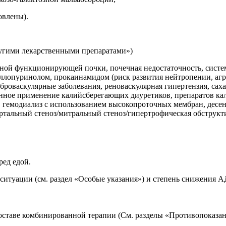
овлены).
ругими лекарственными препаратами»)
дной функционирующей почки, почечная недостаточность, систем
 аллопуринолом, прокаинамидом (риск развития нейтропении, а
ереброваскулярные заболевания, реноваскулярная гипертензия, са
ное применение калийсберегающих диуретиков, препаратов кал
, гемодиализ с использованием высокопроточных мембран, десе
ортальный стеноз/митральный стеноз/гипертрофическая обструк
ред едой.
ситуации (см. раздел «Особые указания») и степень снижения А
составе комбинированной терапии (См. разделы «Противопоказа