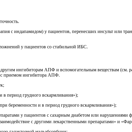
точность.
пия с индапамидом) у пациентов, перенесших инсульт или тра
ожнений у пациентов со стабильной ИБС.
угим ингибиторам АПФ и вспомогательным веществам (см. разд
й с приемом ингибитора АПФ.
к;
 в период грудного вскармливания»);
ри беременности и в период грудного вскармливания»);
ратами у пациентов с сахарным диабетом или нарушениями фу
Взаимодействие с другими лекарственными препаратами» и «Фа
озо-галактозной мальабсорбции;