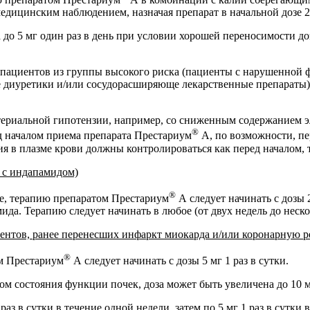
дицинским наблюдением, назначая препарат в начальной дозе 2,5
 до 5 мг один раз в день при условии хорошей переносимости д
у пациентов из группы высокого риска (пациенты с нарушенной
 диуретики и/или сосудорасширяюще лекарственные препараты)
териальной гипотензии, например, со сниженным содержанием э
®
д началом приема препарата Престариум
А, по возможности, п
я в плазме крови должны контролироваться как перед началом, т
 с индапамидом)
®
зе, терапию препаратом Престариум
А следует начинать с дозы 2
да. Терапию следует начинать в любое (от двух недель до неско
ентов, ранее перенесших инфаркт миокарда и/или коронарную 
®
м Престариум
А следует начинать с дозы 5 мг 1 раз в сутки.
ом состояния функции почек, доза может быть увеличена до 10 мг
з в сутки в течение одной недели, затем по 5 мг 1 раз в сутки 