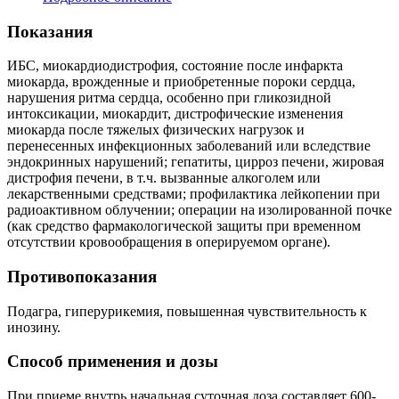
Показания
ИБС, миокардиодистрофия, состояние после инфаркта
миокарда, врожденные и приобретенные пороки сердца,
нарушения ритма сердца, особенно при гликозидной
интоксикации, миокардит, дистрофические изменения
миокарда после тяжелых физических нагрузок и
перенесенных инфекционных заболеваний или вследствие
эндокринных нарушений; гепатиты, цирроз печени, жировая
дистрофия печени, в т.ч. вызванные алкоголем или
лекарственными средствами; профилактика лейкопении при
радиоактивном облучении; операции на изолированной почке
(как средство фармакологической защиты при временном
отсутствии кровообращения в оперируемом органе).
Противопоказания
Подагра, гиперурикемия, повышенная чувствительность к
инозину.
Способ применения и дозы
При приеме внутрь начальная суточная доза составляет 600-