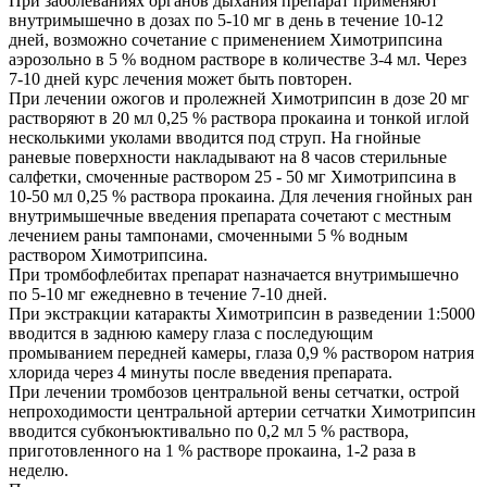
При заболеваниях органов дыхания препарат применяют
внутримышечно в дозах по 5-10 мг в день в течение 10-12
дней, возможно сочетание с применением Химотрипсина
аэрозольно в 5 % водном растворе в количестве 3-4 мл. Через
7-10 дней курс лечения может быть повторен.
При лечении ожогов и пролежней Химотрипсин в дозе 20 мг
растворяют в 20 мл 0,25 % раствора прокаина и тонкой иглой
несколькими уколами вводится под струп. На гнойные
раневые поверхности накладывают на 8 часов стерильные
салфетки, смоченные раствором 25 - 50 мг Химотрипсина в
10-50 мл 0,25 % раствора прокаина. Для лечения гнойных ран
внутримышечные введения препарата сочетают с местным
лечением раны тампонами, смоченными 5 % водным
раствором Химотрипсина.
При тромбофлебитах препарат назначается внутримышечно
по 5-10 мг ежедневно в течение 7-10 дней.
При экстракции катаракты Химотрипсин в разведении 1:5000
вводится в заднюю камеру глаза с последующим
промыванием передней камеры, глаза 0,9 % раствором натрия
хлорида через 4 минуты после введения препарата.
При лечении тромбозов центральной вены сетчатки, острой
непроходимости центральной артерии сетчатки Химотрипсин
вводится субконъюктивально по 0,2 мл 5 % раствора,
приготовленного на 1 % растворе прокаина, 1-2 раза в
неделю.