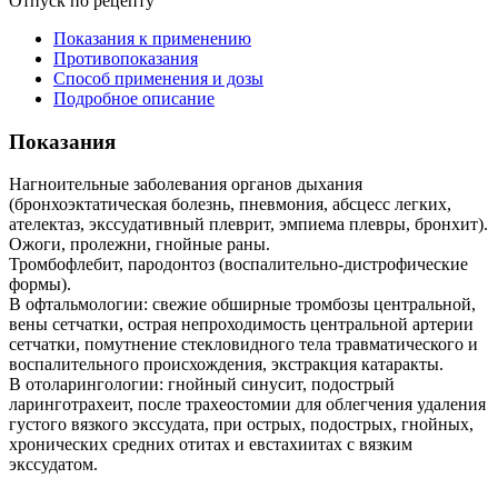
Отпуск по рецепту
Показания к применению
Противопоказания
Способ применения и дозы
Подробное описание
Показания
Нагноительные заболевания органов дыхания
(бронхоэктатическая болезнь, пневмония, абсцесс легких,
ателектаз, экссудативный плеврит, эмпиема плевры, бронхит).
Ожоги, пролежни, гнойные раны.
Тромбофлебит, пародонтоз (воспалительно-дистрофические
формы).
В офтальмологии: свежие обширные тромбозы центральной,
вены сетчатки, острая непроходимость центральной артерии
сетчатки, помутнение стекловидного тела травматического и
воспалительного происхождения, экстракция катаракты.
В отоларингологии: гнойный синусит, подострый
ларинготрахеит, после трахеостомии для облегчения удаления
густого вязкого экссудата, при острых, подострых, гнойных,
хронических средних отитах и евстахиитах с вязким
экссудатом.