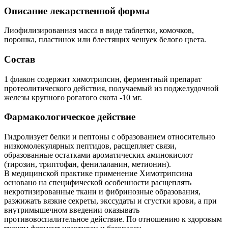
Описание лекарственной формы
Лиофилизированная масса в виде таблетки, комочков,
порошка, пластинок или блестящих чешуек белого цвета.
Состав
1 флакон содержит химотрипсин, ферментный препарат
протеолитического действия, получаемый из поджелудочной
железы крупного рогатого скота -10 мг.
Фармакологическое действие
Гидролизует белки и пептоны с образованием относительно
низкомолекулярных пептидов, расщепляет связи,
образованные остатками ароматических аминокислот
(тирозин, триптофан, фенилаланин, метионин).
В медицинской практике применение Химотрипсина
основано на специфической особенности расщеплять
некротизированные ткани и фибринозные образования,
разжижать вязкие секреты, экссудаты и сгустки крови, а при
внутримышечном введении оказывать
противовоспалительное действие. По отношению к здоровым