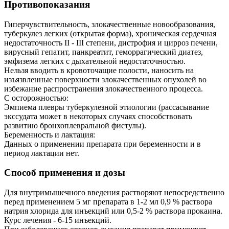
Противопоказания
Гиперчувствительность, злокачественные новообразования,
туберкулез легких (открытая форма), хроническая сердечная
недостаточность II - III степени, дистрофия и цирроз печени,
вирусный гепатит, панкреатит, геморрагический диатез,
эмфизема легких с дыхательной недостаточностью.
Нельзя вводить в кровоточащие полости, наносить на
изъязвленные поверхности злокачественных опухолей во
избежание распространения злокачественного процесса.
С осторожностью:
Эмпиема плевры туберкулезной этиологии (рассасывание
экссудата может в некоторых случаях способствовать
развитию бронхоплевральной фистулы).
Беременность и лактация:
Данных о применении препарата при беременности и в
период лактации нет.
Способ применения и дозы
Для внутримышечного введения растворяют непосредственно
перед применением 5 мг препарата в 1-2 мл 0,9 % раствора
натрия хлорида для инъекций или 0,5-2 % раствора прокаина.
Курс лечения - 6-15 инъекций.