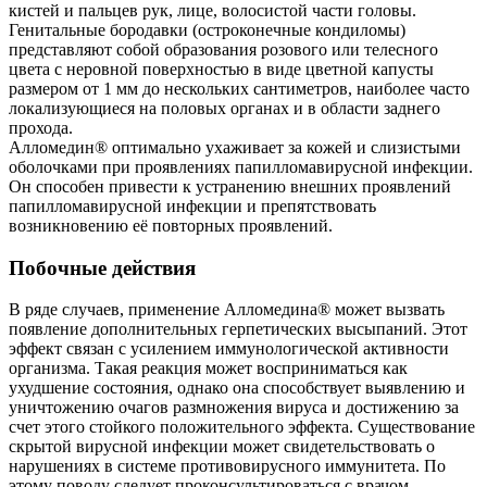
кистей и пальцев рук, лице, волосистой части головы.
Генитальные бородавки (остроконечные кондиломы)
представляют собой образования розового или телесного
цвета с неровной поверхностью в виде цветной капусты
размером от 1 мм до нескольких сантиметров, наиболее часто
локализующиеся на половых органах и в области заднего
прохода.
Алломедин® оптимально ухаживает за кожей и слизистыми
оболочками при проявлениях папилломавирусной инфекции.
Он способен привести к устранению внешних проявлений
папилломавирусной инфекции и препятствовать
возникновению её повторных проявлений.
Побочные действия
В ряде случаев, применение Алломедина® может вызвать
появление дополнительных герпетических высыпаний. Этот
эффект связан с усилением иммунологической активности
организма. Такая реакция может восприниматься как
ухудшение состояния, однако она способствует выявлению и
уничтожению очагов размножения вируса и достижению за
счет этого стойкого положительного эффекта. Существование
скрытой вирусной инфекции может свидетельствовать о
нарушениях в системе противовирусного иммунитета. По
этому поводу следует проконсультироваться с врачом-