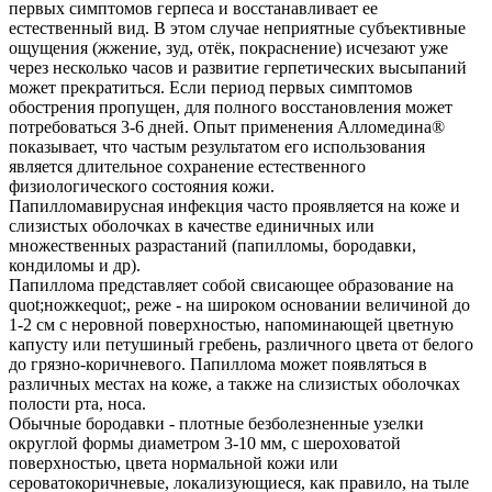
первых симптомов герпеса и восстанавливает ее
естественный вид. В этом случае неприятные субъективные
ощущения (жжение, зуд, отёк, покраснение) исчезают уже
через несколько часов и развитие герпетических высыпаний
может прекратиться. Если период первых симптомов
обострения пропущен, для полного восстановления может
потребоваться 3-6 дней. Опыт применения Алломедина®
показывает, что частым результатом его использования
является длительное сохранение естественного
физиологического состояния кожи.
Папилломавирусная инфекция часто проявляется на коже и
слизистых оболочках в качестве единичных или
множественных разрастаний (папилломы, бородавки,
кондиломы и др).
Папиллома представляет собой свисающее образование на
quot;ножкеquot;, реже - на широком основании величиной до
1-2 см с неровной поверхностью, напоминающей цветную
капусту или петушиный гребень, различного цвета от белого
до грязно-коричневого. Папиллома может появляться в
различных местах на коже, а также на слизистых оболочках
полости рта, носа.
Обычные бородавки - плотные безболезненные узелки
округлой формы диаметром 3-10 мм, с шероховатой
поверхностью, цвета нормальной кожи или
сероватокоричневые, локализующиеся, как правило, на тыле