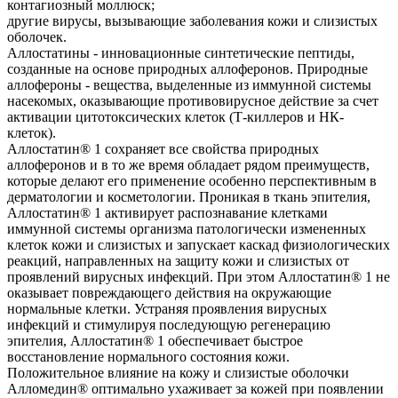
контагиозный моллюск;
другие вирусы, вызывающие заболевания кожи и слизистых
оболочек.
Аллостатины - инновационные синтетические пептиды,
созданные на основе природных аллоферонов. Природные
аллофероны - вещества, выделенные из иммунной системы
насекомых, оказывающие противовирусное действие за счет
активации цитотоксических клеток (Т-киллеров и НК-
клеток).
Аллостатин® 1 сохраняет все свойства природных
аллоферонов и в то же время обладает рядом преимуществ,
которые делают его применение особенно перспективным в
дерматологии и косметологии. Проникая в ткань эпителия,
Аллостатин® 1 активирует распознавание клетками
иммунной системы организма патологически измененных
клеток кожи и слизистых и запускает каскад физиологических
реакций, направленных на защиту кожи и слизистых от
проявлений вирусных инфекций. При этом Аллостатин® 1 не
оказывает повреждающего действия на окружающие
нормальные клетки. Устраняя проявления вирусных
инфекций и стимулируя последующую регенерацию
эпителия, Аллостатин® 1 обеспечивает быстрое
восстановление нормального состояния кожи.
Положительное влияние на кожу и слизистые оболочки
Алломедин® оптимально ухаживает за кожей при появлении