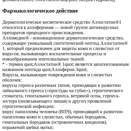
Фармакологическое действие
Дерматологическое косметическое средство Аллостатин®1
относится к аллоферонам — новой группе антивирусных
препаратов природного происхождения.
Алломедин® - инновационное дерматологическое средство,
содержащее уникальный синтетический пептид Аллостатин®
1, который предназначен для защиты кожи и слизистых от
вирусов, вызывающих воспалительные процессы и
новообразования эпителиальных тканей.
* - термин quot;Аллостатин® 1quot; является запатентованным
названием пептида quot;Аллоферон-3quot;
Вирусы, вызывающие повреждения кожи и слизистых
оболочек:
вирусы герпеса различных типов, приводящие к развитию
лабиального герпеса («простуды на губах»), герпетического
стоматита, генитального герпеса, ветряной оспы, герпеса-
зостера (опоясывающего лишая) и других проявлений
герпетической инфекции;
вирус папилломы человека (ВПЧ), приводящий к развитию
папилломы кожи и слизистых, обычных бородавок,
генитальных бородавок (остроконечных кондилом),
поражений шейки матки;