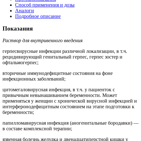
Способ применения и дозы
Аналоги
Подробное описание
Показания
Раствор для внутривенного введения
герпесвирусные инфекции различной локализации, в т.ч.
рецидивирующий генитальный герпес, герпес зостер и
офтальмогерпес;
вторичные иммунодефицитные состояния на фоне
инфекционных заболеваний;
цитомегаловирусная инфекция, в т.ч. у пациенток с
привычным невынашиванием беременности. Может
применяться у женщин с хронической вирусной инфекцией и
интерферонодефицитным состоянием на этапе подготовки к
беременности;
папилломавирусная инфекция (аногенитальные бородавки) —
в составе комплексной терапии;
язвенная болезнь желудка и двенадцатиперстной кишки у