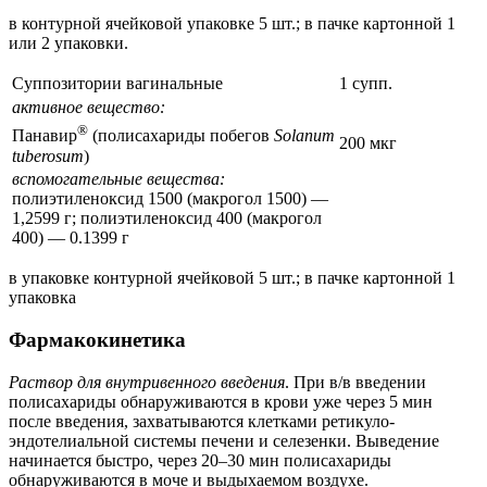
в контурной ячейковой упаковке 5 шт.; в пачке картонной 1
или 2 упаковки.
Суппозитории вагинальные
1 супп.
активное вещество:
®
Панавир
(полисахариды побегов
Solanum
200 мкг
tuberosum
)
вспомогательные вещества:
полиэтиленоксид 1500 (макрогол 1500) —
1,2599 г; полиэтиленоксид 400 (макрогол
400) — 0.1399 г
в упаковке контурной ячейковой 5 шт.; в пачке картонной 1
упаковка
Фармакокинетика
Раствор для внутривенного введения
. При в/в введении
полисахариды обнаруживаются в крови уже через 5 мин
после введения, захватываются клетками ретикуло-
эндотелиальной системы печени и селезенки. Выведение
начинается быстро, через 20–30 мин полисахариды
обнаруживаются в моче и выдыхаемом воздухе.