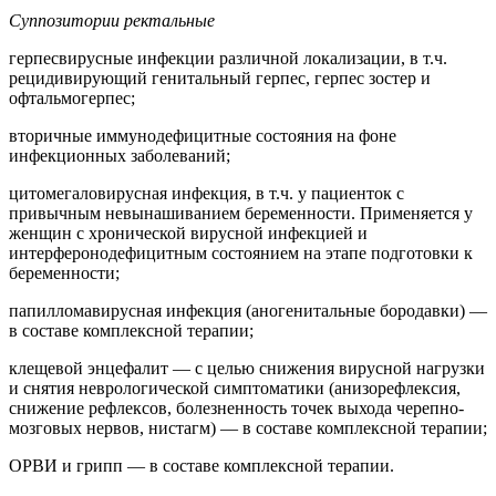
Суппозитории ректальные
герпесвирусные инфекции различной локализации, в т.ч.
рецидивирующий генитальный герпес, герпес зостер и
офтальмогерпес;
вторичные иммунодефицитные состояния на фоне
инфекционных заболеваний;
цитомегаловирусная инфекция, в т.ч. у пациенток с
привычным невынашиванием беременности. Применяется у
женщин с хронической вирусной инфекцией и
интерферонодефицитным состоянием на этапе подготовки к
беременности;
папилломавирусная инфекция (аногенитальные бородавки) —
в составе комплексной терапии;
клещевой энцефалит — с целью снижения вирусной нагрузки
и снятия неврологической симптоматики (анизорефлексия,
снижение рефлексов, болезненность точек выхода черепно-
мозговых нервов, нистагм) — в составе комплексной терапии;
ОРВИ и грипп — в составе комплексной терапии.