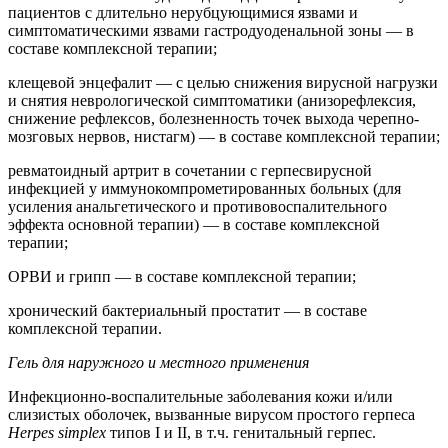
пациентов с длительно нерубцующимися язвами и
симптоматическими язвами гастродуоденальной зоны — в
составе комплексной терапии;
клещевой энцефалит — с целью снижения вирусной нагрузки
и снятия неврологической симптоматики (анизорефлексия,
снижение рефлексов, болезненность точек выхода черепно-
мозговых нервов, нистагм) — в составе комплексной терапии;
ревматоидный артрит в сочетании с герпесвирусной
инфекцией у иммунокомпрометированных больных (для
усиления анальгетического и противовоспалительного
эффекта основной терапии) — в составе комплексной
терапии;
ОРВИ и грипп — в составе комплексной терапии;
хронический бактериальный простатит — в составе
комплексной терапии.
Гель для наружного и местного применения
Инфекционно-воспалительные заболевания кожи и/или
слизистых оболочек, вызванные вирусом простого герпеса
Herpes simplex
типов I и II, в т.ч. генитальный герпес.