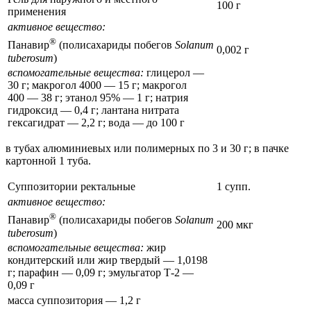
100 г
применения
активное вещество:
®
Панавир
(полисахариды побегов
Solanum
0,002 г
tuberosum
)
вспомогательные вещества:
глицерол —
30 г; макрогол 4000 — 15 г; макрогол
400 — 38 г; этанол 95% — 1 г; натрия
гидроксид — 0,4 г; лантана нитрата
гексагидрат — 2,2 г; вода — до 100 г
в тубах алюминиевых или полимерных по 3 и 30 г; в пачке
картонной 1 туба.
Суппозитории ректальные
1 супп.
активное вещество:
®
Панавир
(полисахариды побегов
Solanum
200 мкг
tuberosum
)
вспомогательные вещества:
жир
кондитерский или жир твердый — 1,0198
г; парафин — 0,09 г; эмульгатор Т-2 —
0,09 г
масса суппозитория — 1,2 г