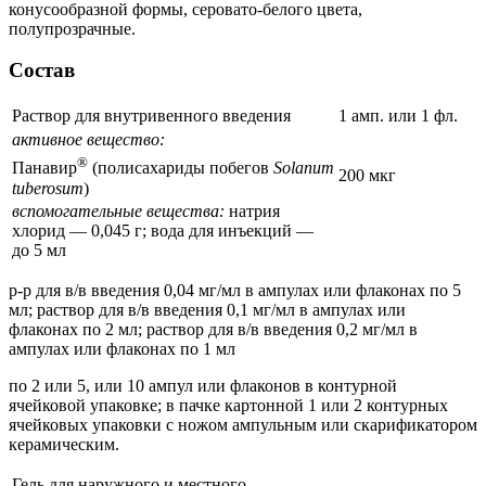
конусообразной формы, серовато-белого цвета,
полупрозрачные.
Состав
Раствор для внутривенного введения
1 амп. или 1 фл.
активное вещество:
®
Панавир
(полисахариды побегов
Solanum
200 мкг
tuberosum
)
вспомогательные вещества:
натрия
хлорид — 0,045 г; вода для инъекций —
до 5 мл
р-р для в/в введения 0,04 мг/мл в ампулах или флаконах по 5
мл; раствор для в/в введения 0,1 мг/мл в ампулах или
флаконах по 2 мл; раствор для в/в введения 0,2 мг/мл в
ампулах или флаконах по 1 мл
по 2 или 5, или 10 ампул или флаконов в контурной
ячейковой упаковке; в пачке картонной 1 или 2 контурных
ячейковых упаковки с ножом ампульным или скарификатором
керамическим.
Гель для наружного и местного