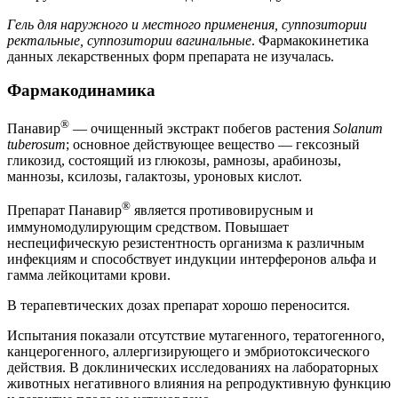
Гель для наружного и местного применения, суппозитории
ректальные, суппозитории вагинальные
. Фармакокинетика
данных лекарственных форм препарата не изучалась.
Фармакодинамика
®
Панавир
— очищенный экстракт побегов растения
Solanum
tuberosum
; основное действующее вещество — гексозный
гликозид, состоящий из глюкозы, рамнозы, арабинозы,
маннозы, ксилозы, галактозы, уроновых кислот.
®
Препарат Панавир
является противовирусным и
иммуномодулирующим средством. Повышает
неспецифическую резистентность организма к различным
инфекциям и способствует индукции интерферонов альфа и
гамма лейкоцитами крови.
В терапевтических дозах препарат хорошо переносится.
Испытания показали отсутствие мутагенного, тератогенного,
канцерогенного, аллергизирующего и эмбриотоксического
действия. В доклинических исследованиях на лабораторных
животных негативного влияния на репродуктивную функцию