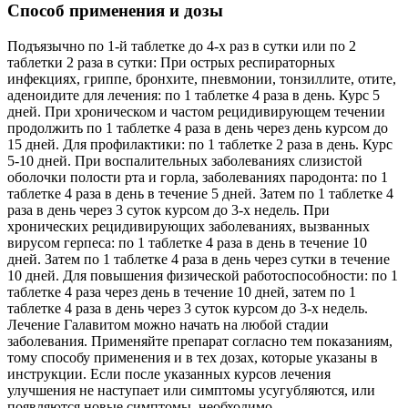
Способ применения и дозы
Подъязычно по 1-й таблетке до 4-х раз в сутки или по 2
таблетки 2 раза в сутки: При острых респираторных
инфекциях, гриппе, бронхите, пневмонии, тонзиллите, отите,
аденоидите для лечения: по 1 таблетке 4 раза в день. Курс 5
дней. При хроническом и частом рецидивирующем течении
продолжить по 1 таблетке 4 раза в день через день курсом до
15 дней. Для профилактики: по 1 таблетке 2 раза в день. Курс
5-10 дней. При воспалительных заболеваниях слизистой
оболочки полости рта и горла, заболеваниях пародонта: по 1
таблетке 4 раза в день в течение 5 дней. Затем по 1 таблетке 4
раза в день через 3 суток курсом до 3-х недель. При
хронических рецидивирующих заболеваниях, вызванных
вирусом герпеса: по 1 таблетке 4 раза в день в течение 10
дней. Затем по 1 таблетке 4 раза в день через сутки в течение
10 дней. Для повышения физической работоспособности: по 1
таблетке 4 раза через день в течение 10 дней, затем по 1
таблетке 4 раза в день через 3 суток курсом до 3-х недель.
Лечение Галавитом можно начать на любой стадии
заболевания. Применяйте препарат согласно тем показаниям,
тому способу применения и в тех дозах, которые указаны в
инструкции. Если после указанных курсов лечения
улучшения не наступает или симптомы усугубляются, или
появляются новые симптомы, необходимо