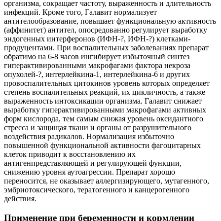
организма, сокращает частоту, выраженность и длительность
инфекций. Кроме того, Галавит нормализует
антителообразование, повышает функциональную активность
(аффинитет) антител, опосредованно регулирует выработку
эндогенных интерферонов (ИФН-?, ИФН-?) клетками-
продуцентами. При воспалительных заболеваниях препарат
обратимо на 6-8 часов ингибирует избыточный синтез
гиперактивированными макрофагами фактора некроза
опухолей-?, интерлейкина-1, интерлейкина-6 и других
провоспалительных цитокинов уровень которых определяет
степень воспалительных реакций, их цикличность, а также
выраженность интоксикации организма. Галавит снижает
выработку гиперактивированными макрофагами активных
форм кислорода, тем самым снижая уровень оксидантного
стресса и защищая ткани и органы от разрушительного
воздействия радикалов. Нормализация избыточно
повышенной функциональной активности фагоцитарных
клеток приводит к восстановлению их
антигенпредставляющей и регулирующей функции,
снижению уровня аутоагрессии. Препарат хорошо
переносится, не оказывает аллергизирующего, мутагенного,
эмбриотоксического, тератогенного и канцерогенного
действия.
Применение при беременности и кормлении