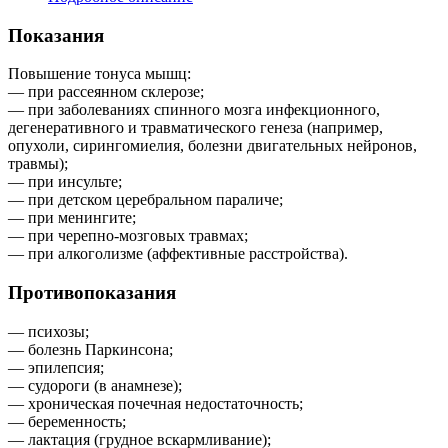
Показания
Повышение тонуса мышц:
— при рассеянном склерозе;
— при заболеваниях спинного мозга инфекционного,
дегенеративного и травматического генеза (например,
опухоли, сирингомиелия, болезни двигательных нейронов,
травмы);
— при инсульте;
— при детском церебральном параличе;
— при менингите;
— при черепно-мозговых травмах;
— при алкоголизме (аффективные расстройства).
Противопоказания
— психозы;
— болезнь Паркинсона;
— эпилепсия;
— судороги (в анамнезе);
— хроническая почечная недостаточность;
— беременность;
— лактация (грудное вскармливание);