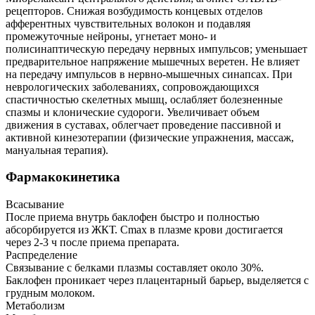
рецепторов. Снижая возбудимость концевых отделов
афферентных чувствительных волокон и подавляя
промежуточные нейроны, угнетает моно- и
полисинаптическую передачу нервных импульсов; уменьшает
предварительное напряжение мышечных веретен. Не влияет
на передачу импульсов в нервно-мышечных синапсах. При
неврологических заболеваниях, сопровождающихся
спастичностью скелетных мышц, ослабляет болезненные
спазмы и клонические судороги. Увеличивает объем
движения в суставах, облегчает проведение пассивной и
активной кинезотерапии (физические упражнения, массаж,
мануальная терапия).
Фармакокинетика
Всасывание
После приема внутрь баклофен быстро и полностью
абсорбируется из ЖКТ. Cmax в плазме крови достигается
через 2-3 ч после приема препарата.
Распределение
Связывание с белками плазмы составляет около 30%.
Баклофен проникает через плацентарный барьер, выделяется с
грудным молоком.
Метаболизм