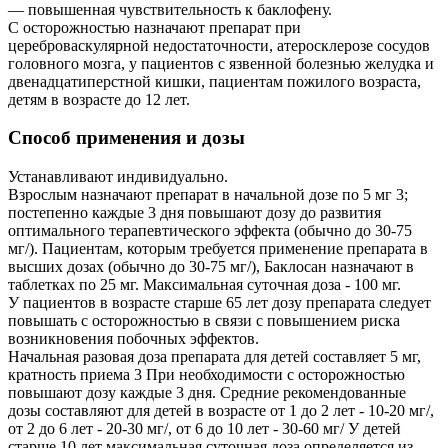
— повышенная чувствительность к баклофену.
С осторожностью назначают препарат при
цереброваскулярной недостаточности, атеросклерозе сосудов
головного мозга, у пациентов с язвенной болезнью желудка и
двенадцатиперстной кишки, пациентам пожилого возраста,
детям в возрасте до 12 лет.
Способ применения и дозы
Устанавливают индивидуально.
Взрослым назначают препарат в начальной дозе по 5 мг 3;
постепенно каждые 3 дня повышают дозу до развития
оптимального терапевтического эффекта (обычно до 30-75
мг/). Пациентам, которым требуется применение препарата в
высших дозах (обычно до 30-75 мг/), Баклосан назначают в
таблетках по 25 мг. Максимальная суточная доза - 100 мг.
У пациентов в возрасте старше 65 лет дозу препарата следует
повышать с осторожностью в связи с повышением риска
возникновения побочных эффектов.
Начальная разовая доза препарата для детей составляет 5 мг,
кратность приема 3 При необходимости с осторожностью
повышают дозу каждые 3 дня. Средние рекомендованные
дозы составляют для детей в возрасте от 1 до 2 лет - 10-20 мг/,
от 2 до 6 лет - 20-30 мг/, от 6 до 10 лет - 30-60 мг/ У детей
старше 10 лет максимальная суточная доза определяется из