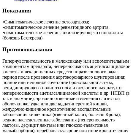
Показания
•Симптоматическое лечение остеоартроза;
•симптоматическое лечение ревматоидного артрита;
•симптоматическое лечение анкилозирующего спондилита
(болезнь Бехтерева).
Противопоказания
Гиперчувствительность к мелоксикаму или вспомогательным
компонентам препарата; непереносимость ацетилсалициловой
кислоты и лекарственных средств пиразолонового ряда;
период после проведения аортокоронарного шунтирования;
полное или неполное сочетание бронхиальной астмы,
рецидивирующего полипоза носа и околоносовых пазух и
непереносимости ацетилсалициловой кислоты и др. НПВП (в
т.ч. в анамнезе); эрозивно-язвенные изменения слизистой
оболочки желудка или двенадцатиперстной кишки,
желудочно-кишечное кровотечение; воспалительные
заболевания кишечника (язвенный колит, болезнь Крона);
редкие наследственные заболевания (непереносимость
лактозы, дефицит лактазы или глюкозо-галактозная
мальабсорбция); цереброваскулярное или иное кровотечение/