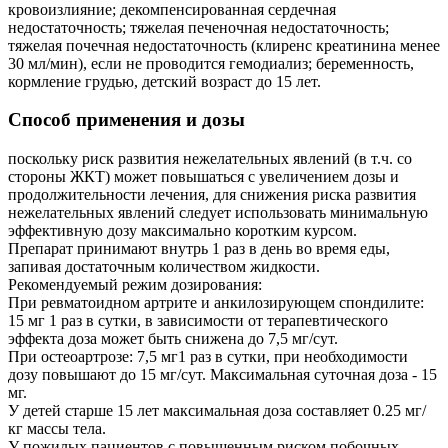
кровоизлияние; декомпенсированная сердечная
недостаточность; тяжелая печеночная недостаточность;
тяжелая почечная недостаточность (клиренс креатинина менее
30 мл/мин), если не проводится гемодиализ; беременность,
кормление грудью, детский возраст до 15 лет.
Способ применения и дозы
поскольку риск развития нежелательных явлений (в т.ч. со
стороны ЖКТ) может повышаться с увеличением дозы и
продолжительности лечения, для снижения риска развития
нежелательных явлений следует использовать минимальную
эффективную дозу максимально коротким курсом.
Препарат принимают внутрь 1 раз в день во время еды,
запивая достаточным количеством жидкости.
Рекомендуемый режим дозирования:
При ревматоидном артрите и анкилозирующем спондилите:
15 мг 1 раз в сутки, в зависимости от терапевтического
эффекта доза может быть снижена до 7,5 мг/сут.
При остеоартрозе: 7,5 мг1 раз в сутки, при необходимости
дозу повышают до 15 мг/сут. Максимальная суточная доза - 15
мг.
У детей старше 15 лет максимальная доза составляет 0.25 мг/
кг массы тела.
У пожилых пациентов с повышенным риском побочных