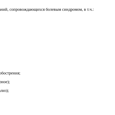
ний, сопровождающихся болевым синдромом, в т.ч.:
обострения;
рное);
лиз);