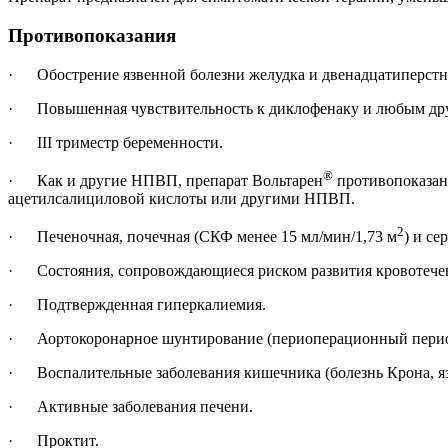
Противопоказания
· Обострение язвенной болезни желудка и двенадцатиперстно
· Повышенная чувствительность к диклофенаку и любым дру
· III триместр беременности.
®
· Как и другие НПВП, препарат Вольтарен
противопоказан
ацетилсалициловой кислоты или другими НПВП.
2
· Печеночная, почечная (СКФ менее 15 мл/мин/1,73 м
) и с
· Состояния, сопровождающиеся риском развития кровотече
· Подтвержденная гиперкалиемия.
· Аортокоронарное шунтирование (периоперационный перио
· Воспалительные заболевания кишечника (болезнь Крона, яз
· Активные заболевания печени.
· Проктит.