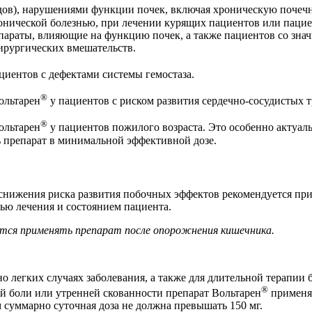
удов), нарушениями функции почек, включая хроническую почеч
онической болезнью, при лечении курящих пациентов или пацие
епараты, влияющие на функцию почек, а также пациентов со з
ирургических вмешательств.
циентов с дефектами системы гемостаза.
®
ольтарен
у пациентов с риском развития сердечно-сосудистых т
®
ольтарен
у пациентов пожилого возраста. Это особенно актуа
 препарат в минимальной эффективной дозе.
ю снижения риска развития побочных эффектов рекомендуется п
ью лечения и состоянием пациента.
ется применять препарат после опорожнения кишечника.
но легких случаях заболевания, а также для длительной терапии
®
ой боли или утренней скованности препарат Вольтарен
применяю
м суммарно суточная доза не должна превышать 150 мг.