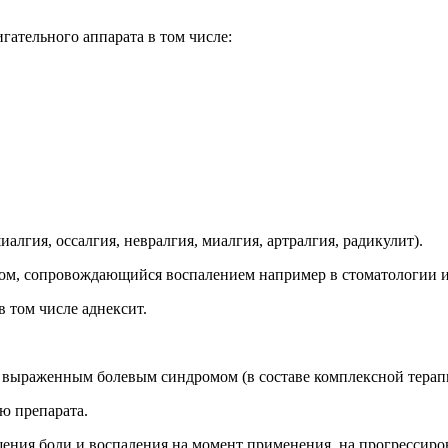
ательного аппарата в том числе:
гия, оссалгия, невралгия, миалгия, артралгия, радикулит).
м, сопровождающийся воспалением например в стоматологии и
 том числе аднексит.
раженным болевым синдромом (в составе комплексной терапии)
ю препарата.
ения боли и воспаления на момент применения, на прогрессиров