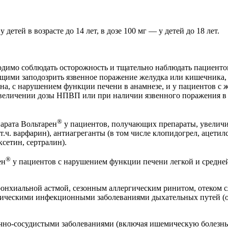
тей в возрасте до 14 лет, в дозе 100 мг — у детей до 18 лет.
димо соблюдать осторожность и тщательно наблюдать пациенто
ими заподозрить язвенное поражение желудка или кишечника, 
она, с нарушением функции печени в анамнезе, и у пациентов с
увеличении дозы НПВП или при наличии язвенного поражения в 
®
арата Вольтарен
у пациентов, получающих препараты, увелич
 т.ч. варфарин), антиагреганты (в том числе клопидогрел, ацет
ксетин, сертралин).
®
ен
у пациентов с нарушением функции печени легкой и средней 
ронхиальной астмой, сезонным аллергическим ринитом, отеком с
оническими инфекционными заболеваниями дыхательных путей (
ечно-сосудистыми заболеваниями (включая ишемическую болезнь