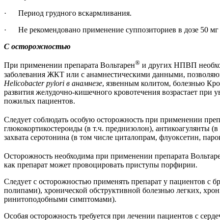
· Период грудного вскармливания.
· Не рекомендовано применение суппозиториев в дозе 50 мг у де
С осторожностью
®
При применении препарата Вольтарен
и других НПВП необхо
заболевания ЖКТ или с анамнестическими данными, позволяющ
Helicobacter pylori в анамнезе
, язвенным колитом, болезнью Кр
развития желудочно-кишечного кровотечения возрастает при 
пожилых пациентов.
Следует соблюдать особую осторожность при применении преп
глюкокортикостероиды (в т.ч. преднизолон), антикоагулянты (в
захвата серотонина (в том числе циталопрам, флуоксетин, паро
Осторожность необходима при применении препарата Вольтар
как препарат может провоцировать приступы порфирии.
Следует с осторожностью применять препарат у пациентов с б
полипами), хронической обструктивной болезнью легких, хр
ринитоподобными симптомами).
Особая осторожность требуется при лечении пациентов с серд