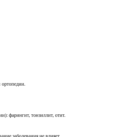
 ортопедии.
: фарингит, тонзиллит, отит.
ание заболевания не влияет.