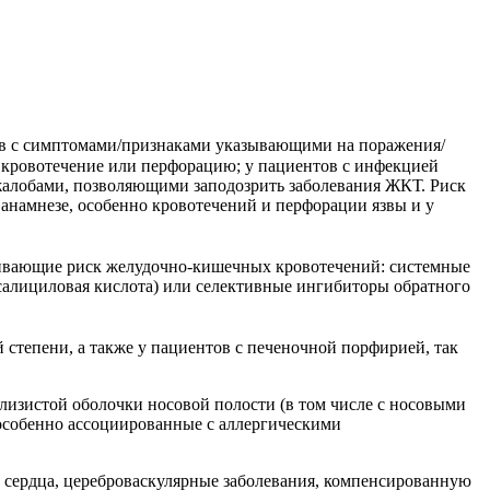
в с симптомами/признаками указывающими на поражения/
кровотечение или перфорацию; у пациентов с инфекцией
 жалобами, позволяющими заподозрить заболевания ЖКТ. Риск
анамнезе, особенно кровотечений и перфорации язвы и у
ивающие риск желудочно-кишечных кровотечений: системные
илсалициловая кислота) или селективные ингибиторы обратного
степени, а также у пациентов с печеночной порфирией, так
лизистой оболочки носовой полости (в том числе с носовыми
особенно ассоциированные с аллергическими
 сердца, цереброваскулярные заболевания, компенсированную