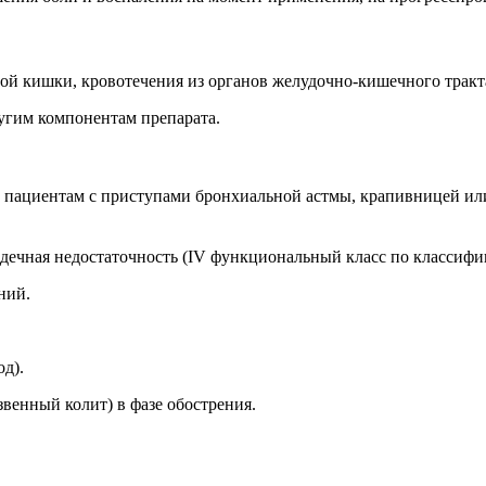
й кишки, кровотечения из органов желудочно-кишечного тракт
гим компонентам препарата.
 пациентам с приступами бронхиальной астмы, крапивницей и
ердечная недостаточность (IV функциональный класс по класси
ний.
д).
венный колит) в фазе обострения.