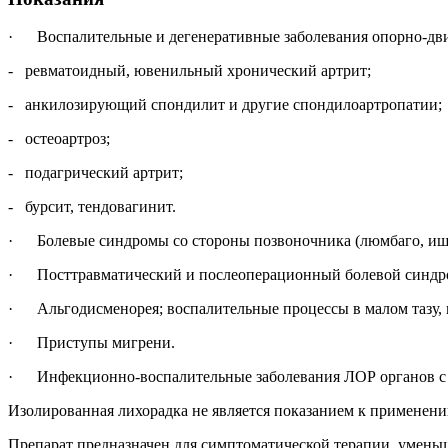
· Воспалительные и дегенеративные заболевания опорно-двиг
- ревматоидный, ювенильный хронический артрит;
- анкилозирующий спондилит и другие спондилоартропатии;
- остеоартроз;
- подагрический артрит;
- бурсит, тендовагинит.
· Болевые синдромы со стороны позвоночника (люмбаго, ишиал
· Посттравматический и послеоперационный болевой синдро
· Альгодисменорея; воспалительные процессы в малом тазу, в
· Приступы мигрени.
· Инфекционно-воспалительные заболевания ЛОР органов с вы
Изолированная лихорадка не является показанием к применени
Препарат предназначен для симптоматической терапии, уменьш