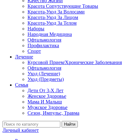
Качество Жизни
Красота Сопутствующие Товары
Красота-Уход За Волосами
Красота-Уход За Лицом
Красота-Уход За Телом
Наборы
Народная Медицина
Офтальмология
Профилактика
Спорт
Лечение
Курсовой Прием/Хронические Заболевания
Офтальмология
Уход (Лечение)
Уход (Предметы)
Семья
Дети От 3-Х Лет
Женское Здоровье
Мама И Малыш
Мужское Здоровье
Сезон, Импульс, Травма
Найти
Личный кабинет