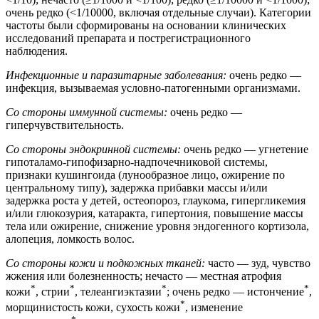
очень редко (<1/10000, включая отдельные случаи). Категории
частоты были сформированы на основании клинических
исследований препарата и пострегистрационного
наблюдения.
Инфекционные и паразитарные заболевания:
очень редко —
инфекция, вызываемая условно-патогенными организмами.
Со стороны иммунной системы:
очень редко —
гиперчувствительность.
Со стороны эндокринной системы:
очень редко — угнетение
гипоталамо-гипофизарно-надпочечниковой системы,
признаки кушингоида (лунообразное лицо, ожирение по
центральному типу), задержка прибавки массы и/или
задержка роста у детей, остеопороз, глаукома, гипергликемия
и/или глюкозурия, катаракта, гипертония, повышение массы
тела или ожирение, снижение уровня эндогенного кортизола,
алопеция, ломкость волос.
Со стороны кожи и подкожных тканей:
часто — зуд, чувство
жжения или болезненность; нечасто — местная атрофия
*
*
*
*
кожи
, стрии
, телеангиэктазии
; очень редко — истончение
,
*
морщинистость кожи, сухость кожи
, изменение