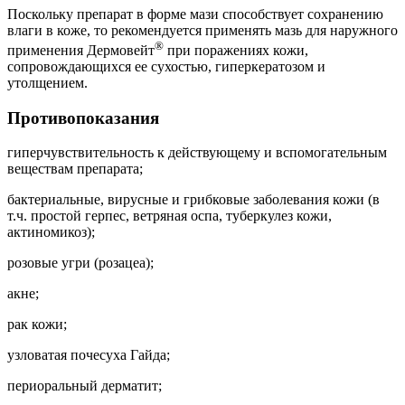
Поскольку препарат в форме мази способствует сохранению
влаги в коже, то рекомендуется применять мазь для наружного
®
применения Дермовейт
при поражениях кожи,
сопровождающихся ее сухостью, гиперкератозом и
утолщением.
Противопоказания
гиперчувствительность к действующему и вспомогательным
веществам препарата;
бактериальные, вирусные и грибковые заболевания кожи (в
т.ч. простой герпес, ветряная оспа, туберкулез кожи,
актиномикоз);
розовые угри (розацеа);
акне;
рак кожи;
узловатая почесуха Гайда;
периоральный дерматит;