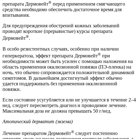
®
препарата Дермовейт
перед применением смягчающего
средства необходимо обеспечить достаточное время для
впитывания.
Для предупреждения обострений кожных заболеваний
проводят короткие (прерывистые) курсы препарата
®
Дермовейт
.
В особо резистентных случаях, особенно при наличии
®
гиперкератоза, эффект препарата Дермовейт
при
необходимости может быть усилен с помощью наложения на
область применения окклюзионной повязки (ПЭ-пленка) на
ночь, что обычно сопровождается положительной динамикой
симптомов. В дальнейшем достигнутый эффект обычно
удается поддерживать без применения окклюзионной
повязки.
Если состояние усугубляется или не улучшается в течение 2–4
нед, следует пересмотреть диагноз и проводимое лечение.
Максимальная доза не должна превышать 50 г/нед.
Атопический дерматит (экзема)
®
Лечение препаратом Дермовейт
следует постепенно
отменять сразу же после достижения контроля заболевания, а