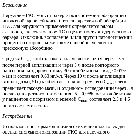
Всасывание
Наружные ГКС могут подвергаться системной абсорбции с
интактной здоровой кожи. Степень чрескожной абсорбции
ГКС для наружного применения определяется рядом
факторов, включая основу ЛС и целостность эпидермального
барьера. Окклюзия, воспаление и/или другой патологический
процесс со стороны кожи также способны увеличить
чрескожную абсорбцию.
Средняя C
клобетазола в плазме достигается через 13 ч
max
после первой аппликации и через 8 ч после повторного
нанесения на здоровую кожу 30 г клобетазола в виде 0,05%
мази и составляет 0,63 нг/мл. Через 10 ч после аппликации
второй дозы (30 г) клобетазола в виде крема его C
слегка
max
превышает таковую мази. В отдельном исследовании через 3 ч
после однократного применения 25 г 0,05% мази клобетазола
у пациентов с псориазом и экземой C
составляет 2,3 и 4,6
max
нг/мл соответственно.
Распределение
Использование фармакодинамических конечных точек для
оценки системной экспозиции ГКС для наружного