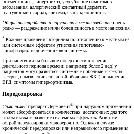
*
пигментации
, гипертрихоз, усугубление симптомов
заболевания, аллергический контактный дерматит,
пустулезный псориаз, эритема, сыпь, крапивница.
Общие расстройства и нарушения в месте введения:
очень
редко — раздражение и/или болезненность в месте нанесения.
*
Кожные проявления вторичны по отношению к местным и/
или системным эффектам угнетения гипоталамо-
гипофизарно-надпочечниковой системы.
При нанесении на большие поверхности в течение
длительного периода времени (например более 2 нед) у
пациентов могут развиться системные побочные эффекты:
гастрит, изъязвление слизистой оболочки ЖКТ, повышение
ВГД, симптомы гиперкортицизма.
Передозировка
®
Симптомы:
препарат Дермовейт
при наружном применении
может абсорбироваться в количествах, достаточных для того,
чтобы вызвать развитие системных эффектов. Развитие
острой передозировки маловероятно. Однако в случае
хронической передозировки или неправильного применения
®