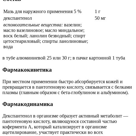
Мазь для наружного применения 5 %
1 г
декспантенол
50 мг
вспомогательные вещества:
вазелин;
масло вазелиновое; масло миндальное;
воск белый; ланолин безводный; спирт
цетостеариловый; спирты ланолиновые;
вода
в тубе алюминиевой 25 или 30 г; в пачке картонной 1 туба
Фармакокинетика
При местном применении быстро абсорбируется кожей и
превращается в пантотеновую кислоту, связывается с белками
плазмы (главным образом с бета-глобулином и альбумином).
Фармакодинамика
Декспантенол в организме образует активный метаболит —
пантотеновую кислоту, являющуюся составной частью
кофермента А, который катализирует в организме
ацетилирование, участвует практически во всех