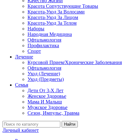
Качество Жизни
Красота Сопутствующие Товары
Красота-Уход За Волосами
Красота-Уход За Лицом
Красота-Уход За Телом
Наборы
Народная Медицина
Офтальмология
Профилактика
Спорт
Лечение
Курсовой Прием/Хронические Заболевания
Офтальмология
Уход (Лечение)
Уход (Предметы)
Семья
Дети От 3-Х Лет
Женское Здоровье
Мама И Малыш
Мужское Здоровье
Сезон, Импульс, Травма
Найти
Личный кабинет