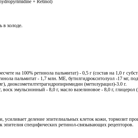
dropyrimidine + Retinol)
ь в холоде.
чете на 100% ретинола пальмитат) - 0,5 г (состав на 1,0 г субс
инола пальмитат - 1,7 млн. ME, бутилгидрокситолуол -17 мг, под
 мг), диоксометилтетрагидропиримидин (метилурацил)-3.0 г.
воск эмульсионный - 8,0 г, масло вазелиновое - 8,0 г, глицерол (
, усиливает деление эпителиальных клеток кожи, тормозит проц
ок эпителия специфических ретинол-связывающих рецепторов.