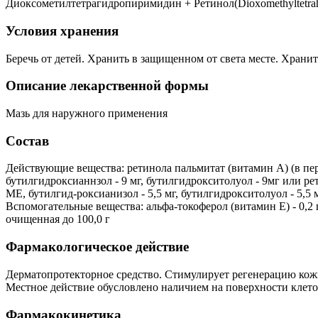
Диоксометилтетрагидропиримидин + Ретинол(Dioxomethyltetrahy
Условия хранения
Беречь от детей. Хранить в защищенном от света месте. Хранит
Описание лекарственной формы
Мазь для наружного применения
Состав
Действующие вещества: ретинола пальмитат (витамин А) (в перес
бутилгидроксианнзол - 9 мг, бутилгидрокситолуол - 9мг или рет
ME, бутилгид-роксианизол - 5,5 мг, бутилгидрокситолуол - 5,5
Вспомогательные вещества: альфа-токоферол (витамин Е) - 0,2 г, 
очищенная до 100,0 г
Фармакологическое действие
Дерматопротекторное средство. Стимулирует регенерацию кожи
Местное действие обусловлено наличием на поверхности клет
Фармакокинетика