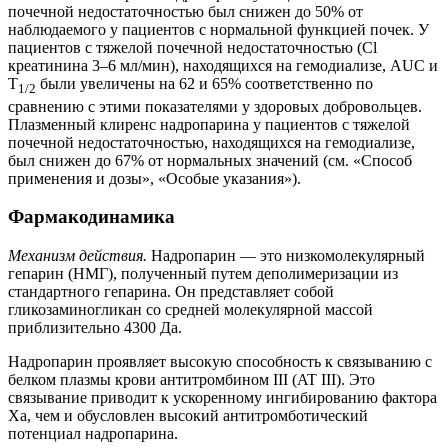
почечной недостаточностью был снижен до 50% от
наблюдаемого у пациентов с нормальной функцией почек. У
пациентов с тяжелой почечной недостаточностью (Cl
креатинина 3–6 мл/мин), находящихся на гемодиализе, AUC и
T
были увеличены на 62 и 65% соответственно по
1/2
сравнению с этими показателями у здоровых добровольцев.
Плазменный клиренс надропарина у пациентов с тяжелой
почечной недостаточностью, находящихся на гемодиализе,
был снижен до 67% от нормальных значений (см. «Способ
применения и дозы», «Особые указания»).
Фармакодинамика
Механизм действия.
Надропарин — это низкомолекулярный
гепарин (НМГ), полученный путем деполимеризации из
стандартного гепарина. Он представляет собой
гликозаминогликан со средней молекулярной массой
приблизительно 4300 Да.
Надропарин проявляет высокую способность к связыванию с
белком плазмы крови антитромбином III (AT III). Это
связывание приводит к ускоренному ингибированию фактора
Xa, чем и обусловлен высокий антитромботический
потенциал надропарина.