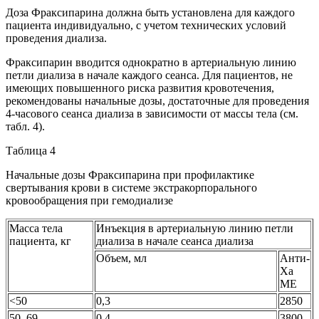
Доза Фраксипарина должна быть установлена для каждого
пациента индивидуально, с учетом технических условий
проведения диализа.
Фраксипарин вводится однократно в артериальную линию
петли диализа в начале каждого сеанса. Для пациентов, не
имеющих повышенного риска развития кровотечения,
рекомендованы начальные дозы, достаточные для проведения
4-часового сеанса диализа в зависимости от массы тела (см.
табл. 4).
Таблица 4
Начальные дозы Фраксипарина при профилактике
свертывания крови в системе экстракорпорального
кровообращения при гемодиализе
Масса тела
Инъекция в артериальную линию петли
пациента, кг
диализа в начале сеанса диализа
Объем, мл
Анти-
Ха
МЕ
<50
0,3
2850
50–69
0,4
3800