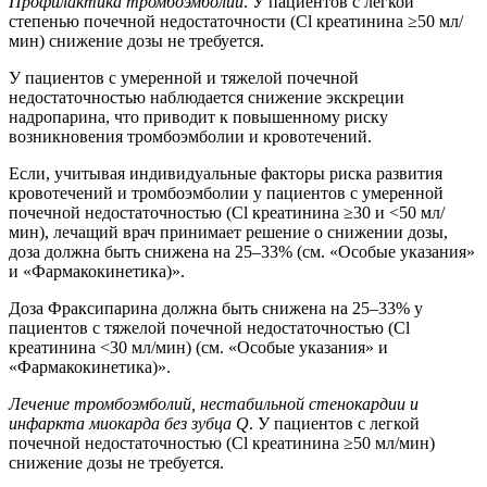
Профилактика тромбоэмболий
. У пациентов с легкой
степенью почечной недостаточности (Cl креатинина ≥50 мл/
мин) снижение дозы не требуется.
У пациентов с умеренной и тяжелой почечной
недостаточностью наблюдается снижение экскреции
надропарина, что приводит к повышенному риску
возникновения тромбоэмболии и кровотечений.
Если, учитывая индивидуальные факторы риска развития
кровотечений и тромбоэмболии у пациентов с умеренной
почечной недостаточностью (Cl креатинина ≥30 и <50 мл/
мин), лечащий врач принимает решение о снижении дозы,
доза должна быть снижена на 25–33% (см. «Особые указания»
и «Фармакокинетика)».
Доза Фраксипарина должна быть снижена на 25–33% у
пациентов с тяжелой почечной недостаточностью (Cl
креатинина <30 мл/мин) (см. «Особые указания» и
«Фармакокинетика)».
Лечение тромбоэмболий, нестабильной стенокардии и
инфаркта миокарда без зубца Q
. У пациентов с легкой
почечной недостаточностью (Cl креатинина ≥50 мл/мин)
снижение дозы не требуется.