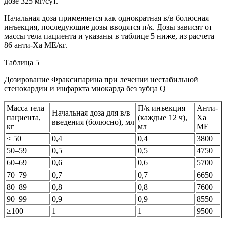
дозе 325 мг/сут.
Начальная доза применяется как однократная в/в болюсная
инъекция, последующие дозы вводятся п/к. Дозы зависят от
массы тела пациента и указаны в таблице 5 ниже, из расчета
86 анти-Ха МЕ/кг.
Таблица 5
Дозирование Фраксипарина при лечении нестабильной
стенокардии и инфаркта миокарда без зубца Q
Масса тела
П/к инъекция
Анти-
Начальная доза для в/в
пациента,
(каждые 12 ч),
Ха
введения (болюсно), мл
кг
мл
МЕ
< 50
0,4
0,4
3800
50–59
0,5
0,5
4750
60–69
0,6
0,6
5700
70–79
0,7
0,7
6650
80–89
0,8
0,8
7600
90–99
0,9
0,9
8550
≥100
1
1
9500