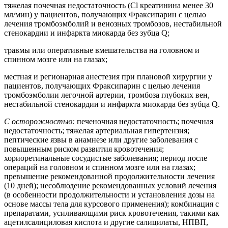
тяжелая почечная недостаточность (Cl креатинина менее 30
мл/мин) у пациентов, получающих Фраксипарин с целью
лечения тромбоэмболий и венозных тромбозов, нестабильной
стенокардии и инфаркта миокарда без зубца Q;
травмы или оперативные вмешательства на головном и
спинном мозге или на глазах;
местная и регионарная анестезия при плановой хирургии у
пациентов, получающих Фраксипарин с целью лечения
тромбоэмболии легочной артерии, тромбоза глубоких вен,
нестабильной стенокардии и инфаркта миокарда без зубца Q.
С осторожностью:
печеночная недостаточность; почечная
недостаточность; тяжелая артериальная гипертензия;
пептические язвы в анамнезе или другие заболевания с
повышенным риском развития кровотечения;
хориоретинальные сосудистые заболевания; период после
операций на головном и спинном мозге или на глазах;
превышение рекомендованной продолжительности лечения
(10 дней); несоблюдение рекомендованных условий лечения
(в особенности продолжительности и установления дозы на
основе массы тела для курсового применения); комбинация с
препаратами, усиливающими риск кровотечения, такими как
ацетилсалициловая кислота и другие салицилаты, НПВП,