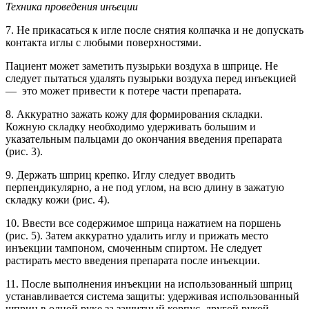
Техника проведения инъеции
7. Не прикасаться к игле после снятия колпачка и не допускать
контакта иглы с любыми поверхностями.
Пациент может заметить пузырьки воздуха в шприце. Не
следует пытаться удалять пузырьки воздуха перед инъекцией
— это может привести к потере части препарата.
8. Аккуратно зажать кожу для формирования складки.
Кожную складку необходимо удерживать большим и
указательным пальцами до окончания введения препарата
(рис. 3).
9. Держать шприц крепко. Иглу следует вводить
перпендикулярно, а не под углом, на всю длину в зажатую
складку кожи (рис. 4).
10. Ввести все содержимое шприца нажатием на поршень
(рис. 5). Затем аккуратно удалить иглу и прижать место
инъекции тампоном, смоченным спиртом. Не следует
растирать место введения препарата после инъекции.
11. После выполнения инъекции на использованный шприц
устанавливается система защиты: удерживая использованный
шприц в одной руке за защитный корпус, другой рукой