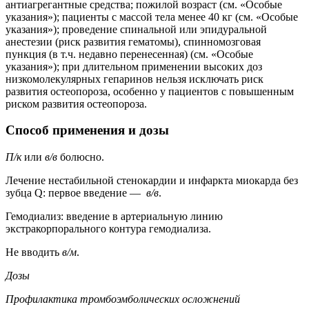
антиагрегантные средства; пожилой возраст (см. «Особые
указания»); пациенты с массой тела менее 40 кг (см. «Особые
указания»); проведение спинальной или эпидуральной
анестезии (риск развития гематомы), спинномозговая
пункция (в т.ч. недавно перенесенная) (см. «Особые
указания»); при длительном применении высоких доз
низкомолекулярных гепаринов нельзя исключать риск
развития остеопороза, особенно у пациентов с повышенным
риском развития остеопороза.
Способ применения и дозы
П/к
или
в/в
болюсно.
Лечение нестабильной стенокардии и инфаркта миокарда без
зубца Q: первое введение —
в/в
.
Гемодиализ: введение в артериальную линию
экстракорпорального контура гемодиализа.
Не вводить
в/м
.
Дозы
Профилактика тромбоэмболических осложнений