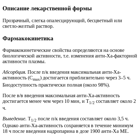
Описание лекарственной формы
Прозрачный, слегка опалесцирующий, бесцветный или
светло-желтый раствор.
Фармакокинетика
Фармакокинетические свойства определяются на основе
биологической активности, т.е. изменения анти-Ха-факторной
активности плазмы.
Абсорбция.
После п/к введения максимальная анти-Ха-
активность (С
) достигается приблизительно через 3–5 ч.
max
Биодоступность практически полная (около 98%).
После в/в введения максимальная анти-Ха-активность
достигается менее чем через 10 мин, и T
составляет около 2
1/2
ч.
Выведение.
T
после п/к введения составляет около 3,5 ч.
1/2
Однако анти-Ха-активность сохраняется в течение минимум
18 ч после введения надропарина в дозе 1900 анти-Ха МЕ.