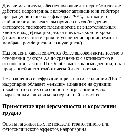
Другие механизмы, обеспечивающие антитромботическое
действие надропарина, включают активацию ингибитора
превращения тканевого фактора
(TFPI)
, активацию
фибринолиза посредством прямого высвобождения
активатора тканевого плазминогена из эндотелиальных
клеток и модификацию реологических свойств крови
(снижение вязкости крови и увеличение проницаемости
мембран тромбоцитов и гранулоцитов).
Надропарин характеризуется более высокой активностью в
отношении фактора Ха по сравнению с активностью в
отношении фактора IIа. Он обладает как немедленной, так и
продленной антитромботической активностью.
По сравнению с нефракционированным гепарином (НФГ)
надропарин обладает меньшим влиянием на функции
тромбоцитов и их способность к агрегации и мало
выраженным влиянием на первичный гемостаз.
Применение при беременности и кормлении
грудью
Опыты на животных не показали тератогенного или
фетотоксического эффектов надропарина.