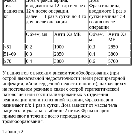
Масса
Доза Фраксипарина,
Доза
тела
вводимого за 12 ч до и через
Фраксипарина,
пациента,
12 ч после операции,
вводимого 1 раз в
кг
далее — 1 раз в сутки до 3-го
сутки начиная с 4-
дня после операции
го дня после
операции
Объем, мл
Анти-Ха МЕ
Объем,
Анти-Ха
мл
МЕ
<51
0,2
1900
0,3
2850
51–69
0,3
2850
0,4
3800
≥70
0,4
3800
0,6
5700
У пациентов с высоким риском тромбообразования (при
острой дыхательной недостаточности и/или респираторной
инфекции, и/или сердечной недостаточности), находящихся
на постельном режиме в связи с острой терапевтической
патологией или госпитализированных в отделения
реанимации или интенсивной терапии, Фраксипарин
назначают п/к 1 раз в сутки. Доза зависит от массы тела
пациента и указана в таблице 2 ниже. Фраксипарин
применяют в течение всего периода риска
тромбообразования.
Таблица 2