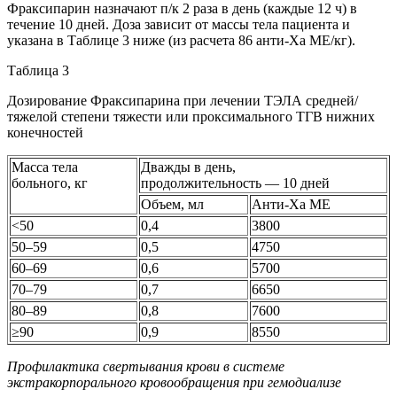
Фраксипарин назначают п/к 2 раза в день (каждые 12 ч) в
течение 10 дней. Доза зависит от массы тела пациента и
указана в Таблице 3 ниже (из расчета 86 анти-Ха МЕ/кг).
Таблица 3
Дозирование Фраксипарина при лечении ТЭЛА средней/
тяжелой степени тяжести или проксимального ТГВ нижних
конечностей
Масса тела
Дважды в день,
больного, кг
продолжительность — 10 дней
Объем, мл
Анти-Ха МЕ
<50
0,4
3800
50–59
0,5
4750
60–69
0,6
5700
70–79
0,7
6650
80–89
0,8
7600
≥90
0,9
8550
Профилактика свертывания крови в системе
экстракорпорального кровообращения при гемодиализе