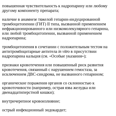
повышенная чувствительность к надропарину или любому
другому компоненту препарата;
наличие в анамнезе тяжелой гепарин-индуцированной
тромбоцитопении (ГИТ) II типа, вызванной применением
нефракционированного или низкомолекулярного гепарина,
или любой тромбоцитопении, вызванной применением
надропарина;
тромбоцитопения в сочетании с положительным тестом на
антитромбоцитарные антитела
in vitro
в присутствии
надропарина кальция (см. «Особые указания»);
признаки кровотечения или повышенный риск развития
кровотечения, связанный с нарушением гемостаза, за
исключением ДВС-синдрома, не вызванного гепарином;
органические поражения органов со склонностью к
кровоточивости (например, острая язва желудка или
двенадцатиперстной кишки);
внутричерепное кровоизлияние;
острый инфекционный эндокардит;