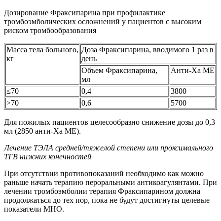
Дозирование Фраксипарина при профилактике
тромбоэмболических осложнений у пациентов с высоким
риском тромбообразования
Масса тела больного,
Доза Фраксипарина, вводимого 1 раз в
кг
день
Объем Фраксипарина,
Анти-Ха МЕ
мл
≤70
0,4
3800
>70
0,6
5700
Для пожилых пациентов целесообразно снижение дозы до 0,3
мл (2850 анти-Ха МЕ).
Лечение ТЭЛА средней/тяжелой степени или проксимального
ТГВ нижних конечностей
При отсутствии противопоказаний необходимо как можно
раньше начать терапию пероральными антикоагулянтами. При
лечении тромбоэмболии терапия Фраксипарином должна
продолжаться до тех пор, пока не будут достигнуты целевые
показатели МНО.