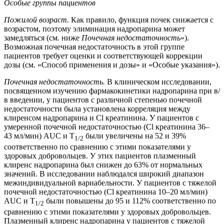
Особые группы пациентов
Пожилой возраст.
Как правило, функция почек снижается с
возрастом, поэтому элиминация надропарина может
замедляться (см. ниже
Почечная
недостаточность
»).
Возможная почечная недостаточность в этой группе
пациентов требует оценки и соответствующей коррекции
дозы (см. «Способ применения и дозы» и «Особые указания»).
Почечная недостаточность.
В клиническом исследовании,
посвященном изучению фармакокинетики надропарина при в/
в введении, у пациентов с различной степенью почечной
недостаточности была установлена корреляция между
клиренсом надропарина и Cl креатинина. У пациентов с
умеренной почечной недостаточностью (Cl креатинина 36–
43 мл/мин) AUC и T
были увеличены на 52 и 39%
1/2
соответственно по сравнению с этими показателями у
здоровых добровольцев. У этих пациентов плазменный
клиренс надропарина был снижен до 63% от нормальных
значений. В исследовании наблюдался широкий диапазон
межиндивидуальной вариабельности. У пациентов с тяжелой
почечной недостаточностью (Cl креатинина 10–20 мл/мин)
AUC и T
были повышены до 95 и 112% соответственно по
1/2
сравнению с этими показателями у здоровых добровольцев.
Плазменный клиренс надропарина у пациентов с тяжелой