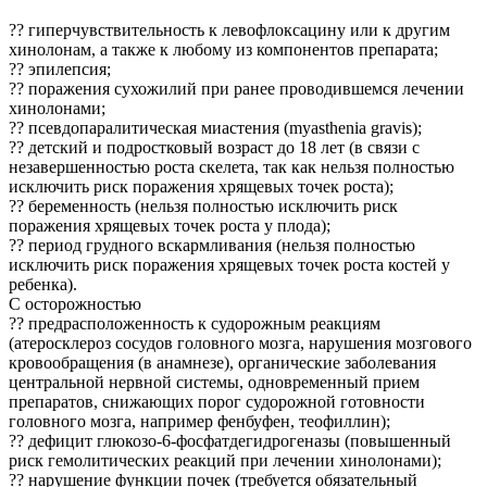
?? гиперчувствительность к левофлоксацину или к другим
хинолонам, а также к любому из компонентов препарата;
?? эпилепсия;
?? поражения сухожилий при ранее проводившемся лечении
хинолонами;
?? псевдопаралитическая миастения (myasthenia gravis);
?? детский и подростковый возраст до 18 лет (в связи с
незавершенностью роста скелета, так как нельзя полностью
исключить риск поражения хрящевых точек роста);
?? беременность (нельзя полностью исключить риск
поражения хрящевых точек роста у плода);
?? период грудного вскармливания (нельзя полностью
исключить риск поражения хрящевых точек роста костей у
ребенка).
С осторожностью
?? предрасположенность к судорожным реакциям
(атеросклероз сосудов головного мозга, нарушения мозгового
кровообращения (в анамнезе), органические заболевания
центральной нервной системы, одновременный прием
препаратов, снижающих порог судорожной готовности
головного мозга, например фенбуфен, теофиллин);
?? дефицит глюкозо-6-фосфатдегидрогеназы (повышенный
риск гемолитических реакций при лечении хинолонами);
?? нарушение функции почек (требуется обязательный