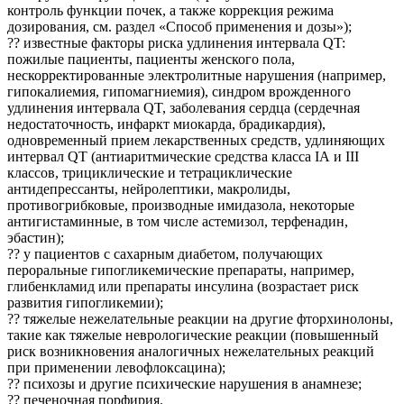
контроль функции почек, а также коррекция режима
дозирования, см. раздел «Способ применения и дозы»);
?? известные факторы риска удлинения интервала QT:
пожилые пациенты, пациенты женского пола,
нескорректированные электролитные нарушения (например,
гипокалиемия, гипомагниемия), синдром врожденного
удлинения интервала QT, заболевания сердца (сердечная
недостаточность, инфаркт миокарда, брадикардия),
одновременный прием лекарственных средств, удлиняющих
интервал QT (антиаритмические средства класса IА и III
классов, трициклические и тетрациклические
антидепрессанты, нейролептики, макролиды,
противогрибковые, производные имидазола, некоторые
антигистаминные, в том числе астемизол, терфенадин,
эбастин);
?? у пациентов с сахарным диабетом, получающих
пероральные гипогликемические препараты, например,
глибенкламид или препараты инсулина (возрастает риск
развития гипогликемии);
?? тяжелые нежелательные реакции на другие фторхинолоны,
такие как тяжелые неврологические реакции (повышенный
риск возникновения аналогичных нежелательных реакций
при применении левофлоксацина);
?? психозы и другие психические нарушения в анамнезе;
?? печеночная порфирия.