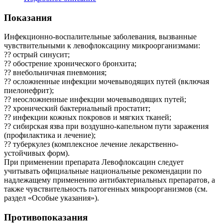
Показания
Инфекционно-воспалительные заболевания, вызванные
чувствительными к левофлоксацину микроорганизмами:
?? острый синусит;
?? обострение хронического бронхита;
?? внебольничная пневмония;
?? осложненные инфекции мочевыводящих путей (включая
пиелонефрит);
?? неосложненные инфекции мочевыводящих путей;
?? хронический бактериальный простатит;
?? инфекции кожных покровов и мягких тканей;
?? сибирская язва при воздушно-капельном пути заражения
(профилактика и лечение);
?? туберкулез (комплексное лечение лекарственно-
устойчивых форм).
При применении препарата Левофлоксацин следует
учитывать официальные национальные рекомендации по
надлежащему применению антибактериальных препаратов, а
также чувствительность патогенных микроорганизмов (см.
раздел «Особые указания»).
Противопоказания