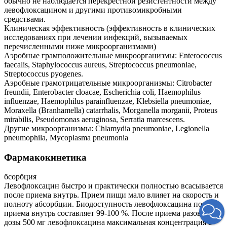
обычно не наблюдается перекрестной резистентности между
левофлоксацином и другими противомикробными
средствами.
Клиническая эффективность (эффективность в клинических
исследованиях при лечении инфекций, вызываемых
перечисленными ниже микроорганизмами)
Аэробные грамположительные микроорганизмы: Enterococcus
faecalis, Staphylococcus aureus, Streptococcus pneumoniae,
Streptococcus pyogenes.
Аэробные грамотрицательные микроорганизмы: Citrobacter
freundii, Enterobacter cloacae, Escherichia coli, Haemophilus
influenzae, Haemophilus parainfluenzae, Klebsiella pneumoniae,
Moraxella (Branhamella) catarrhalis, Morganella morganii, Proteus
mirabilis, Pseudomonas aeruginosa, Serratia marcescens.
Другие микроорганизмы: Chlamydia pneumoniae, Legionella
pneumophila, Mycoplasma pneumonia
Фармакокинетика
бсорбция
Левофлоксацин быстро и практически полностью всасывается
после приема внутрь. Прием пищи мало влияет на скорость и
полноту абсорбции. Биодоступность левофлоксацина после
приема внутрь составляет 99-100 %. После приема разовой
дозы 500 мг левофлоксацина максимальная концентрация в