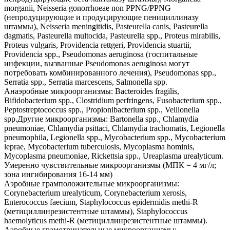
morganii, Neisseria gonorrhoeae non PPNG/PPNG
(непродуцирующие и продуцирующие пенициллиназу
штаммы), Neisseria meningitidis, Pasteurella cаnis, Pasteurella
dagmatis, Pasteurella multocida, Pasteurella spp., Proteus mirabilis,
Proteus vulgaris, Providencia rettgeri, Providencia stuartii,
Providencia spp., Pseudomonas aeruginosa (госпитальные
инфекции, вызванные Pseudomonas aeruginosa могут
потребовать комбинированного лечения), Pseudomonas spp.,
Serratia spp., Serratia marcescens, Salmonella spp.
Анаэробные микроорганизмы: Bacteroides fragilis,
Bifidobacterium spp., Clostridium perfringens, Fusobacterium spp.,
Peptostreptococcus spp., Propionibacterium spp., Veillonella
spp.Другие микроорганизмы: Bartonella spp., Chlamydia
pneumoniae, Chlamydia psittaci, Chlamydia trachomatis, Legionella
pneumophila, Legionella spp., Mycobacterium spp., Mycobacterium
leprae, Mycobacterium tuberculosis, Mycoplasma hominis,
Mycoplasma pneumoniae, Rickettsia spp., Ureaplasma urealyticum.
Умеренно чувствительные микроорганизмы (МПК = 4 мг/л;
зона ингибирования 16-14 мм)
Аэробные грамположительные микроорганизмы:
Corynebacterium urealyticum, Corynebacterium xerosis,
Enterococcus faecium, Staphylococcus epidermidis methi-R
(метициллинрезистентные штаммы), Staphylococcus
haemolyticus methi-R (метициллинрезистентные штаммы).
Аэробные грамотрицательные микроорганизмы: