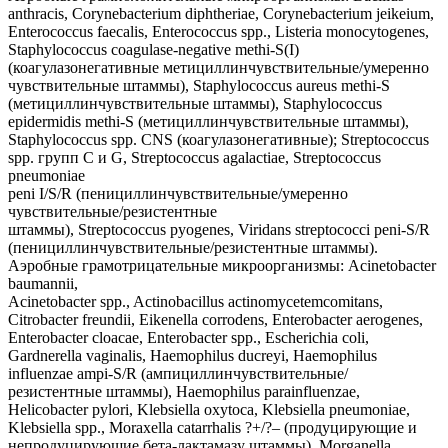
anthracis, Corynebacterium diphtheriae, Corynebacterium jeikeium,
Enterococcus faecalis, Enterococcus spp., Listeria monocytogenes,
Staphylococcus coagulase-negative methi-S(I)
(коагулазонегативные метициллинчувствительные/умеренно
чувствительные штаммы), Staphylococcus aureus methi-S
(метициллинчувствительные штаммы), Staphylococcus
epidermidis methi-S (метициллинчувствительные штаммы),
Staphylococcus spp. CNS (коагулазонегативные); Streptococcus
spp. групп С и G, Streptococcus agalactiae, Streptococcus
pneumoniae
peni I/S/R (пенициллинчувствительные/умеренно
чувствительные/резистентные
штаммы), Streptococcus pyogenes, Viridans streptococci peni-S/R
(пенициллинчувствительные/резистентные штаммы).
Аэробные грамотрицательные микроорганизмы: Acinetobacter
baumannii,
Acinetobacter spp., Actinobacillus actinomycetemcomitans,
Citrobacter freundii, Eikenella corrodens, Enterobacter aerogenes,
Enterobacter cloacae, Enterobacter spp., Escherichia coli,
Gardnerella vaginalis, Haemophilus ducreyi, Haemophilus
influenzae ampi-S/R (ампициллинчувствительные/
резистентные штаммы), Haemophilus parainfluenzae,
Helicobacter pylori, Klebsiella oxytoca, Klebsiella pneumoniae,
Klebsiella spp., Moraxella catarrhalis ?+/?– (продуцирующие и
непродуцирующие бета-лактамазу штаммы), Morganella