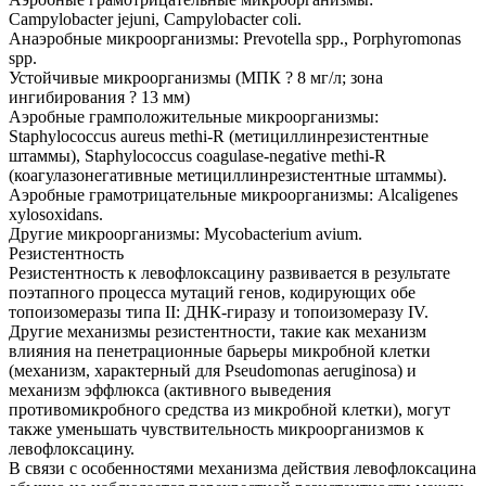
Campylobacter jejuni, Campylobacter coli.
Анаэробные микроорганизмы: Prevotella spp., Porphyromonas
spp.
Устойчивые микроорганизмы (МПК ? 8 мг/л; зона
ингибирования ? 13 мм)
Аэробные грамположительные микроорганизмы:
Staphylococcus aureus methi-R (метициллинрезистентные
штаммы), Staphylococcus coagulase-negative methi-R
(коагулазонегативные метициллинрезистентные штаммы).
Аэробные грамотрицательные микроорганизмы: Alcaligenes
xylosoxidans.
Другие микроорганизмы: Mycobacterium avium.
Резистентность
Резистентность к левофлоксацину развивается в результате
поэтапного процесса мутаций генов, кодирующих обе
топоизомеразы типа II: ДНК-гиразу и топоизомеразу IV.
Другие механизмы резистентности, такие как механизм
влияния на пенетрационные барьеры микробной клетки
(механизм, характерный для Pseudomonas aeruginosa) и
механизм эффлюкса (активного выведения
противомикробного средства из микробной клетки), могут
также уменьшать чувствительность микроорганизмов к
левофлоксацину.
В связи с особенностями механизма действия левофлоксацина