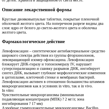
от детей. Хранить в защищенном от света месте.
Описание лекарственной формы
Круглые двояковыпуклые таблетки, покрытые пленочной
оболочкой желтого цвета. На поперечном разрезе видны два
слоя: ядро от белого до светло-желтого цвета и оболочка
желтого цвета.
Фармакологическое действие
Левофлоксацин – синтетическое антибактериальное средство
широкого спектра действия из группы фторхинолонов,
левовращающий изомер офлоксацина. Левофлоксацин
блокирует ДНК-гиразу и топоизомеразу IV, нарушает
суперспирализацию и сшивку разрывов ДНК, ингибирует
синтез ДНК, вызывает глубокие морфологические изменения
в цитоплазме, клеточной стенке и мембранах бактерий.
Левофлоксацин активен в отношении большинства штаммов
микроорганизмов как в условиях in vitro, так и in vivo.
In vitro:
Чувствительные микроорганизмы (минимальная
подавляющая концентрация (МПК) ? 2 мг/л; зона
ингибирования ? 17 мм)
Аэробные грамположительные микроорганизмы: Bacillus