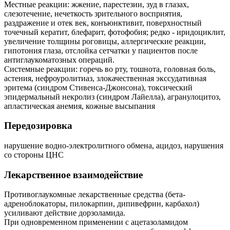
Местные реакции: жжение, парестезии, зуд в глазах,
слезотечение, нечеткость зрительного восприятия,
раздражение и отек век, конъюнктивит, поверхностный
точечный кератит, блефарит, фотофобия; редко - иридоциклит,
увеличение толщины роговицы, аллергические реакции,
гипотония глаза, отслойка сетчатки у пациентов после
антиглаукоматозных операций.
Системные реакции: горечь во рту, тошнота, головная боль,
астения, нефроуролитиаз, злокачественная экссудативная
эритема (синдром Стивенса-Джонсона), токсический
эпидермальный некролиз (синдром Лайелла), агранулоцитоз,
апластическая анемия, кожные высыпания
Передозировка
нарушение водно-электролитного обмена, ацидоз, нарушения
со стороны ЦНС
Лекарственное взаимодействие
Противоглаукомные лекарственные средства (бета-
адреноблокаторы, пилокарпин, дипивефрин, карбахол)
усиливают действие дорзоламида.
При одновременном применении с ацетазоламидом