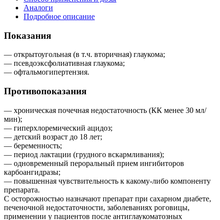
Аналоги
Подробное описание
Показания
— открытоугольная (в т.ч. вторичная) глаукома;
— псевдоэксфолиативная глаукома;
— офтальмогипертензия.
Противопоказания
— хроническая почечная недостаточность (КК менее 30 мл/
мин);
— гиперхлоремический ацидоз;
— детский возраст до 18 лет;
— беременность;
— период лактации (грудного вскармливания);
— одновременный пероральный прием ингибиторов
карбоангидразы;
— повышенная чувствительность к какому-либо компоненту
препарата.
С осторожностью назначают препарат при сахарном диабете,
печеночной недостаточности, заболеваниях роговицы,
применении у пациентов после антиглаукоматозных