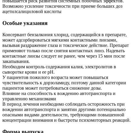
повышается риск развития системных побочных эффектов.
Возможно усиление токсичности при приеме больших доз
ацетилсалициловой кислоты
Особые указания
Консервант бензалкония хлорид, содержащийся в препарате,
может адсорбироваться мягкими контактными линзами,
вызывая раздражение глаза и токсическое действие. Препарат
применяют только после снятия контактных линз. Надевать
контактные линзы следует не ранее, чем через 15 мин после
закапывания.
Необходим контроль содержания калия, электролитов в
сыворотке крови и ее рН.
У пациентов пожилого возраста может повышаться
чувствительность к дорзоламиду, поэтому данной категории
пациентов может потребоваться снижение дозы.
Влияние на способность к вождению автотранспорта и
управлению механизмами
В период лечения необходимо соблюдать осторожность при
вождении автотранспорта и занятии другими потенциально
опасными видами деятельности, требующими повышенной
концентрации внимания и быстроты психомоторных реакций.
Форма выпуска