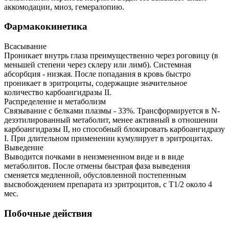
аккомодации, миоз, гемералопию.
Фармакокинетика
Всасывание
Проникает внутрь глаза преимущественно через роговицу (в
меньшей степени через склеру или лимб). Системная
абсорбция - низкая. После попадания в кровь быстро
проникает в эритроциты, содержащие значительное
количество карбоангидразы II.
Распределение и метаболизм
Связывание с белками плазмы - 33%. Трансформируется в N-
дезэтилированный метаболит, менее активный в отношении
карбоангидразы II, но способный блокировать карбоангидразу
I. При длительном применении кумулирует в эритроцитах.
Выведение
Выводится почками в неизмененном виде и в виде
метаболитов. После отмены быстрая фаза выведения
сменяется медленной, обусловленной постепенным
высвобождением препарата из эритроцитов, с Т1/2 около 4
мес.
Побочные действия