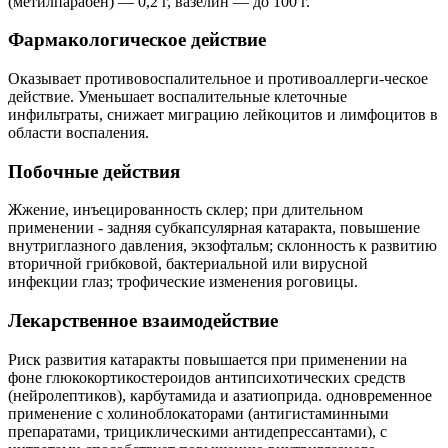
(метилпарабен) — 0,2 г, вазелин — до 100 г.
Фармакологическое действие
Оказывает противовоспалительное и противоаллерги-ческое
действие. Уменьшает воспалительные клеточные
инфильтраты, снижает миграцию лейкоцитов и лимфоцитов в
области воспаления.
Побочные действия
Жжение, инъецированность склер; при длительном
применении - задняя субкапсулярная катаракта, повышение
внутриглазного давления, экзофтальм; склонность к развитию
вторичной грибковой, бактериальной или вирусной
инфекции глаз; трофические изменения роговицы.
Лекарственное взаимодействие
Риск развития катаракты повышается при применении на
фоне глюкокортикостероидов антипсихотических средств
(нейролептиков), карбутамида и азатиоприда. одновременное
применение с холиноблокаторами (антигистаминными
препаратами, трициклическими антидепрессантами), с