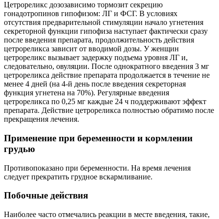
Цетрореликс дозозависимо тормозит секрецию
гонадотропинов гипофизом: ЛГ и ФСГ. В условиях
отсутствия предварительной стимуляции начало угнетения
секреторной функции гипофиза наступает фактически сразу
после введения препарата, продолжительность действия
цетрореликса зависит от вводимой дозы. У женщин
цетрореликс вызывает задержку подъема уровня ЛГ и,
следовательно, овуляции. После однократного введения 3 мг
цетрореликса действие препарата продолжается в течение не
менее 4 дней (на 4-й день после введения секреторная
функция угнетена на 70%). Регулярные введения
цетрореликса по 0,25 мг каждые 24 ч поддерживают эффект
препарата. Действие цетрореликса полностью обратимо после
прекращения лечения.
Применение при беременности и кормлении
грудью
Противопоказано при беременности. На время лечения
следует прекратить грудное вскармливание.
Побочные действия
Наиболее часто отмечались реакции в месте введения, такие,