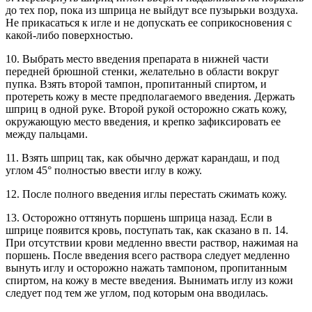
до тех пор, пока из шприца не выйдут все пузырьки воздуха.
Не прикасаться к игле и не допускать ее соприкосновения с
какой-либо поверхностью.
10. Выбрать место введения препарата в нижней части
передней брюшной стенки, желательно в области вокруг
пупка. Взять второй тампон, пропитанный спиртом, и
протереть кожу в месте предполагаемого введения. Держать
шприц в одной руке. Второй рукой осторожно сжать кожу,
окружающую место введения, и крепко зафиксировать ее
между пальцами.
11. Взять шприц так, как обычно держат карандаш, и под
углом 45° полностью ввести иглу в кожу.
12. После полного введения иглы перестать сжимать кожу.
13. Осторожно оттянуть поршень шприца назад. Если в
шприце появится кровь, поступать так, как сказано в п. 14.
При отсутствии крови медленно ввести раствор, нажимая на
поршень. После введения всего раствора следует медленно
вынуть иглу и осторожно нажать тампоном, пропитанным
спиртом, на кожу в месте введения. Вынимать иглу из кожи
следует под тем же углом, под которым она вводилась.