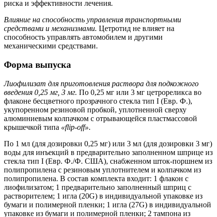
риска и эффективности лечения.
Влияние на способность управления транспортными
средствами и механизмами.
Цетротид не влияет на
способность управлять автомобилем и другими
механическими средствами.
Форма выпуска
Лиофилизат для приготовления раствора для подкожного
введения 0,25 мг, 3 мг.
По 0,25 мг или 3 мг цетрореликса во
флаконе бесцветного прозрачного стекла тип I (Евр. Ф.),
укупоренном резиновой пробкой, уплотненной сверху
алюминиевым колпачком с отрывающейся пластмассовой
крышечкой типа
«flip-off»
.
По 1 мл (для дозировки 0,25 мг) или 3 мл (для дозировки 3 мг)
воды для инъекций в предварительно заполненном шприце из
стекла тип I (Евр. Ф./Ф. США), снабженном шток-поршнем из
полипропилена с резиновым уплотнителем и колпачком из
полипропилена. В состав комплекта входит: 1 флакон с
лиофилизатом; 1 предварительно заполненный шприц с
растворителем; 1 игла (20G) в индивидуальной упаковке из
бумаги и полимерной пленки; 1 игла (27G) в индивидуальной
упаковке из бумаги и полимерной пленки; 2 тампона из