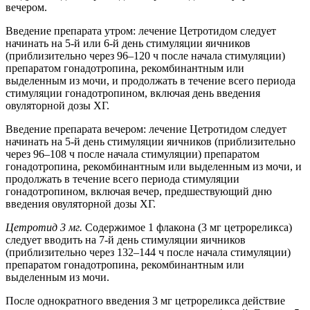
вечером.
Введение препарата утром: лечение Цетротидом следует
начинать на 5-й или 6-й день стимуляции яичников
(приблизительно через 96–120 ч после начала стимуляции)
препаратом гонадотропина, рекомбинантным или
выделенным из мочи, и продолжать в течение всего периода
стимуляции гонадотропином, включая день введения
овуляторной дозы ХГ.
Введение препарата вечером: лечение Цетротидом следует
начинать на 5-й день стимуляции яичников (приблизительно
через 96–108 ч после начала стимуляции) препаратом
гонадотропина, рекомбинантным или выделенным из мочи, и
продолжать в течение всего периода стимуляции
гонадотропином, включая вечер, предшествующий дню
введения овуляторной дозы ХГ.
Цетротид 3 мг.
Содержимое 1 флакона (3 мг цетрореликса)
следует вводить на 7-й день стимуляции яичников
(приблизительно через 132–144 ч после начала стимуляции)
препаратом гонадотропина, рекомбинантным или
выделенным из мочи.
После однократного введения 3 мг цетрореликса действие