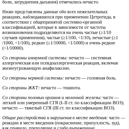
боли, затруднения дыхания) отмечались нечасто.
Ниже представлены данные обо всех нежелательных
реакциях, наблюдавшихся при применении Цетротида, в
соответствии с общепринятой системно-органной
классификацией, которые в зависимости от частоты
возникновения подразделяются на очень частые (≥1/10
случаев применения), частые (≥1/100, <1/10), нечастые (≥1
/1000, <1/100), редкие (≥1/10000, <1/1000) и очень редкие
(<1/10000).
Со стороны иммунной системы:
нечасто — системная
аллергическая или псевдоаллергическая реакция, включая
жизнеугрожающую анафилаксию.
Со стороны нервной системы:
нечасто — головная боль.
Со стороны ЖКТ:
нечасто — тошнота.
Со стороны половых органов и молочной железы
: часто —
легкий или умеренный СГЯ (I–II ст. по классификации ВОЗ);
нечасто — тяжелый СГЯ (III ст. по классификации ВОЗ).
Общие расстройства и нарушения в месте введения:
часто —
реакции в месте введения (покраснение, припухлость, зуд),
как правило, преходящие и слабо выраженные.