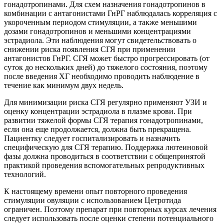
гонадотропинами. Для схем назначения гонадотропинов в
комбинации с антагонистами ГнРГ наблюдалась корреляция с
укороченным периодом стимуляции, а также меньшими
дозами гонадотропинов и меньшими концентрациями
эстрадиола. Эти наблюдения могут свидетельствовать о
снижении риска появления СГЯ при применении
антагонистов ГнРГ. СГЯ может быстро прогрессировать (от
суток до нескольких дней) до тяжелого состояния, поэтому
после введения ХГ необходимо проводить наблюдение в
течение как минимум двух недель.
Для минимизации риска СГЯ регулярно применяют УЗИ и
оценку концентрации эстрадиола в плазме крови. При
развитии тяжелой формы СГЯ терапия гонадотропинами,
если она еще продолжается, должна быть прекращена.
Пациентку следует госпитализировать и назначить
специфическую для СГЯ терапию. Поддержка лютеиновой
фазы должна проводиться в соответствии с общепринятой
практикой проведения вспомогательных репродуктивных
технологий.
К настоящему времени опыт повторного проведения
стимуляции овуляции с использованием Цетротида
ограничен. Поэтому препарат при повторных курсах лечения
следует использовать после оценки степени потенциального