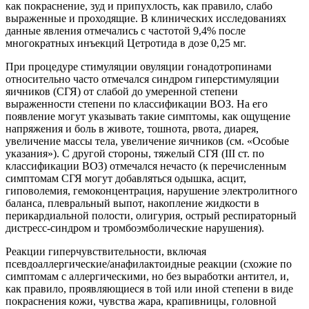
как покраснение, зуд и припухлость, как правило, слабо
выраженные и проходящие. В клинических исследованиях
данные явления отмечались с частотой 9,4% после
многократных инъекций Цетротида в дозе 0,25 мг.
При процедуре стимуляции овуляции гонадотропинами
относительно часто отмечался синдром гиперстимуляции
яичников (СГЯ) от слабой до умеренной степени
выраженности степени по классификации ВОЗ. На его
появление могут указывать такие симптомы, как ощущение
напряжения и боль в животе, тошнота, рвота, диарея,
увеличение массы тела, увеличение яичников (см. «Особые
указания»). С другой стороны, тяжелый СГЯ (III ст. по
классификации ВОЗ) отмечался нечасто (к перечисленным
симптомам СГЯ могут добавляться одышка, асцит,
гиповолемия, гемоконцентрация, нарушение электролитного
баланса, плевральный выпот, накопление жидкости в
перикардиальной полости, олигурия, острый респираторный
дистресс-синдром и тромбоэмболические нарушения).
Реакции гиперчувствительности, включая
псевдоаллергические/анафилактоидные реакции (схожие по
симптомам с аллергическими, но без выработки антител, и,
как правило, проявляющиеся в той или иной степени в виде
покраснения кожи, чувства жара, крапивницы, головной