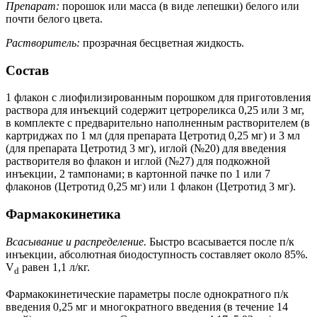
Препарат:
порошок или масса (в виде лепешки) белого или
почти белого цвета.
Растворитель:
прозрачная бесцветная жидкость.
Состав
1 флакон с лиофилизированным порошком для приготовления
раствора для инъекций содержит цетрореликса 0,25 или 3 мг,
в комплекте с предварительно наполненным растворителем (в
картриджах по 1 мл (для препарата Цетротид 0,25 мг) и 3 мл
(для препарата Цетротид 3 мг), иглой (№20) для введения
растворителя во флакон и иглой (№27) для подкожной
инъекции, 2 тампонами; в картонной пачке по 1 или 7
флаконов (Цетротид 0,25 мг) или 1 флакон (Цетротид 3 мг).
Фармакокинетика
Всасывание и распределение.
Быстро всасывается после п/к
инъекции, абсолютная биодоступность составляет около 85%.
V
равен 1,1 л/кг.
d
Фармакокинетические параметры после однократного п/к
введения 0,25 мг и многократного введения (в течение 14