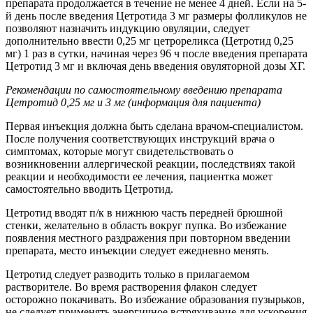
препарата продолжается в течение не менее 4 дней. Если на 5-
й день после введения Цетротида 3 мг размеры фолликулов не
позволяют назначить индукцию овуляции, следует
дополнительно ввести 0,25 мг цетрореликса (Цетротид 0,25
мг) 1 раз в сутки, начиная через 96 ч после введения препарата
Цетротид 3 мг и включая день введения овуляторной дозы ХГ.
Рекомендации по самостоятельному введению препарата
Цетротид 0,25 мг и 3 мг (информация для пациента)
Первая инъекция должна быть сделана врачом-специалистом.
После получения соответствующих инструкций врача о
симптомах, которые могут свидетельствовать о
возникновении аллергической реакции, последствиях такой
реакции и необходимости ее лечения, пациентка может
самостоятельно вводить Цетротид.
Цетротид вводят п/к в нижнюю часть передней брюшной
стенки, желательно в область вокруг пупка. Во избежание
появления местного раздражения при повторном введении
препарата, место инъекции следует ежедневно менять.
Цетротид следует разводить только в прилагаемом
растворителе. Во время растворения флакон следует
осторожно покачивать. Во избежание образования пузырьков,
не следует применять энергичное встряхивание для ускорения