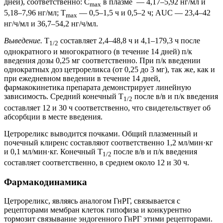
дней), соответственно: C
в плазме — 4,17–5,92 нг/мл и
max
5,18–7,96 нг/мл; T
— 0,5–1,5 ч и 0,5–2 ч; AUC — 23,4–42
max
нг/ч/мл и 36,7–54,2 нг/ч/мл.
Выведение.
T
составляет 2,4–48,8 ч и 4,1–179,3 ч после
1/2
однократного и многократного (в течение 14 дней) п/к
введения дозы 0,25 мг соответственно. При п/к введении
однократных доз цетрореликса (от 0,25 до 3 мг), так же, как и
при ежедневном введении в течение 14 дней,
фармакокинетика препарата демонстрирует линейную
зависимость. Средний конечный T
после в/в и п/к введения
1/2
составляет 12 и 30 ч соответственно, что свидетельствует об
абсорбции в месте введения.
Цетрореликс выводится почками. Общий плазменный и
почечный клиренс составляют соответственно 1,2 мл/мин·кг
и 0,1 мл/мин·кг. Конечный T
после в/в и п/к введения
1/2
составляет соответственно, в среднем около 12 и 30 ч.
Фармакодинамика
Цетрореликс, являясь аналогом ГнРГ, связывается с
рецепторами мембран клеток гипофиза и конкурентно
тормозит связывание эндогенного ГнРГ этими рецепторами.