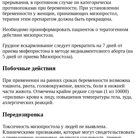
прерывания, в противном случае он категорически
противопоказан при беременности. При установлении
беременности у женщин, принимающих мизопростол,
терапия этим препаратом должна быть прекращена.
Необходимо проинформировать пациенток о тератогенном
действии мизопростола.
Грудное вскармливание следует прекратить на 7 дней от
приема мифепристона в методе медикаментозного аборта (на
5 дней от приема Мизопростола).
Побочные действия
При применении на ранних сроках беременности возможна
тошнота, рвота, головокружение, вялость, боли в нижней
части живота. Отмечены крайне редкие случаи (1 из 10000)
«прилива» крови к лицу, повышения температуры тела, зуда,
аллергических реакций.
Передозировка
Токсичность мизопростола у людей не выявлена.
Клиническими признаками, которые могут свидетельствовать
о превышении дозировки, являются сонливость, тремор,