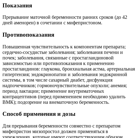
Показания
Прерывание маточной беременности ранних сроков (до 42
дней аменореи) в сочетании с мифепристоном.
Противопоказания
Повышенная чувствительность к компонентам препарата;
сердечно-сосудистые заболевания; заболевания печени и
почек; заболевания, связанные с простагландиновой
зависимостью или противопоказания к применению
простагландинов: глаукома, бронхиальная астма, артериальная
гипертензия; эндокринопатии и заболевания эндокринной
системы, в том числе сахарный диабет, дисфункция
надпочечников; гормоночувствительные опухоли; анемия;
период лактации; применение внутриматочных
контрацептивов (перед применением необходимо удалить
ВМК); подозрение на внематочную беременность.
Способ применения и дозы
Для прерывания беременности совместно с препаратом
мифепристон мизопростол должен применяться в
учреждениях, которые имеют соответствующим образом