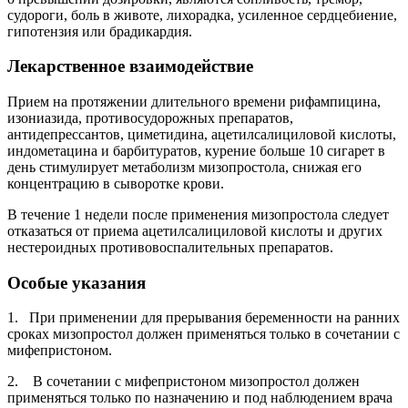
судороги, боль в животе, лихорадка, усиленное сердцебиение,
гипотензия или брадикардия.
Лекарственное взаимодействие
Прием на протяжении длительного времени рифампицина,
изониазида, противосудорожных препаратов,
антидепрессантов, циметидина, ацетилсалициловой кислоты,
индометацина и барбитуратов, курение больше 10 сигарет в
день стимулирует метаболизм мизопростола, снижая его
концентрацию в сыворотке крови.
В течение 1 недели после применения мизопростола следует
отказаться от приема ацетилсалициловой кислоты и других
нестероидных противовоспалительных препаратов.
Особые указания
1. При применении для прерывания беременности на ранних
сроках мизопростол должен применяться только в сочетании с
мифепристоном.
2. В сочетании с мифепристоном мизопростол должен
применяться только по назначению и под наблюдением врача