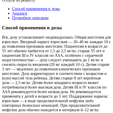
Отпуск по рецепту
Способ применения и дозы
Аналоги
Подробное описание
Способ применения и дозы
В/в, дозу устанавливают индивидуально. Общая анестезия для
взрослых. Вводный наркоз: взрослым — 20–40 мг каждые 10 с
до появления признаков анестезии. Пациентам в возрасте до
55 лет обычно требуется от 1,5 до 2,5 мг/кг, старше 55 лет и
пациентам III и IV классов по ASA, особенно с сердечной
недостаточностью — дозу следует уменьшить до 1 мг/кг и
снизить скорость введения (20 мг каждый 10 с). Детям старше
3 лет — медленно до появления клинических признаков
анестезии. Дозу корректируют в соответствии с возрастом и
(или) массой тела ребенка. Детям старше 8 лет вероятная
доза — 2,5 мг/кг. Детям более младшего возраста может
потребоваться более высокая доза. Детям III и IV классов по
ASA рекомендуется более низкая доза. Не рекомендуется
применять у детей в возрасте до 3 лет. Поддержание наркоза:
взрослым — в виде продолжительной инфузии либо
повторных болюсных инъекций. При продолжительной
инфузии доза обычно находится в интервале 6–12 мг/кг.