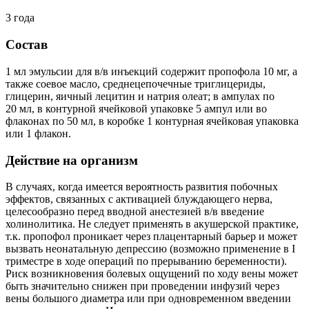
3 года
Состав
1 мл эмульсии для в/в инъекций содержит пропофола 10 мг, а
также соевое масло, среднецепочечные триглицериды,
глицерин, яичный лецитин и натрия олеат; в ампулах по
20 мл, в контурной ячейковой упаковке 5 ампул или во
флаконах по 50 мл, в коробке 1 контурная ячейковая упаковка
или 1 флакон.
Действие на организм
В случаях, когда имеется вероятность развития побочных
эффектов, связанных с активацией блуждающего нерва,
целесообразно перед вводной анестезией в/в введение
холинолитика. Не следует применять в акушерской практике,
т.к. пропофол проникает через плацентарный барьер и может
вызвать неонатальную депрессию (возможно применение в I
триместре в ходе операций по прерыванию беременности).
Риск возникновения болевых ощущений по ходу вены может
быть значительно снижен при проведении инфузий через
вены большого диаметра или при одновременном введении