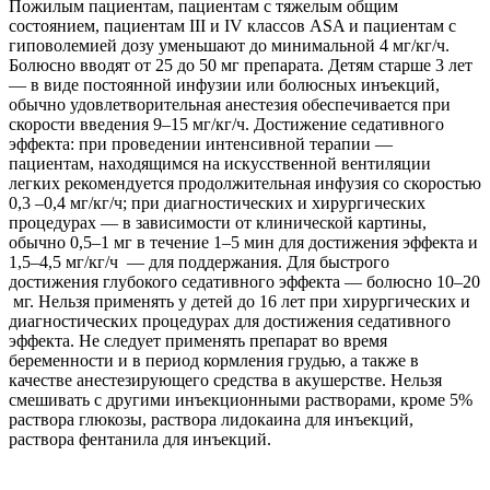
Пожилым пациентам, пациентам с тяжелым общим
состоянием, пациентам III и IV классов ASA и пациентам с
гиповолемией дозу уменьшают до минимальной 4 мг/кг/ч.
Болюсно вводят от 25 до 50 мг препарата. Детям старше 3 лет
— в виде постоянной инфузии или болюсных инъекций,
обычно удовлетворительная анестезия обеспечивается при
скорости введения 9–15 мг/кг/ч. Достижение седативного
эффекта: при проведении интенсивной терапии —
пациентам, находящимся на искусственной вентиляции
легких рекомендуется продолжительная инфузия со скоростью
0,3 –0,4 мг/кг/ч; при диагностических и хирургических
процедурах — в зависимости от клинической картины,
обычно 0,5–1 мг в течение 1–5 мин для достижения эффекта и
1,5–4,5 мг/кг/ч — для поддержания. Для быстрого
достижения глубокого седативного эффекта — болюсно 10–20
мг. Нельзя применять у детей до 16 лет при хирургических и
диагностических процедурах для достижения седативного
эффекта. Не следует применять препарат во время
беременности и в период кормления грудью, а также в
качестве анестезирующего средства в акушерстве. Нельзя
смешивать с другими инъекционными растворами, кроме 5%
раствора глюкозы, раствора лидокаина для инъекций,
раствора фентанила для инъекций.