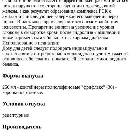
сывороточной амилазы. Этот эффект должен рассматриваться
не как нарушение со стороны функции поджелудочной
железы, а как результат образования комплекса ГЭК с
амилазой с последующей задержкой его выведения через
почки. В настоящее время случаи такого взаимодействия
неизвестны. Препарат не влияет на увеличение уровня
глюкозы в сыворотке крови после гидролиза ?-амилазой и
может применяться у больных с сахарным диабетом.
Использование в педиатрии
Дозу для детей следует подбирать индивидуально в
соответствии с потребностью в коллоидах и с учетом тяжести
основного заболевания, показателей гемодинамики, водного
баланса.
Форма выпуска
250 мл - контейнеры полиолефиновые "фрифлекс" (30) -
коробки картонные.
Условия отпуска
рецептурные
Производитель