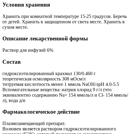
Условия хранения
Хранить при комнатной температуре 15-25 градусов. Беречь
от детей. Хранить в защищенном от света месте. Хранить в
сухом месте.
Описание лекарственной формы
Раствор для инфузий 6%
Состав
гидроксиэтилированный крахмал 130/0.460 г
теоретическая осмолярность 308 мОсм/л
титруемая кислотность менее 1 ммоль NaOH/лpH 4.0-5.5
Вспомогательные вещества: натрия хлорид 9 г/л (что
эквивалентно содержанию Na+ 154 ммоль/л и Cl- 154 ммоль/
л), вода д/и
Фармакологическое действие
Плазмозамещающий препарат.
Волювен является раствором гидроксиэтилированного