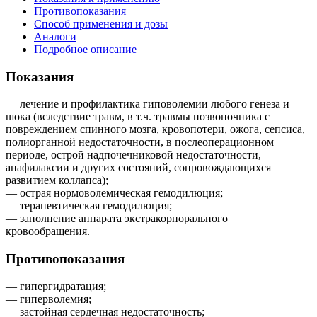
Противопоказания
Способ применения и дозы
Аналоги
Подробное описание
Показания
— лечение и профилактика гиповолемии любого генеза и
шока (вследствие травм, в т.ч. травмы позвоночника с
повреждением спинного мозга, кровопотери, ожога, сепсиса,
полиорганной недостаточности, в послеоперационном
периоде, острой надпочечниковой недостаточности,
анафилаксии и других состояний, сопровождающихся
развитием коллапса);
— острая нормоволемическая гемодилюция;
— терапевтическая гемодилюция;
— заполнение аппарата экстракорпорального
кровообращения.
Противопоказания
— гипергидратация;
— гиперволемия;
— застойная сердечная недостаточность;