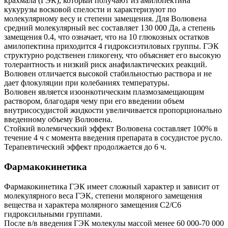
крахмала (ГЭК), который получают из амилопектина
кукурузы восковой спелости и характеризуют по
молекулярному весу и степени замещения. Для Волювена
средний молекулярный вес составляет 130 000 Да, а степень
замещения 0.4, что означает, что на 10 глюкозных остатков
амилопектина приходится 4 гидроксиэтиловых группы. ГЭК
структурно родственен гликогену, что объясняет его высокую
толерантность и низкий риск анафилактических реакций.
Волювен отличается высокой стабильностью раствора и не
дает флокуляции при колебаниях температуры.
Волювен является изоонкотическим плазмозамещающим
раствором, благодаря чему при его введении объем
внутрисосудистой жидкости увеличивается пропорционально
введенному объему Волювена.
Стойкий волемический эффект Волювена составляет 100% в
течение 4 ч с момента введения препарата в сосудистое русло.
Терапевтический эффект продолжается до 6 ч.
Фармакокинетика
Фармакокинетика ГЭК имеет сложный характер и зависит от
молекулярного веса ГЭК, степени молярного замещения
вещества и характера молярного замещения С2/С6
гидроксильными группами.
После в/в введения ГЭК молекулы массой менее 60 000-70 000