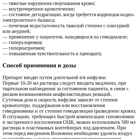
— тяжелые нарушения свертывания крови;
— внутричерепное кровотечение;
— состояние дегидратации, когда требуется коррекция водно-
электролитного баланса;
— почечная недостаточность тяжелой степени с олигурией
или анурией;
— применение у пациентов, находящихся на гемодиализе;
— гиперхлоремия;
— гипернатриемия;
— повышенная чувствительность к препарату.
Способ применения и дозы
Препарат вводят путем длительной в/в инфузии.
Первые 10-20 мл раствора следует вводить медленно, при
тщательном наблюдении за состоянием пациента, в связи с
риском возникновения анафилактоидных реакций.
Суточная доза и скорость инфузии зависят от степени
кровопотери, поддержания или восстановления
гемодинамики и от степени гемодилюции (разведение крови).
В ситуациях, требующих быстрой компенсации гиповолемии
и экстренного восполнения ОЦК, можно использовать 500 мл
раствора в пластиковых контейнерах под давлением. При
этом перед введением Волювена необходимо удалить воздух
из контейнера с целью предотвращения возникновения