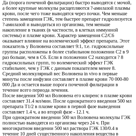
Да (порога почечной фильтрации) быстро выводятся с мочой,
а более крупные молекулы расщепляются ?-амилазой плазмы
крови, после чего тоже выводятся через почки. Чем меньше
степень замещения ГЭК, тем быстрее препарат гидролизуется
?-амилазой и выводиться из организма, тем меньше
накопление в тканях (в частности, в клетках иммунной
системы) и плазме крови. Характер замещения С2/С6
оказывает влияние на волемический эффект препарата. Этот
показатель у Волювена составляет 9:1, т.е. гидроксильные
группы расположены в более стабильном положении С2 в 9
раз больше, чем в С6. Если в положении С2 находится ? 8
гидроксильных групп, то волемический эффект ГЭК
стабильнее, чем у ГЭК с данным показателем менее 8.
Средний молекулярный вес Волювена in vivo в первые
минуты после инфузии составляет в плазме крови 70 000-80
000 Да и остается выше порога почечной фильтрации в
течение всего периода лечения.
После введения 500 мл Волювена его клиренс в плазме крови
составляет 31.4 мл/мин. После однократного введения 500 мл
препарата T1/2 в плазме крови в первой фазе выведения
составляет 1.4 ч, а во второй фазе - 12.1 ч.
При однократном введении 500 мл Волювена молекулы ГЭК
полностью выводятся из организма через 24 ч. При
многократном введении 500 мл раствора ГЭК 130/0.4 в
течение 10 дней существенного накопления вещества в