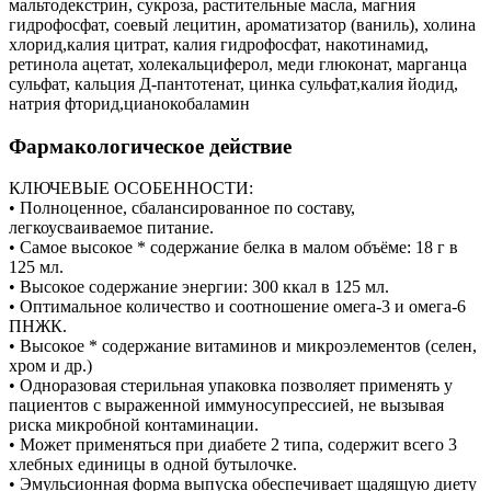
мальтодекстрин, сукроза, растительные масла, магния
гидрофосфат, соевый лецитин, ароматизатор (ваниль), холина
хлорид,калия цитрат, калия гидрофосфат, накотинамид,
ретинола ацетат, холекальциферол, меди глюконат, марганца
сульфат, кальция Д-пантотенат, цинка сульфат,калия йодид,
натрия фторид,цианокобаламин
Фармакологическое действие
КЛЮЧЕВЫЕ ОСОБЕННОСТИ:
• Полноценное, сбалансированное по составу,
легкоусваиваемое питание.
• Самое высокое * содержание белка в малом объёме: 18 г в
125 мл.
• Высокое содержание энергии: 300 ккал в 125 мл.
• Оптимальное количество и соотношение омега-3 и омега-6
ПНЖК.
• Высокое * содержание витаминов и микроэлементов (селен,
хром и др.)
• Одноразовая стерильная упаковка позволяет применять у
пациентов с выраженной иммуносупрессией, не вызывая
риска микробной контаминации.
• Может применяться при диабете 2 типа, содержит всего 3
хлебных единицы в одной бутылочке.
• Эмульсионная форма выпуска обеспечивает щадящую диету