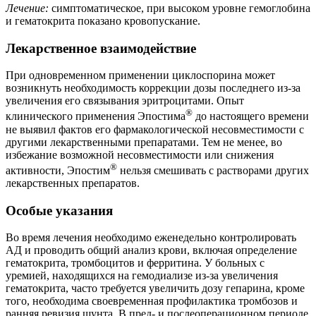
Лечение:
симптоматическое, при высоком уровне гемоглобина
и гематокрита показано кровопускание.
Лекарственное взаимодействие
При одновременном применении циклоспорина может
возникнуть необходимость коррекции дозы последнего из-за
увеличения его связывания эритроцитами. Опыт
®
клинического применения Эпостима
до настоящего времени
не выявил фактов его фармакологической несовместимости с
другими лекарственными препаратами. Тем не менее, во
избежание возможной несовместимости или снижения
®
активности, Эпостим
нельзя смешивать с растворами других
лекарственных препаратов.
Особые указания
Во время лечения необходимо еженедельно контролировать
АД и проводить общий анализ крови, включая определение
гематокрита, тромбоцитов и ферритина. У больных с
уремией, находящихся на гемодиализе из-за увеличения
гематокрита, часто требуется увеличить дозу гепарина, кроме
того, необходима своевременная профилактика тромбозов и
ранняя ревизия шунта. В пред- и послеоперационном периоде