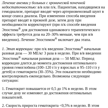
Лечение анемии у больных с хронической почечной
недостаточностью:
в/в или п/к. Пациентам, находящимся на
гемодиализе, препарат вводят через артериовенозный шунт в
конце сеанса диализа. При изменении способа введения
препарат вводят в прежней дозе, затем дозу при
необходимости корректируют (при п/к способе введения
®
Эпостима
для достижения одинакового терапевтического
эффекта требуется доза на 20–30% меньше, чем при в/в
®
введении). Лечение Эпостимом
включает два этапа.
®
1. Этап коррекции:
при п/к введении Эпостима
начальная
разовая доза — 30 МЕ/кг 3 раза в неделю. При в/в введении
®
Эпостима
начальная разовая доза — 50 МЕ/кг. Период
коррекции длится до момента достижения оптимального
уровня гемоглобина (100–120 г/л у взрослых и 95–110 г/л у
детей) и гематокрита (30–35%). Эти показатели необходимо
контролировать еженедельно. Возможны следующие
ситуации:
1. Гематокрит повышается от 0,5 до 1% в неделю. В этом
случае дозу не изменяют до достижения оптимальных
показателей.
2. Скорость прироста гематокрита <0,5% в неделю. В этом