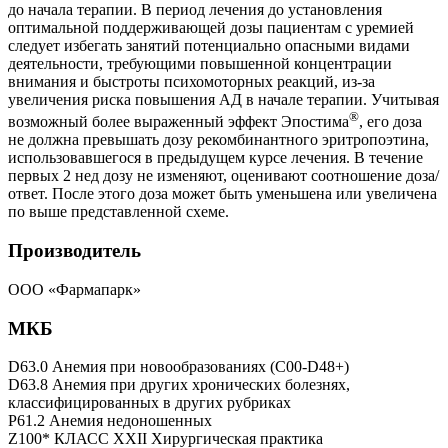
до начала терапии. В период лечения до установления
оптимальной поддерживающей дозы пациентам с уремией
следует избегать занятий потенциально опасными видами
деятельности, требующими повышенной концентрации
внимания и быстроты психомоторных реакций, из-за
увеличения риска повышения АД в начале терапии. Учитывая
®
возможный более выраженный эффект Эпостима
, его доза
не должна превышать дозу рекомбинантного эритропоэтина,
использовавшегося в предыдущем курсе лечения. В течение
первых 2 нед дозу не изменяют, оценивают соотношение доза/
ответ. После этого доза может быть уменьшена или увеличена
по выше представленной схеме.
Производитель
ООО «Фармапарк»
МКБ
D63.0 Анемия при новообразованиях (C00-D48+)
D63.8 Анемия при других хронических болезнях,
классифицированных в других рубриках
P61.2 Анемия недоношенных
Z100* КЛАСС XXII Хирургическая практика