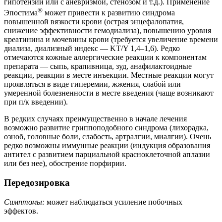
гипотензии или с аневризмой, стенозом и т.д.). Применение
®
Эпостима
может привести к развитию синдрома
повышенной вязкости крови (острая энцефалопатия,
снижение эффективности гемодиализа), повышению уровня
креатинина и мочевины крови (требуется увеличение времени
диализа, диализный индекс — KT/Y 1,4–1,6). Редко
отмечаются кожные аллергические реакции к компонентам
препарата — сыпь, крапивница, зуд, анафилактоидные
реакции, реакции в месте инъекции. Местные реакции могут
проявляться в виде гиперемии, жжения, слабой или
умеренной болезненности в месте введения (чаще возникают
при п/к введении).
В редких случаях преимущественно в начале лечения
возможно развитие гриппоподобного синдрома (лихорадка,
озноб, головные боли, слабость, артралгии, миалгии). Очень
редко возможны иммунные реакции (индукция образования
антител с развитием парциальной красноклеточной аплазии
или без нее), обострение порфирии.
Передозировка
Симптомы:
может наблюдаться усиление побочных
эффектов.