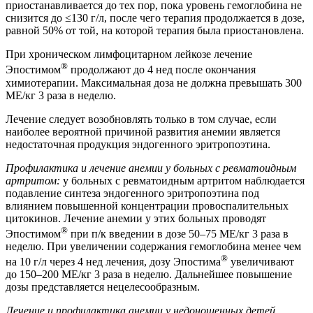
приостанавливается до тех пор, пока уровень гемоглобина не
снизится до ≤130 г/л, после чего терапия продолжается в дозе,
равной 50% от той, на которой терапия была приостановлена.
При хроническом лимфоцитарном лейкозе лечение
®
Эпостимом
продолжают до 4 нед после окончания
химиотерапии. Максимальная доза не должна превышать 300
МЕ/кг 3 раза в неделю.
Лечение следует возобновлять только в том случае, если
наиболее вероятной причиной развития анемии является
недостаточная продукция эндогенного эритропоэтина.
Профилактика и лечение анемии у больных с ревматоидным
артритом:
у больных с ревматоидным артритом наблюдается
подавление синтеза эндогенного эритропоэтина под
влиянием повышенной концентрации провоспалительных
цитокинов. Лечение анемии у этих больных проводят
®
Эпостимом
при п/к введении в дозе 50–75 МЕ/кг 3 раза в
неделю. При увеличении содержания гемоглобина менее чем
®
на 10 г/л через 4 нед лечения, дозу Эпостима
увеличивают
до 150–200 МЕ/кг 3 раза в неделю. Дальнейшее повышение
дозы представляется нецелесообразным.
Лечение и профилактика анемии у недоношенных детей,