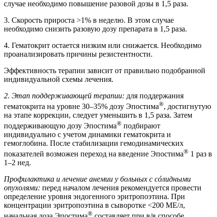
случае необходимо повышение разовой дозы в 1,5 раза.
3. Скорость прироста >1% в неделю. В этом случае
необходимо снизить разовую дозу препарата в 1,5 раза.
4. Гематокрит остается низким или снижается. Необходимо
проанализировать причины резистентности.
Эффективность терапии зависит от правильно подобранной
индивидуальной схемы лечения.
2. Этап поддерживающей терапии:
для поддержания
®
гематокрита на уровне 30–35% дозу Эпостима
, достигнутую
на этапе коррекции, следует уменьшить в 1,5 раза. Затем
®
поддерживающую дозу Эпостима
подбирают
индивидуально с учетом динамики гематокрита и
гемоглобина. После стабилизации гемодинамических
®
показателей возможен переход на введение Эпостима
1 раз в
1–2 нед.
Профилактика и лечение анемии у больных с сóлидными
опухолями:
перед началом лечения рекомендуется провести
определение уровня эндогенного эритропоэтина. При
концентрации эритропоэтина в сыворотке <200 МЕ/л,
®
начальная доза Эпостима
составляет при в/в способе