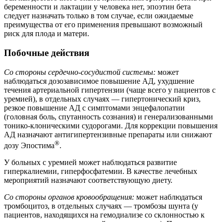
беременности и лактации у человека нет, эпоэтин бета
следует назначать только в том случае, если ожидаемые
преимущества от его применения превышают возможный
риск для плода и матери.
Побочные действия
Со стороны сердечно-сосудистой системы:
может
наблюдаться дозозависимое повышение АД, ухудшение
течения артериальной гипертензии (чаще всего у пациентов с
уремией), в отдельных случаях — гипертонический криз,
резкое повышение АД с симптомами энцефалопатии
(головная боль, спутанность сознания) и генерализованными
тонико-клоническими судорогами. Для коррекции повышения
АД назначают антигипертензивные препараты или снижают
®
дозу Эпостима
.
У больных с уремией может наблюдаться развитие
гиперкалиемии, гиперфосфатемии. В качестве лечебных
мероприятий назначают соответствующую диету.
Со стороны органов кровообращения:
может наблюдаться
тромбоцитоз, в отдельных случаях — тромбозы шунта (у
пациентов, находящихся на гемодиализе со склонностью к