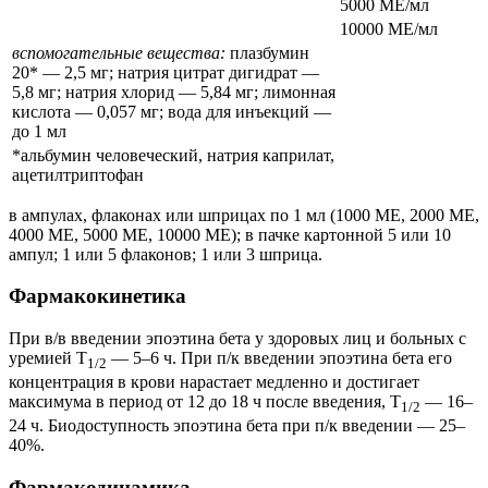
5000 МЕ/мл
10000 МЕ/мл
вспомогательные вещества:
плазбумин
20* — 2,5 мг; натрия цитрат дигидрат —
5,8 мг; натрия хлорид — 5,84 мг; лимонная
кислота — 0,057 мг; вода для инъекций —
до 1 мл
*альбумин человеческий, натрия каприлат,
ацетилтриптофан
в ампулах, флаконах или шприцах по 1 мл (1000 МЕ, 2000 МЕ,
4000 МЕ, 5000 МЕ, 10000 МЕ); в пачке картонной 5 или 10
ампул; 1 или 5 флаконов; 1 или 3 шприца.
Фармакокинетика
При в/в введении эпоэтина бета у здоровых лиц и больных с
уремией T
— 5–6 ч. При п/к введении эпоэтина бета его
1/2
концентрация в крови нарастает медленно и достигает
максимума в период от 12 до 18 ч после введения, T
— 16–
1/2
24 ч. Биодоступность эпоэтина бета при п/к введении — 25–
40%.
Фармакодинамика