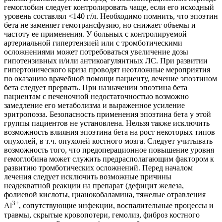
гемоглобин следует контролировать чаще, если его исходный
уровень составлял <140 г/л. Необходимо помнить, что эпоэтин
бета не заменяет гемотрансфузию, но снижает объемы и
частоту ее применения. У больных с контролируемой
артериальной гипертензией или с тромботическими
осложнениями может потребоваться увеличение дозы
гипотензивных и/или антикоагулянтных ЛС. При развитии
гипертонического криза проводят неотложные мероприятия
по оказанию врачебной помощи пациенту, лечение эпоэтином
бета следует прервать. При назначении эпоэтина бета
пациентам с печеночной недостаточностью возможно
замедление его метаболизма и выраженное усиление
эритропоэза. Безопасность применения эпоэтина бета у этой
группы пациентов не установлена. Нельзя также исключить
возможность влияния эпоэтина бета на рост некоторых типов
опухолей, в т.ч. опухолей костного мозга. Следует учитывать
возможность того, что предоперационное повышение уровня
гемоглобина может служить предрасполагающим фактором к
развитию тромботических осложнений. Перед началом
лечения следует исключить возможные причины
неадекватной реакции на препарат (дефицит железа,
фолиевой кислоты, цианокобаламина, тяжелые отравления
3+
Аl
, сопутствующие инфекции, воспалительные процессы и
травмы, скрытые кровопотери, гемолиз, фиброз костного