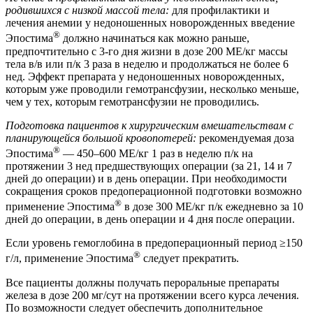
родившихся с низкой массой тела:
для профилактики и
лечения анемии у недоношенных новорожденных введение
®
Эпостима
должно начинаться как можно раньше,
предпочтительно с 3-го дня жизни в дозе 200 МЕ/кг массы
тела в/в или п/к 3 раза в неделю и продолжаться не более 6
нед. Эффект препарата у недоношенных новорожденных,
которым уже проводили гемотрансфузии, несколько меньше,
чем у тех, которым гемотрансфузии не проводились.
Подготовка пациентов к хирургическим вмешательствам с
планирующейся большой кровопотерей:
рекомендуемая доза
®
Эпостима
— 450–600 МЕ/кг 1 раз в неделю п/к на
протяжении 3 нед предшествующих операции (за 21, 14 и 7
дней до операции) и в день операции. При необходимости
сокращения сроков предоперационной подготовки возможно
®
применение Эпостима
в дозе 300 МЕ/кг п/к ежедневно за 10
дней до операции, в день операции и 4 дня после операции.
Если уровень гемоглобина в предоперационный период ≥150
®
г/л, применение Эпостима
следует прекратить.
Все пациенты должны получать пероральные препараты
железа в дозе 200 мг/сут на протяжении всего курса лечения.
По возможности следует обеспечить дополнительное