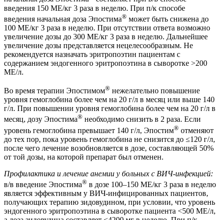
введения 150 МЕ/кг 3 раза в неделю. При п/к способе
®
введения начальная доза Эпостима
может быть снижена до
100 МЕ/кг 3 раза в неделю. При отсутствии ответа возможно
увеличение дозы до 300 МЕ/кг 3 раза в неделю. Дальнейшее
увеличение дозы представляется нецелесообразным. Не
рекомендуется назначать эритропоэтин пациентам с
содержанием эндогенного эритропоэтина в сыворотке >200
МЕ/л.
®
Во время терапии Эпостимом
нежелательно повышение
уровня гемоглобина более чем на 20 г/л в месяц или выше 140
г/л. При повышении уровня гемоглобина более чем на 20 г/л в
®
месяц, дозу Эпостима
необходимо снизить в 2 раза. Если
®
уровень гемоглобина превышает 140 г/л, Эпостим
отменяют
до тех пор, пока уровень гемоглобина не снизится до ≤120 г/л,
после чего лечение возобновляется в дозе, составляющей 50%
от той дозы, на которой препарат был отменен.
Профилактика и лечение анемии у больных с ВИЧ-инфекцией:
®
в/в введение Эпостима
в дозе 100–150 МЕ/кг 3 раза в неделю
является эффективным у ВИЧ-инфицированных пациентов,
получающих терапию зидовудином, при условии, что уровень
эндогенного эритропоэтина в сыворотке пациента <500 МЕ/л,
а доза зидовудина составляет <4200 мг в неделю. При п/к