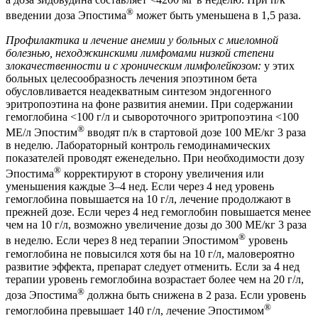
®
введении доза Эпостима
может быть уменьшена в 1,5 раза.
Профилактика и лечение анемии у больных с миеломной
болезнью, неходжкинскими лимфомами низкой степени
злокачественности и с хроническим лимфолейкозом:
у этих
больных целесообразность лечения эпоэтином бета
обусловливается неадекватным синтезом эндогенного
эритропоэтина на фоне развития анемии. При содержании
гемоглобина <100 г/л и сывороточного эритропоэтина <100
®
МЕ/л Эпостим
вводят п/к в стартовой дозе 100 МЕ/кг 3 раза
в неделю. Лабораторный контроль гемодинамических
показателей проводят еженедельно. При необходимости дозу
®
Эпостима
корректируют в сторону увеличения или
уменьшения каждые 3–4 нед. Если через 4 нед уровень
гемоглобина повышается на 10 г/л, лечение продолжают в
прежней дозе. Если через 4 нед гемоглобин повышается менее
чем на 10 г/л, возможно увеличение дозы до 300 МЕ/кг 3 раза
®
в неделю. Если через 8 нед терапии Эпостимом
уровень
гемоглобина не повысился хотя бы на 10 г/л, маловероятно
развитие эффекта, препарат следует отменить. Если за 4 нед
терапии уровень гемоглобина возрастает более чем на 20 г/л,
®
доза Эпостима
должна быть снижена в 2 раза. Если уровень
®
гемоглобина превышает 140 г/л, лечение Эпостимом