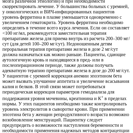
мозга различной этиологии) и при необходимости
скорректировать лечение. У большинства больных с уремией,
у онкологических и ВИЧ-инфицированных пациентов
уровень ферритина в плазме уменьшается одновременно с
увеличением гематокрита. Уровень ферритина необходимо
определять в течение всего курса лечения. Если он составляет
<100 нг/мл, рекомендуется заместительная терапия
препаратами железа для приема внутрь из расчета 200–300 мг/
сут (для детей 100–200 мг/сут). Недоношенным детям
пероральная терапия препаратами железа в дозе 2 мг/сут
должна назначаться как можно раньше. Пациенты, сдающие
аутологичную кровь и находящиеся в пред- или в
послеоперационном периоде, также должны получать
адекватную терапию препаратами железа в дозе до 200 мг/сут.
У пациентов с уремией коррекция анемии эпоэтином бета
может вызвать улучшение аппетита и увеличение всасывания
калия и белков. В этой связи может потребоваться
периодическая коррекция параметров гемодиализа для
+
поддержания уровня мочевины, креатинина и К
в пределах
нормы. У этих пациентов необходимо также контролировать
уровень электролитов в сыворотке крови. При применении
эпоэтина бета у женщин репродуктивного возраста возможно
возобновление менструаций. Пациентку следует
предупредить о возможности наступления беременности и
необходимости применения надежных методов контрацепции