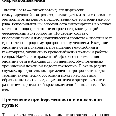
Эпоэтин бета — гликопротеид, специфически
стимулирующий эритропоэз, активирует митоз и созревание
эритроцитов из клеток-предшественников эритроцитарного
ряда. Рекомбинантный эпоэтин бета синтезируется в клетках
млекопитающих, в которые встроен ген, кодирующий
человеческий эритропоэтин. По своему составу,
биологическим и иммунологическим свойствам эпоэтин бета
идентичен природному эритропоэтину человека. Введение
эпоэтина бета приводит к повышению гемоглобина и
гематокрита, улучшению кровоснабжения тканей и работы
сердца. Наиболее выраженный эффект от применения
эпоэтина бета наблюдается при анемиях, обусловленных
хронической почечной недостаточностью. В очень редких
случаях, при длительном применении эритропоэтина для
терапии анемических состояний может наблюдаться
образование нейтрализующих антител к эритропоэтину с
развитием парциальной красноклеточной аплазии или без
нее.
Применение при беременности и кормлении
грудью
Так как достаточного опыта применения эритропоэтина при