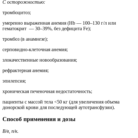
С осторожностью:
тромбоцитоз;
умеренно выраженная анемия (Hb — 100–130 г/л или
гематокрит — 30–39%, без дефицита Fe);
тромбоз (в анамнезе);
серповидно-клеточная анемия;
злокачественные новообразования;
рефрактерная анемия;
эпилепсия;
хроническая печеночная недостаточность;
пациенты с массой тела <50 кг (для увеличения объема
донорской крови для последующей аутотрансфузии).
Способ применения и дозы
В/в, п/к.