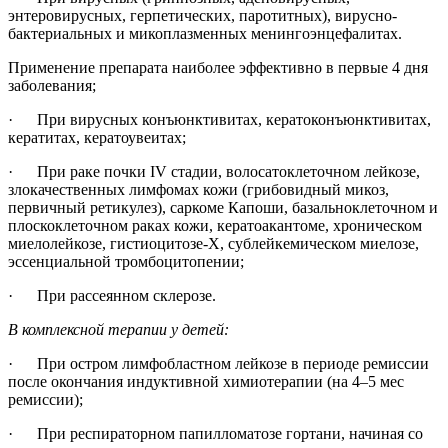
энтеровирусных, герпетических, паротитных), вирусно-
бактериальных и микоплазменных менингоэнцефалитах.
Применение препарата наиболее эффективно в первые 4 дня
заболевания;
· При вирусных конъюнктивитах, кератоконъюнктивитах,
кератитах, кератоувеитах;
· При раке почки IV стадии, волосатоклеточном лейкозе,
злокачественных лимфомах кожи (грибовидный микоз,
первичный ретикулез), саркоме Капоши, базальноклеточном и
плоскоклеточном раках кожи, кератоакантоме, хроническом
миелолейкозе, гистиоцитозе-X, сублейкемическом миелозе,
эссенциальной тромбоцитопении;
· При рассеянном склерозе.
В комплексной терапии у детей:
· При остром лимфобластном лейкозе в периоде ремиссии
после окончания индуктивной химиотерапии (на 4–5 мес
ремиссии);
· При респираторном папилломатозе гортани, начиная со