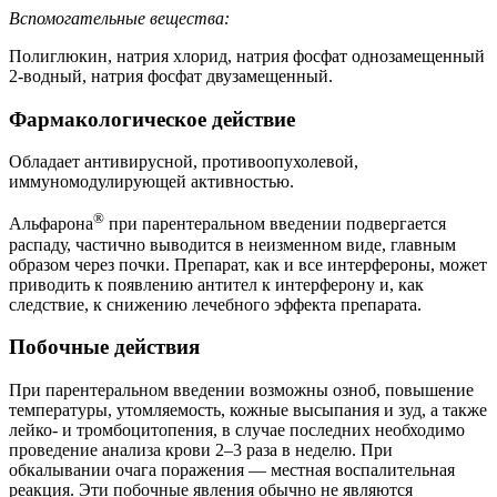
Вспомогательные вещества:
Полиглюкин, натрия хлорид, натрия фосфат однозамещенный
2-водный, натрия фосфат двузамещенный.
Фармакологическое действие
Обладает антивирусной, противоопухолевой,
иммуномодулирующей активностью.
®
Альфарона
при парентеральном введении подвергается
распаду, частично выводится в неизменном виде, главным
образом через почки. Препарат, как и все интерфероны, может
приводить к появлению антител к интерферону и, как
следствие, к снижению лечебного эффекта препарата.
Побочные действия
При парентеральном введении возможны озноб, повышение
температуры, утомляемость, кожные высыпания и зуд, а также
лейко- и тромбоцитопения, в случае последних необходимо
проведение анализа крови 2–3 раза в неделю. При
обкалывании очага поражения — местная воспалительная
реакция. Эти побочные явления обычно не являются