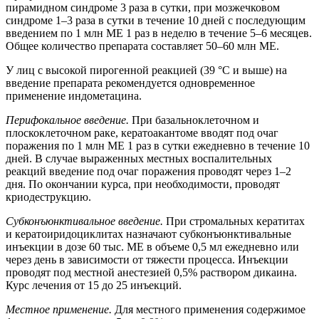
пирамидном синдроме 3 раза в сутки, при мозжечковом
синдроме 1–3 раза в сутки в течение 10 дней с последующим
введением по 1 млн ME 1 раз в неделю в течение 5–6 месяцев.
Общее количество препарата составляет 50–60 млн ME.
У лиц с высокой пирогенной реакцией (39 °С и выше) на
введение препарата рекомендуется одновременное
применение индометацина.
Перифокальное введение.
При базальноклеточном и
плоскоклеточном раке, кератоакантоме вводят под очаг
поражения по 1 млн ME 1 раз в сутки ежедневно в течение 10
дней. В случае выраженных местных воспалительных
реакций введение под очаг поражения проводят через 1–2
дня. По окончании курса, при необходимости, проводят
криодеструкцию.
Субконъюнктивальное введение.
При стромальных кератитах
и кератоиридоциклитах назначают субконъюнктивальные
инъекции в дозе 60 тыс. ME в объеме 0,5 мл ежедневно или
через день в зависимости от тяжести процесса. Инъекции
проводят под местной анестезией 0,5% раствором дикаина.
Курс лечения от 15 до 25 инъекций.
Местное применение.
Для местного применения содержимое