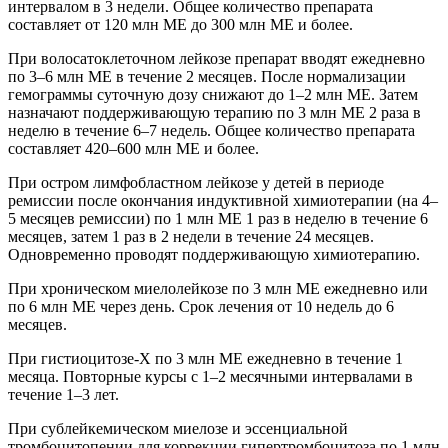
интервалом в 3 недели. Общее количество препарата
составляет от 120 млн ME до 300 млн ME и более.
При волосатоклеточном лейкозе препарат вводят ежедневно
по 3–6 млн ME в течение 2 месяцев. После нормализации
гемограммы суточную дозу снижают до 1–2 млн ME. Затем
назначают поддерживающую терапию по 3 млн ME 2 раза в
неделю в течение 6–7 недель. Общее количество препарата
составляет 420–600 млн ME и более.
При остром лимфобластном лейкозе у детей в периоде
ремиссии после окончания индуктивной химиотерапии (на 4–
5 месяцев ремиссии) по 1 млн ME 1 раз в неделю в течение 6
месяцев, затем 1 раз в 2 недели в течение 24 месяцев.
Одновременно проводят поддерживающую химиотерапию.
При хроническом миелолейкозе по 3 млн ME ежедневно или
по 6 млн ME через день. Срок лечения от 10 недель до 6
месяцев.
При гистиоцитозе-X по 3 млн ME ежедневно в течение 1
месяца. Повторные курсы с 1–2 месячными интервалами в
течение 1–3 лет.
При сублейкемическом миелозе и эссенциальной
тромбоцитопении для коррекции гипертромбоцитоза по 1 млн