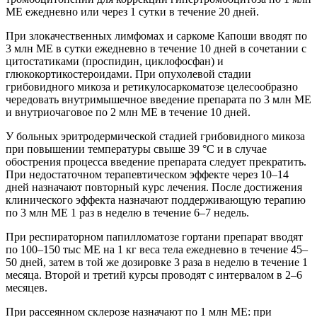
ME ежедневно или через 1 сутки в течение 20 дней.
При злокачественных лимфомах и саркоме Капоши вводят по
3 млн ME в сутки ежедневно в течение 10 дней в сочетании с
цитостатиками (проспидин, циклофосфан) и
глюкокортикостероидами. При опухолевой стадии
грибовидного микоза и ретикулосаркоматозе целесообразно
чередовать внутримышечное введение препарата по 3 млн ME
и внутриочаговое по 2 млн ME в течение 10 дней.
У больных эритродермической стадией грибовидного микоза
при повышении температуры свыше 39 °С и в случае
обострения процесса введение препарата следует прекратить.
При недостаточном терапевтическом эффекте через 10–14
дней назначают повторный курс лечения. После достижения
клинического эффекта назначают поддерживающую терапию
по 3 млн ME 1 раз в неделю в течение 6–7 недель.
При респираторном папилломатозе гортани препарат вводят
по 100–150 тыс ME на 1 кг веса тела ежедневно в течение 45–
50 дней, затем в той же дозировке 3 раза в неделю в течение 1
месяца. Второй и третий курсы проводят с интервалом в 2–6
месяцев.
При рассеянном склерозе назначают по 1 млн ME: при