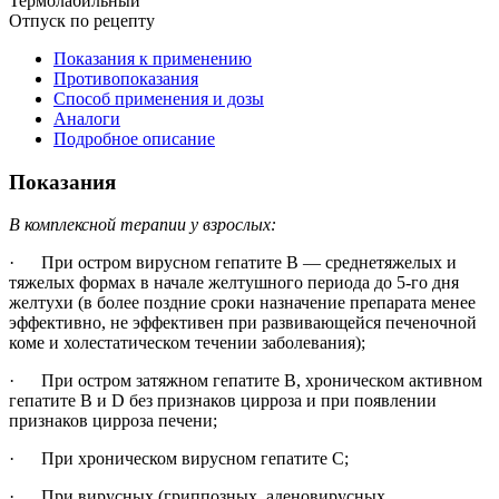
Термолабильный
Отпуск по рецепту
Показания к применению
Противопоказания
Способ применения и дозы
Аналоги
Подробное описание
Показания
В комплексной терапии у взрослых:
· При остром вирусном гепатите В — среднетяжелых и
тяжелых формах в начале желтушного периода до 5-го дня
желтухи (в более поздние сроки назначение препарата менее
эффективно, не эффективен при развивающейся печеночной
коме и холестатическом течении заболевания);
· При остром затяжном гепатите В, хроническом активном
гепатите В и D без признаков цирроза и при появлении
признаков цирроза печени;
· При хроническом вирусном гепатите С;
· При вирусных (гриппозных, аденовирусных,