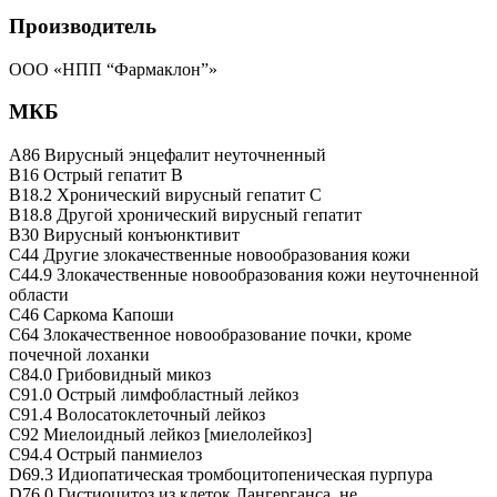
Производитель
ООО «НПП “Фармаклон”»
МКБ
A86 Вирусный энцефалит неуточненный
B16 Острый гепатит B
B18.2 Хронический вирусный гепатит C
B18.8 Другой хронический вирусный гепатит
B30 Вирусный конъюнктивит
C44 Другие злокачественные новообразования кожи
C44.9 Злокачественные новообразования кожи неуточненной
области
C46 Саркома Капоши
C64 Злокачественное новообразование почки, кроме
почечной лоханки
C84.0 Грибовидный микоз
C91.0 Острый лимфобластный лейкоз
C91.4 Волосатоклеточный лейкоз
C92 Миелоидный лейкоз [миелолейкоз]
C94.4 Острый панмиелоз
D69.3 Идиопатическая тромбоцитопеническая пурпура
D76.0 Гистиоцитоз из клеток Лангерганса, не