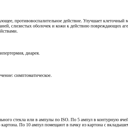
ующее, противовоспалительное действие. Улучшает клеточный 
аней, слизистых оболочек и кожи к действию повреждающих аге
йствами.
ипертермия, диарея.
чение: симптоматическое.
льного стекла или в ампулы по ISO. По 5 ампул в контурную яче
 картона. По 10 ампул помещают в пачку из картона с вкладыше