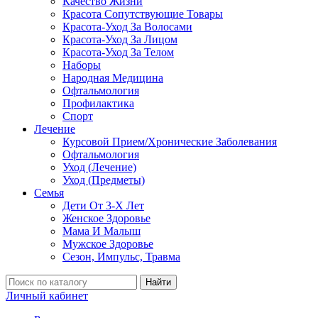
Качество Жизни
Красота Сопутствующие Товары
Красота-Уход За Волосами
Красота-Уход За Лицом
Красота-Уход За Телом
Наборы
Народная Медицина
Офтальмология
Профилактика
Спорт
Лечение
Курсовой Прием/Хронические Заболевания
Офтальмология
Уход (Лечение)
Уход (Предметы)
Семья
Дети От 3-Х Лет
Женское Здоровье
Мама И Малыш
Мужское Здоровье
Сезон, Импульс, Травма
Найти
Личный кабинет